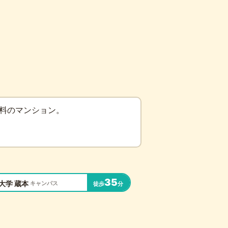
無料のマンション。
35
大学 蔵本
キャンパス
徒歩
分