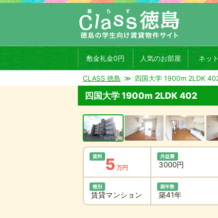
敷金礼金0円
人気のお部屋
ネッ
CLASS 徳島
四国大学 1900m 2LDK 40
四国大学 1900m 2LDK 402
賃料
共益費
5
3000円
万円
種別
築年数
賃貸マンション
築41年