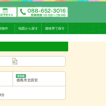
築物件
地図から探す
価格帯で探す
所在地
徳島市北田宮
8分