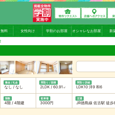
ト無料
女性向け
学割のお部屋
オシャレなお部屋
新
2
敷金 / 礼金
間取り / 面積
間取り詳細
なし / なし
2LDK / 60.91
LDK10 洋9 和6
㎡
階数
駐車場
交通
4階 / 4階建
3000円
JR徳島線 佐古駅 徒歩