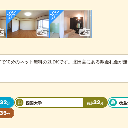
で10分のネット無料の2LDKです。北田宮にある敷金礼金が
32
32
四
蔵
四国大学
徳島
分
徒歩
分
35
分