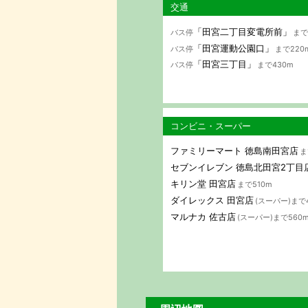
交通
「田宮二丁目変電所前」
バス停
まで
「田宮運動公園口」
バス停
まで220
「田宮三丁目」
バス停
まで430m
コンビニ・スーパー
ファミリーマート 徳島南田宮店
ま
セブンイレブン 徳島北田宮2丁目
キリン堂 田宮店
まで510m
ダイレックス 田宮店
(スーパー)まで
マルナカ 佐古店
(スーパー)まで560