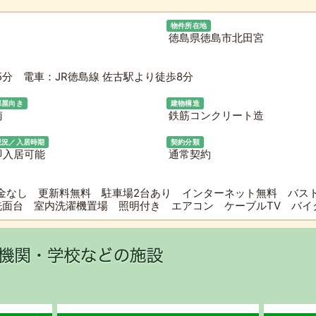
物件所在地
徳島県徳島市北田宮
分 電車：JR徳島線 佐古駅より徒歩8分
部屋向き
建物構造
南
鉄筋コンクリート造
現況／入居時期
契約分類
即入居可能
通常契約
金なし 更新料無料 駐車場2台あり インターネット無料 バス
洗面台 室内洗濯機置場 照明付き エアコン ケーブルTV バ