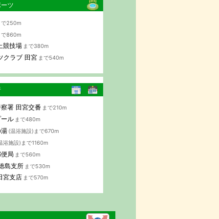
ポーツ
で250m
で860m
上競技場
まで380m
ツクラブ 田宮
まで540m
行
察署 田宮交番
まで210m
プール
まで480m
の湯
(温浴施設)まで670m
温浴施設)まで1160m
郵便局
まで560m
 徳島支所
まで530m
田宮支店
まで570m