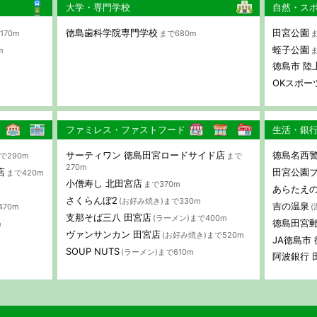
大学・専門学校
自然・ス
徳島歯科学院専門学校
田宮公園
170m
まで680m
ま
蛭子公園
m
ま
徳島市 陸
OKスポー
ファミレス・ファストフード
生活・銀
サーティワン 徳島田宮ロードサイド店
徳島名西警
で290m
まで
270m
店
田宮公園
まで420m
小僧寿し 北田宮店
まで370m
あらたえ
さくらんぼ2
(お好み焼き)まで330m
吉の温泉
470m
(
支那そば三八 田宮店
(ラーメン)まで400m
徳島田宮
m
ヴァンサンカン 田宮店
(お好み焼き)まで520m
JA徳島市
SOUP NUTS
(ラーメン)まで610m
阿波銀行 