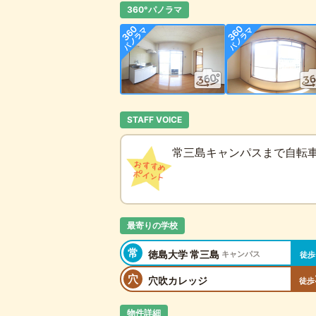
360°パノラマ
STAFF VOICE
常三島キャンパスまで自転車
最寄りの学校
常
徳島大学 常三島
キャンパス
徒歩
穴
穴吹カレッジ
徒歩
物件詳細