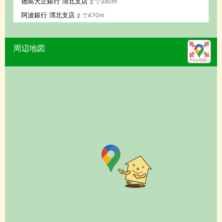
徳島大正銀行 渭北支店
まで380m
阿波銀行 渭北支店
まで470m
周辺地図