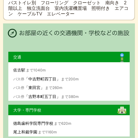
バストイレ別 フローリング クローゼット 南向き 2
階以上 独立洗面台 室内洗濯機置場 照明付き エアコ
ン ケーブルTV エレベーター
交通
佐古駅
まで1040m
「中吉野町四丁目」
バス停
まで200m
「東田宮」
バス停
まで260m
「吉野本町五丁目」
バス停
まで380m
大学・専門学校
徳島歯科学院専門学校
まで620m
尾上和裁学園
まで1160m