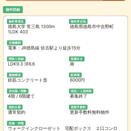
物件詳細
物件管理名
物件所在地
徳島大学 常三島 1300m
徳島県徳島市中吉野町
1LDK 403
交通機関
電車：JR徳島線 佐古駅より徒歩15分
間取り詳細
部屋向き
LDK9.3 洋6.6
南
建物構造
駐車場
鉄筋コンクリート造
6000円
所在階／階数
現況／入居時期
4階 / 6階建て
募集終了
契約分類
更新手数料
通常契約
更新手数料無料物件
設備・特徴
ウォークインクローゼット 宅配ボックス ２口コンロ