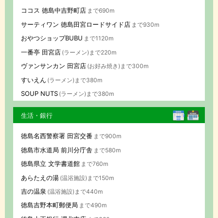
ココス 徳島中吉野町店
まで690m
サーティワン 徳島田宮ロードサイド店
まで930m
おやつショップBUBU
まで1120m
一番亭 田宮店
(ラーメン)まで220m
ヴァンサンカン 田宮店
(お好み焼き)まで300m
すいえん
(ラーメン)まで380m
SOUP NUTS
(ラーメン)まで380m
生活・銀行
徳島名西警察署 田宮交番
まで900m
徳島市水道局 前川分庁舎
まで580m
徳島県立 文学書道館
まで760m
あらたえの湯
(温浴施設)まで150m
吉の温泉
(温浴施設)まで440m
徳島吉野本町郵便局
まで490m