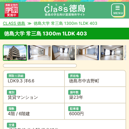
来店予約
お問い合わせ
MENU
CLASS 徳島
徳島大学 常三島 1300m 1LDK 403
徳島大学 常三島 1300m 1LDK 403
間取り詳細
所在地
LDK9.3 洋6.6
徳島市中吉野町
種別
築年数
賃貸マンション
築23年
階数
駐車場
4階 / 6階建
6000円
交通