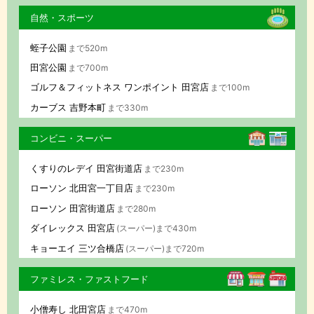
自然・スポーツ
蛭子公園
まで520m
田宮公園
まで700m
ゴルフ＆フィットネス ワンポイント 田宮店
まで100m
カーブス 吉野本町
まで330m
コンビニ・スーパー
くすりのレデイ 田宮街道店
まで230m
ローソン 北田宮一丁目店
まで230m
ローソン 田宮街道店
まで280m
ダイレックス 田宮店
(スーパー)まで430m
キョーエイ 三ツ合橋店
(スーパー)まで720m
ファミレス・ファストフード
小僧寿し 北田宮店
まで470m