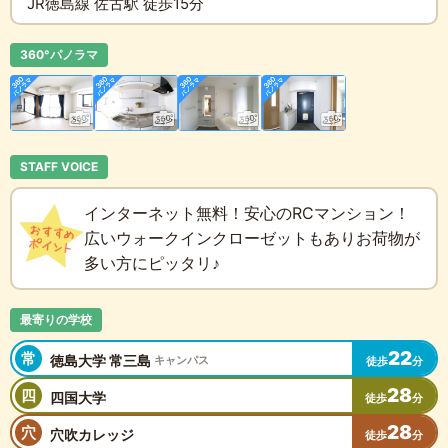
JR徳島線 佐古駅 徒歩15分
360°パノラマ
STAFF VOICE
インターネット無料！安心のRCマンション！
広いウォークインクローゼットもありお荷物が
多い方にピッタリ♪
最寄りの学校
22
常
徳島大学 常三島
キャンパス
徒歩
分
28
四
四国大学
徒歩
分
28
穴
穴吹カレッジ
徒歩
分