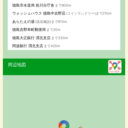
徳島市水道局 前川分庁舎
まで900m
ウォッシュハウス 徳島中吉野店
(コインランドリー)まで210m
あらたえの湯
(温浴施設)まで610m
徳島吉野本町郵便局
まで20m
徳島大正銀行 渭北支店
まで330m
阿波銀行 渭北支店
まで420m
周辺地図