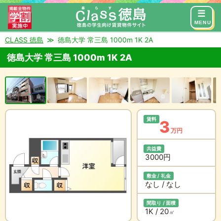
来店予約
お問い合わせ
MENU
CLASS 徳島
徳島大学 常三島 1000m 1K 2A
徳島大学 常三島 1000m 1K 2A
賃料
3
万円
共益費
3000円
敷金 / 礼金
なし / なし
間取り / 面積
1K / 20
㎡