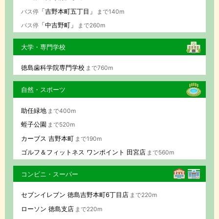
「吉野本町五丁目」
バス停
まで140m
「中吉野町」
バス停
まで260m
大学・専門学校
徳島歯科学院専門学校
まで760m
自然・スポーツ
助任緑地
まで400m
蛭子公園
まで520m
カーブス 吉野本町
まで190m
ゴルフ＆フィットネス ワンポイント 田宮店
まで560m
コンビニ・スーパー
セブンイレブン 徳島吉野本町6丁目店
まで220m
ローソン 徳島支店
まで220m