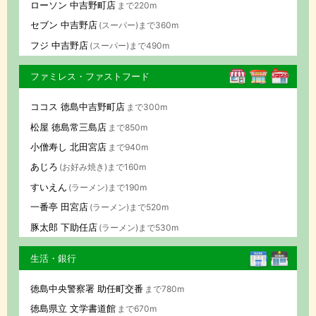
ローソン 中吉野町店
まで220m
セブン 中吉野店
(スーパー)まで360m
フジ 中吉野店
(スーパー)まで490m
ファミレス・ファストフード
ココス 徳島中吉野町店
まで300m
松屋 徳島常三島店
まで850m
小僧寿し 北田宮店
まで940m
あじろ
(お好み焼き)まで160m
すいえん
(ラーメン)まで190m
一番亭 田宮店
(ラーメン)まで520m
豚太郎 下助任店
(ラーメン)まで530m
生活・銀行
徳島中央警察署 助任町交番
まで780m
徳島県立 文学書道館
まで670m