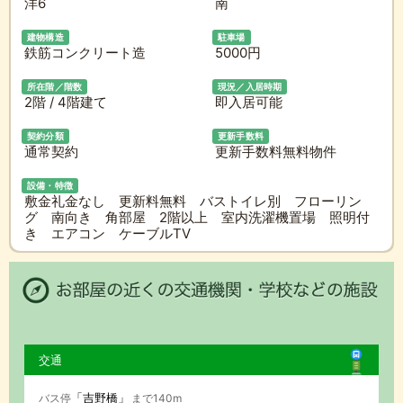
洋6
南
建物構造
駐車場
鉄筋コンクリート造
5000円
所在階／階数
現況／入居時期
2階 / 4階建て
即入居可能
契約分類
更新手数料
通常契約
更新手数料無料物件
設備・特徴
敷金礼金なし 更新料無料 バストイレ別 フローリン
グ 南向き 角部屋 2階以上 室内洗濯機置場 照明付
き エアコン ケーブルTV
交通
「吉野橋」
バス停
まで140m