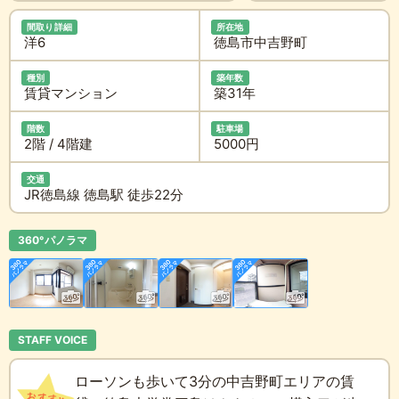
間取り詳細
所在地
洋6
徳島市中吉野町
種別
築年数
賃貸マンション
築31年
階数
駐車場
2階 / 4階建
5000円
交通
JR徳島線 徳島駅 徒歩22分
360°パノラマ
STAFF VOICE
ローソンも歩いて3分の中吉野町エリアの賃