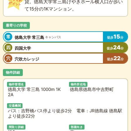
貸。徳島大学常三島けやきホール横入口が歩い
て15分の1Kマンション。
最寄りの学校
15
常
徳島大学 常三島
キャンパス
徒歩
分
24
四
四国大学
徒歩
分
22
穴
穴吹カレッジ
徒歩
分
物件詳細
物件管理名
物件所在地
徳島大学 常三島 1000m 1K
徳島県徳島市中吉野町
2A
交通機関
バス：吉野橋バス停より徒歩2分 電車：JR徳島線 徳島駅
より徒歩22分
間取り詳細
部屋向き