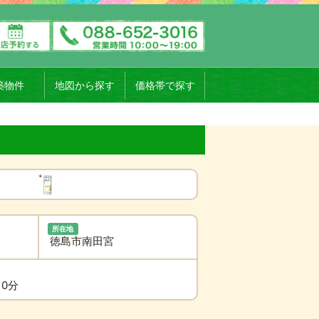
築物件
地図から探す
価格帯で探す
所在地
徳島市南田宮
10分