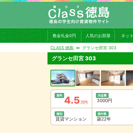
敷金礼金0円
人気のお部屋
ネッ
CLASS 徳島
グランセ田宮 303
グランセ田宮 303
賃料
共益費
4.5
3000円
万円
種別
築年数
賃貸マンション
築22年