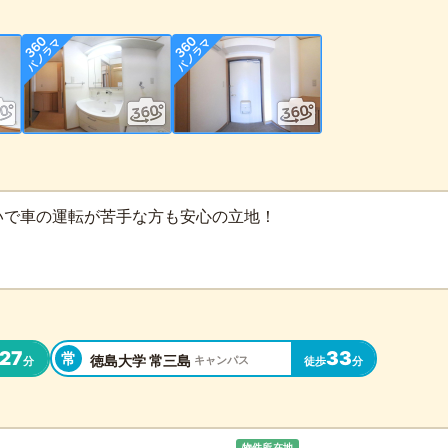
いで車の運転が苦手な方も安心の立地！
27
33
常
徳島大学 常三島
キャンパス
分
徒歩
分
物件所在地