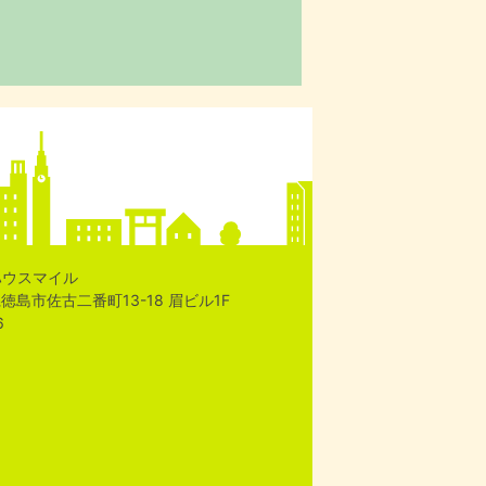
ハウスマイル
島県徳島市佐古二番町13-18 眉ビル1F
6