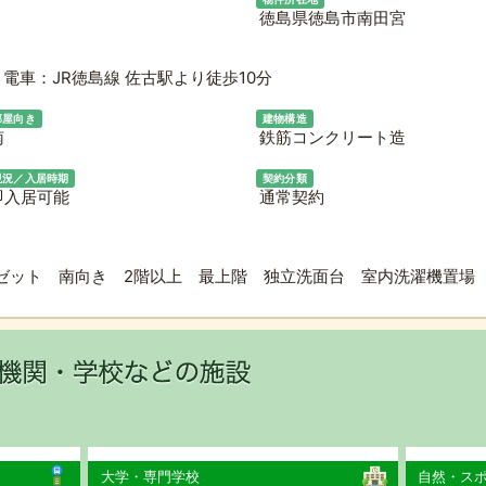
徳島県徳島市南田宮
電車：JR徳島線 佐古駅より徒歩10分
部屋向き
建物構造
南
鉄筋コンクリート造
現況／入居時期
契約分類
即入居可能
通常契約
ゼット 南向き 2階以上 最上階 独立洗面台 室内洗濯機置場 
大学・専門学校
自然・ス