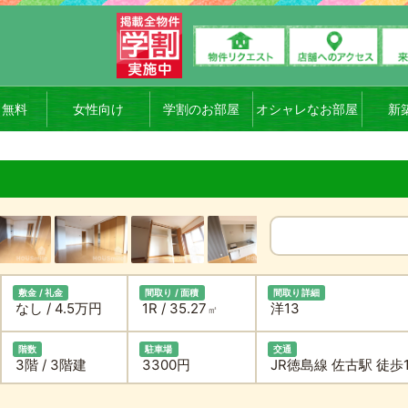
ト無料
女性向け
学割のお部屋
オシャレなお部屋
新
敷金 / 礼金
間取り / 面積
間取り詳細
なし / 4.5万円
1R / 35.27
洋13
㎡
階数
駐車場
交通
3階 / 3階建
3300円
JR徳島線 佐古駅 徒歩