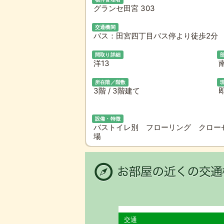
グランセ田宮 303
交通機関
バス：田宮四丁目バス停より徒歩2分 
間取り詳細
洋13
所在階／階数
3階 / 3階建て
設備・特徴
バストイレ別 フローリング クロー
場
交通