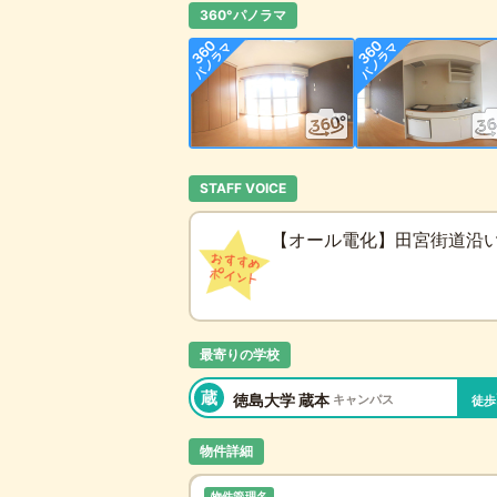
360°パノラマ
STAFF VOICE
【オール電化】田宮街道沿
最寄りの学校
蔵
徳島大学 蔵本
キャンパス
徒歩
物件詳細
物件管理名