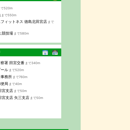
で520m
地
まで550m
フィットネス 徳島北田宮店
まで
上競技場
まで580m
行
察署 田宮交番
まで340m
プール
まで520m
金事務所
まで760m
郵便局
まで40m
田宮支店
まで50m
田宮支店 矢三支店
まで50m