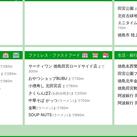
田宮公園
ま
北佐古緑
エニタイム
110m
徳島市 陸
ファミレス・ファストフード
生活・銀
サーティワン 徳島田宮ロードサイド店
徳島名西警
で280m
まで
300m
田宮公園
まで280m
おやつショップBUBU
まで730m
徳島北年
で380m
小僧寿し 北田宮店
まで760m
徳島田宮
m
さくらんぼ2
(お好み焼き)まで200m
阿波銀行 
中華そば がっつ
(ラーメン)まで720m
阿波銀行 
金剛
(ラーメン)まで740m
SOUP NUTS
(ラーメン)まで890m