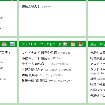
徳島文理大学
まで710m
0m
m
m
ファミレス・ファストフード
生活・銀
丁目店
マクドナルド 55号沖浜店
徳島中央警
まで
まで660m
小僧寿し 二軒屋店
徳島県立 
まで1120m
0m
天下一品 徳島店
アスティ
(ラーメン)まで190m
0m
お好み焼和みヤ
ランドリー
(お好み焼き)まで290m
m
ー)まで420
本場 長崎亭
(ラーメン)まで400m
橘湯
450m
(温浴
銀座一福 昭和町店
(ラーメン)まで400m
徳島二軒
四国銀行 
徳島信用金