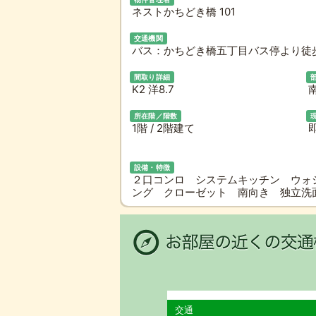
ネストかちどき橋 101
交通機関
バス：かちどき橋五丁目バス停より徒歩
間取り詳細
K2 洋8.7
所在階／階数
1階 / 2階建て
設備・特徴
２口コンロ システムキッチン ウォ
ング クローゼット 南向き 独立洗
交通