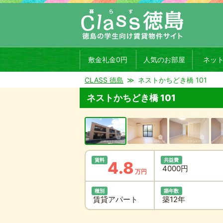
敷金礼金0円
人気のお部屋
ネッ
CLASS 徳島
ネストかちどき橋 101
ネストかちどき橋 101
賃料
共益費
4.8
4000円
万円
種別
築年数
賃貸アパート
築12年