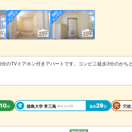
0分のTVドアホン付きアパートです。コンビニ徒歩3分のかちど
10
29
常
穴
徳島大学 常三島
穴吹
キャンパス
分
徒歩
分
物件所在地