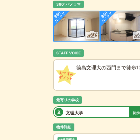
360°パノラマ
STAFF VOICE
徳島文理大の西門まで徒歩1
最寄りの学校
文
文理大学
徒歩
物件詳細
物件管理名