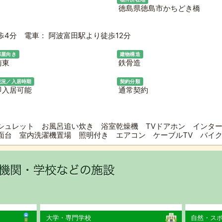
徳島県徳島市かちどき橋
4分 電車： 阿波富田駅より徒歩12分
部屋向き
建物構造
南東
鉄骨造
現況／入居時期
契約分類
即入居可能
通常契約
シュレット お風呂追い炊き 浴室乾燥機 TVドアホン インタ
面台 室内洗濯機置場 照明付き エアコン ケーブルTV バ
大学・専門学校
自然・ス