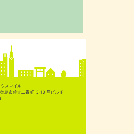
ハウスマイル
島県徳島市佐古二番町13-18 眉ビル1F
6