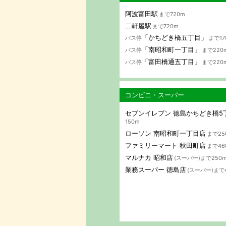
阿波富田駅
まで720m
二軒屋駅
まで720m
「かちどき橋五丁目」
バス停
まで17
「南昭和町一丁目」
バス停
まで220
「富田橋通五丁目」
バス停
まで220
コンビニ・スーパー
セブンイレブン 徳島かちどき橋5
150m
ローソン 南昭和町一丁目店
まで25
ファミリーマート 秋田町店
まで46
マルナカ 昭和店
(スーパー)まで250
業務スーパー 徳島店
(スーパー)まで