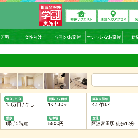
ト無料
女性向け
学割のお部屋
オシャレなお部屋
新
敷金 / 礼金
間取り / 面積
間取り詳細
4.8万円 / なし
1K / 30
K2 洋8.7
㎡
階数
駐車場
交通
1階 / 2階建
5500円
阿波富田駅 徒歩12分