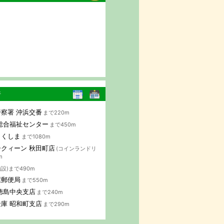
行
察署 沖浜交番
まで220m
総合福祉センター
まで450m
とくしま
まで1080m
クィーン 秋田町店
(コインランドリ
m
施設)まで490m
屋郵便局
まで550m
徳島中央支店
まで240m
庫 昭和町支店
まで290m