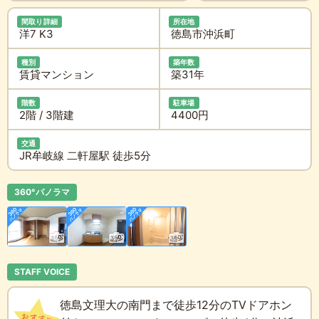
間取り詳細
所在地
洋7 K3
徳島市沖浜町
種別
築年数
賃貸マンション
築31年
階数
駐車場
2階 / 3階建
4400円
交通
JR牟岐線 二軒屋駅 徒歩5分
360°パノラマ
STAFF VOICE
徳島文理大の南門まで徒歩12分のTVドアホン