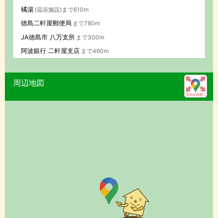
橘湯
(温浴施設)まで610m
徳島二軒屋郵便局
まで780m
JA徳島市 八万支所
まで300m
阿波銀行 二軒屋支店
まで460m
周辺地図