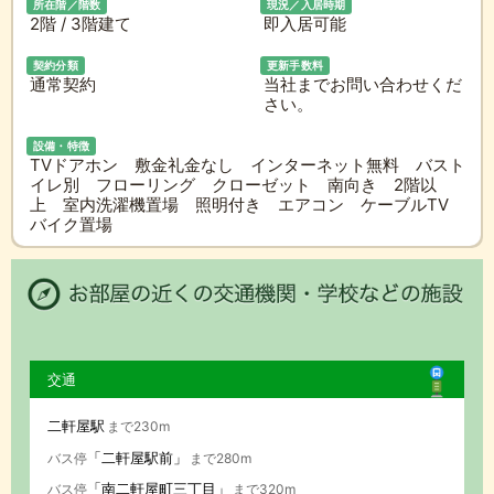
所在階／階数
現況／入居時期
2階 / 3階建て
即入居可能
契約分類
更新手数料
通常契約
当社までお問い合わせくだ
さい。
設備・特徴
TVドアホン 敷金礼金なし インターネット無料 バスト
イレ別 フローリング クローゼット 南向き 2階以
上 室内洗濯機置場 照明付き エアコン ケーブルTV
バイク置場
交通
二軒屋駅
まで230m
「二軒屋駅前」
バス停
まで280m
「南二軒屋町三丁目」
バス停
まで320m