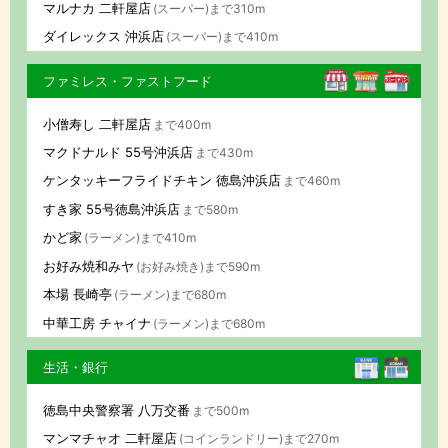
マルナカ 二軒屋店
(スーパー)まで310m
ダイレックス 沖浜店
(スーパー)まで410m
ファミレス・ファストフード
小僧寿し 二軒屋店
まで400m
マクドナルド 55号沖浜店
まで430m
ケンタッキーフライドチキン 徳島沖浜店
まで460m
すき家 55号徳島沖浜店
まで580m
かど家
(ラーメン)まで410m
お好み焼和みヤ
(お好み焼き)まで590m
本場 長崎亭
(ラーメン)まで680m
中華工房 チャイナ
(ラーメン)まで680m
生活・銀行
徳島中央警察署 八万交番
まで500m
マンマチャオ 二軒屋店
(コインランドリー)まで270m