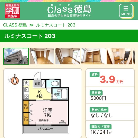
来店予約
お問い合わせ
MENU
CLASS 徳島
ルミナスコート 203
ルミナスコート 203
賃料
3.9
万円
共益費
5000円
敷金 / 礼金
なし / なし
間取り / 面積
1K / 24.1
㎡