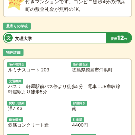
付きマンションです。コンビニ徒歩4分の沖浜
町の敷金礼金が無料の1K。
最寄りの学校
12
文
文理大学
徒歩
分
物件詳細
物件管理名
物件所在地
ルミナスコート 203
徳島県徳島市沖浜町
交通機関
バス：二軒屋駅前バス停より徒歩5分 電車：JR牟岐線 二
軒屋駅より徒歩5分
間取り詳細
部屋向き
洋7 K3
南
建物構造
駐車場
鉄筋コンクリート造
4400円