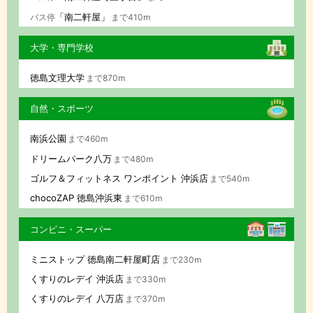
「南二軒屋」
バス停
まで410m
大学・専門学校
徳島文理大学
まで870m
自然・スポーツ
南浜公園
まで460m
ドリームパーク八万
まで480m
ゴルフ＆フィットネス ワンポイント 沖浜店
まで540m
chocoZAP 徳島沖浜東
まで610m
コンビニ・スーパー
ミニストップ 徳島南二軒屋町店
まで230m
くすりのレデイ 沖浜店
まで330m
くすりのレデイ 八万店
まで370m