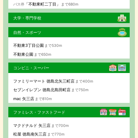
「不動東町二丁目」
バス停
まで680m
大学・専門学校
自然・スポーツ
不動東3丁目公園
まで530m
不動東公園
まで650m
コンビニ・スーパー
ファミリーマート 徳島北矢三町店
まで400m
セブンイレブン 徳島北島田町店
まで750m
mac 矢三店
まで810m
ファミレス・ファストフード
マクドナルド 矢三店
まで700m
松屋 徳島南矢三店
まで770m