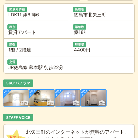
間取り詳細
所在地
LDK11 洋6 洋6
徳島市北矢三町
種別
築年数
賃貸アパート
築18年
階数
駐車場
1階 / 2階建
4400円
交通
JR徳島線 蔵本駅 徒歩22分
360°パノラマ
STAFF VOICE
北矢三町のインターネットが無料のアパート。