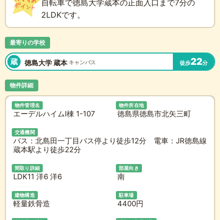
自転車で徳島大学蔵本の正面入口まで7分の
2LDKです。
最寄りの学校
22
蔵
徳島大学 蔵本
キャンパス
徒歩
分
物件詳細
物件管理名
物件所在地
エーデルハイムI棟 1-107
徳島県徳島市北矢三町
交通機関
バス：北島田一丁目バス停より徒歩12分 電車：JR徳島線
蔵本駅より徒歩22分
間取り詳細
部屋向き
LDK11 洋6 洋6
南
建物構造
駐車場
軽量鉄骨造
4400円