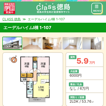
来店予約
お問い合わせ
MENU
CLASS 徳島
エーデルハイムI棟 1-107
エーデルハイムI棟 1-107
賃料
5.9
万円
共益費
6000円
敷金 / 礼金
なし / 6万円
間取り / 面積
2LDK / 53.76
㎡