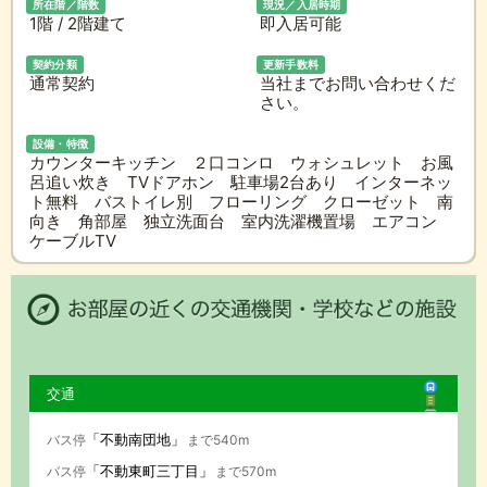
所在階／階数
現況／入居時期
1階 / 2階建て
即入居可能
契約分類
更新手数料
通常契約
当社までお問い合わせくだ
さい。
設備・特徴
カウンターキッチン ２口コンロ ウォシュレット お風
呂追い炊き TVドアホン 駐車場2台あり インターネッ
ト無料 バストイレ別 フローリング クローゼット 南
向き 角部屋 独立洗面台 室内洗濯機置場 エアコン
ケーブルTV
交通
「不動南団地」
バス停
まで540m
「不動東町三丁目」
バス停
まで570m