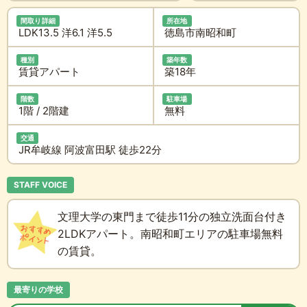
間取り詳細
所在地
LDK13.5 洋6.1 洋5.5
徳島市南昭和町
種別
築年数
賃貸アパート
築18年
階数
駐車場
1階 / 2階建
無料
交通
JR牟岐線 阿波富田駅 徒歩22分
STAFF VOICE
文理大学の東門まで徒歩11分の独立洗面台付き
2LDKアパート。南昭和町エリアの駐車場無料
の賃貸。
最寄りの学校