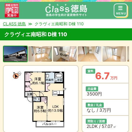
来店予約
お問い合わせ
MENU
CLASS 徳島
クラヴィエ南昭和 D棟 110
クラヴィエ南昭和 D棟 110
賃料
6.7
万円
共益費
3500円
敷金 / 礼金
なし / 3万円
間取り / 面積
2LDK / 57.07
㎡