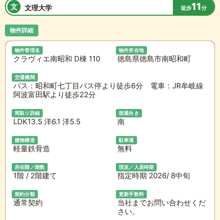
11
文
文理大学
徒歩
分
物件詳細
物件管理名
物件所在地
クラヴィエ南昭和 D棟 110
徳島県徳島市南昭和町
交通機関
バス：昭和町七丁目バス停より徒歩6分 電車：JR牟岐線
阿波富田駅より徒歩22分
間取り詳細
部屋向き
LDK13.5 洋6.1 洋5.5
南
建物構造
駐車場
軽量鉄骨造
無料
所在階／階数
現況／入居時期
1階 / 2階建て
指定時期 2026/ 8中旬
契約分類
更新手数料
通常契約
当社までお問い合わせくだ
さい。