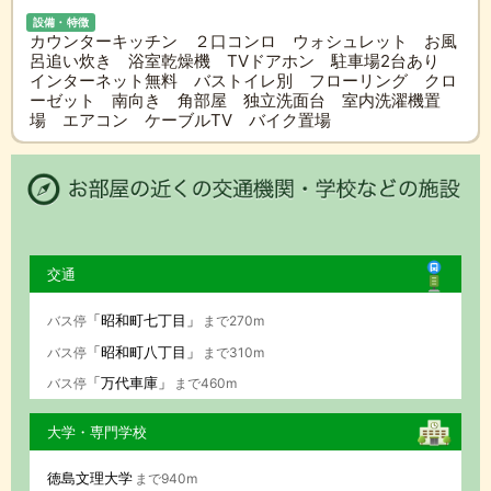
設備・特徴
カウンターキッチン ２口コンロ ウォシュレット お風
呂追い炊き 浴室乾燥機 TVドアホン 駐車場2台あり
インターネット無料 バストイレ別 フローリング クロ
ーゼット 南向き 角部屋 独立洗面台 室内洗濯機置
場 エアコン ケーブルTV バイク置場
交通
「昭和町七丁目」
バス停
まで270m
「昭和町八丁目」
バス停
まで310m
「万代車庫」
バス停
まで460m
大学・専門学校
徳島文理大学
まで940m