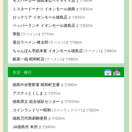
モスバーガー 徳島末広ベイサイド店
まで740m
ミスタードーナツ イオンモール徳島
まで830m
ロッテリア イオンモール徳島店
まで830m
ペッパーランチ イオンモール徳島店
まで830m
華龍
(ラーメン)まで710m
屋台ラーメン 峰太郎
(ラーメン)まで780m
ちゃんぽん亭総本家 イオンモール徳島店
(ラーメン)まで860m
銀座一福 昭和町店
(ラーメン)まで880m
生活・銀行
徳島中央警察署 昭和町交番
まで260m
アスティとくしま
まで570m
徳島県立 総合福祉センター
まで1030m
コインランドリー昭和
(コインランドリー)まで920m
徳島万代簡易郵便局
まで420m
JA徳島市 本所
まで640m