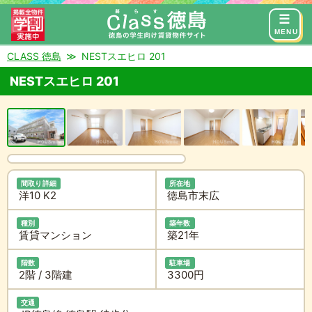
来店予約
お問い合わせ
MENU
CLASS 徳島
NESTスエヒロ 201
NESTスエヒロ 201
間取り詳細
所在地
洋10 K2
徳島市末広
種別
築年数
賃貸マンション
築21年
階数
駐車場
2階 / 3階建
3300円
交通