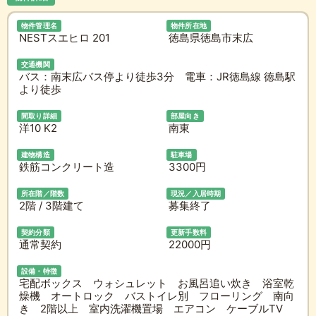
物件管理名
物件所在地
NESTスエヒロ 201
徳島県徳島市末広
交通機関
バス：南末広バス停より徒歩3分 電車：JR徳島線 徳島駅
より徒歩
間取り詳細
部屋向き
洋10 K2
南東
建物構造
駐車場
鉄筋コンクリート造
3300円
所在階／階数
現況／入居時期
2階 / 3階建て
募集終了
契約分類
更新手数料
通常契約
22000円
設備・特徴
宅配ボックス ウォシュレット お風呂追い炊き 浴室乾
燥機 オートロック バストイレ別 フローリング 南向
き 2階以上 室内洗濯機置場 エアコン ケーブルTV