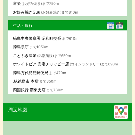
道楽
(お好み焼き)まで750m
お好み焼きGuu
(お好み焼き)まで810m
生活・銀行
徳島中央警察署 昭和町交番
まで610m
徳島県庁
まで1050m
ことぶき温泉
(温浴施設)まで650m
ホワイトピア 安宅チャッピー店
(コインランドリー)まで690m
徳島万代簡易郵便局
まで470m
JA徳島市 本所
まで350m
四国銀行 渭東支店
まで730m
周辺地図