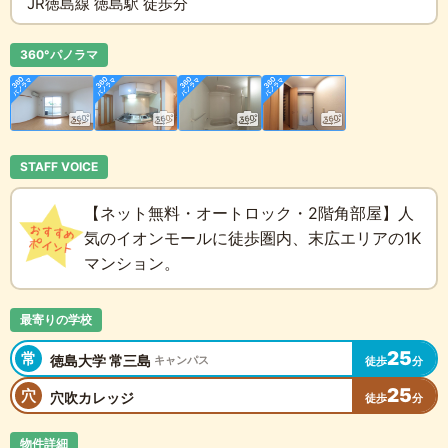
JR徳島線 徳島駅 徒歩分
360°パノラマ
STAFF VOICE
【ネット無料・オートロック・2階角部屋】人
気のイオンモールに徒歩圏内、末広エリアの1K
マンション。
最寄りの学校
25
常
徳島大学 常三島
キャンパス
徒歩
分
25
穴
穴吹カレッジ
徒歩
分
物件詳細