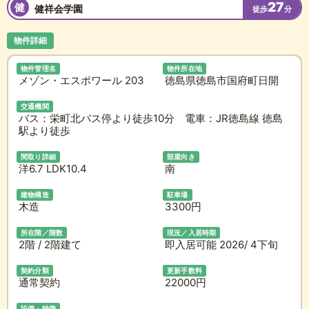
27
健
健祥会学園
徒歩
分
物件詳細
物件管理名
物件所在地
メゾン・エスポワール 203
徳島県徳島市国府町日開
交通機関
バス：栄町北バス停より徒歩10分 電車：JR徳島線 徳島
駅より徒歩
間取り詳細
部屋向き
洋6.7 LDK10.4
南
建物構造
駐車場
木造
3300円
所在階／階数
現況／入居時期
2階 / 2階建て
即入居可能 2026/ 4下旬
契約分類
更新手数料
通常契約
22000円
設備・特徴