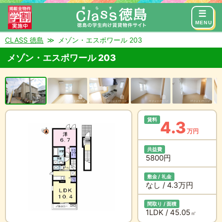
来店予約
お問い合わせ
MENU
CLASS 徳島
メゾン・エスポワール 203
メゾン・エスポワール 203
賃料
4.3
万円
共益費
5800円
敷金 / 礼金
なし / 4.3万円
間取り / 面積
1LDK / 45.05
㎡