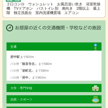
２口コンロ ウォシュレット お風呂追い炊き 浴室乾燥
機 TVドアホン バストイレ別 南向き 2階以上 最上
階 独立洗面台 室内洗濯機置場 エアコン
交通
府中駅
まで820m
「観音寺北」
バス停
まで580m
「栄町北」
バス停
まで580m
「府中」
バス停
まで900m
大学・専門学校
自然・スポーツ