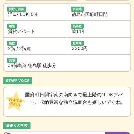
間取り詳細
所在地
洋6.7 LDK10.4
徳島市国府町日開
種別
築年数
賃貸アパート
築14年
階数
駐車場
2階 / 2階建
3300円
交通
JR徳島線 徳島駅 徒歩分
STAFF VOICE
国府町日開字南の南向きで最上階の1LDKアパ
ート。収納豊富な独立洗面台も嬉しいですね。
最寄りの学校