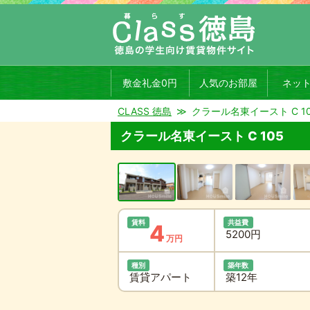
敷金礼金0円
人気のお部屋
ネッ
CLASS 徳島
クラール名東イースト C 1
クラール名東イースト C 105
賃料
共益費
4
5200円
万円
種別
築年数
賃貸アパート
築12年