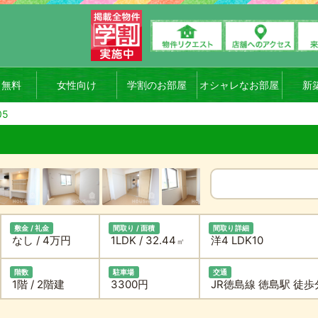
ト無料
女性向け
学割のお部屋
オシャレなお部屋
新
05
敷金 / 礼金
間取り / 面積
間取り詳細
なし / 4万円
1LDK / 32.44
洋4 LDK10
㎡
階数
駐車場
交通
1階 / 2階建
3300円
JR徳島線 徳島駅 徒歩