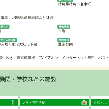
徳島県徳島市名東町
電車：JR徳島線 徳島駅より徒歩
部屋向き
建物構造
南
木造
現況／入居時期
契約分類
入居可能 2026/ 5下旬
通常契約
追い炊き 浴室乾燥機 TVドアホン インターネット無料 バス
大学・専門学校
自然・ス