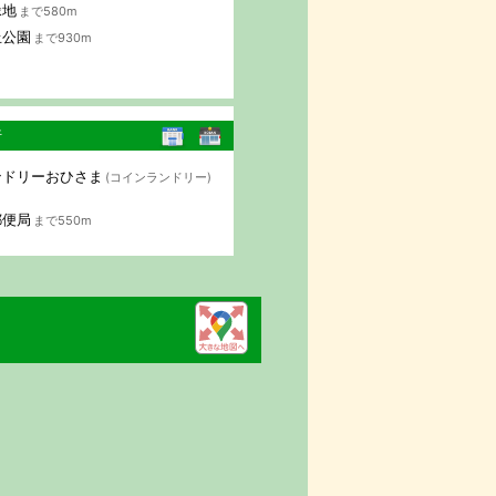
緑地
まで580m
丘公園
まで930m
行
ンドリーおひさま
(コインランドリー)
郵便局
まで550m