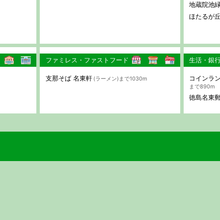
地蔵院池
ほたるが
ファミレス・ファストフード
生活・銀
支那そば 名東軒
コインラ
(ラーメン)まで1030m
まで890m
徳島名東