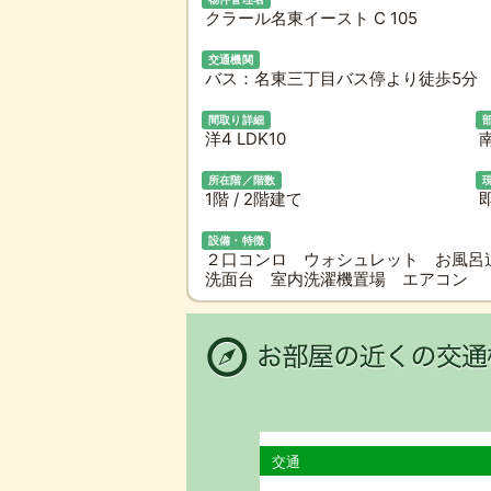
クラール名東イースト C 105
交通機関
バス：名東三丁目バス停より徒歩5分 
間取り詳細
洋4 LDK10
所在階／階数
1階 / 2階建て
即
設備・特徴
２口コンロ ウォシュレット お風呂
洗面台 室内洗濯機置場 エアコン
交通