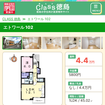
来店予約
お問い合わせ
MENU
CLASS 徳島
エトワール 102
エトワール 102
賃料
4.4
万円
共益費
5800円
敷金 / 礼金
なし / 4.4万円
間取り / 面積
1LDK / 45.02
㎡