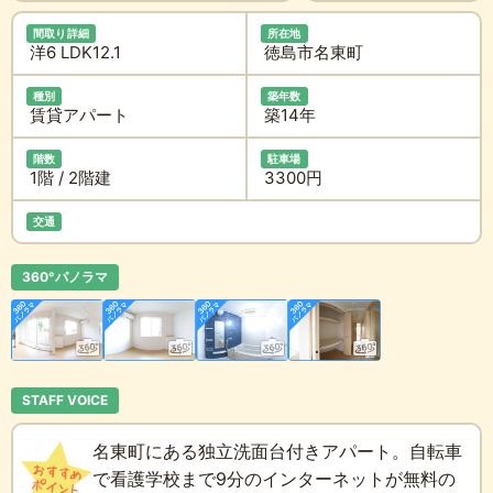
間取り詳細
所在地
洋6 LDK12.1
徳島市名東町
種別
築年数
賃貸アパート
築14年
階数
駐車場
1階 / 2階建
3300円
交通
360°パノラマ
STAFF VOICE
名東町にある独立洗面台付きアパート。自転車
で看護学校まで9分のインターネットが無料の