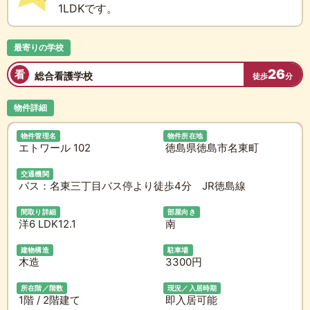
1LDKです。
最寄りの学校
26
看
総合看護学校
徒歩
分
物件詳細
物件管理名
物件所在地
エトワール 102
徳島県徳島市名東町
交通機関
バス：名東三丁目バス停より徒歩4分 JR徳島線
間取り詳細
部屋向き
洋6 LDK12.1
南
建物構造
駐車場
木造
3300円
所在階／階数
現況／入居時期
1階 / 2階建て
即入居可能