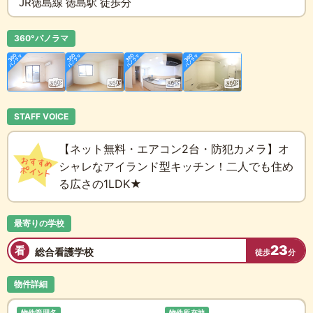
JR徳島線 徳島駅 徒歩分
360°パノラマ
STAFF VOICE
【ネット無料・エアコン2台・防犯カメラ】オ
シャレなアイランド型キッチン！二人でも住め
る広さの1LDK★
最寄りの学校
23
看
総合看護学校
徒歩
分
物件詳細
物件管理名
物件所在地