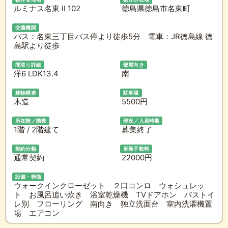
ルミナス名東 II 102
徳島県徳島市名東町
交通機関
バス：名東三丁目バス停より徒歩5分 電車：JR徳島線 徳
島駅より徒歩
間取り詳細
部屋向き
洋6 LDK13.4
南
建物構造
駐車場
木造
5500円
所在階／階数
現況／入居時期
1階 / 2階建て
募集終了
契約分類
更新手数料
通常契約
22000円
設備・特徴
ウォークインクローゼット ２口コンロ ウォシュレッ
ト お風呂追い炊き 浴室乾燥機 TVドアホン バストイ
レ別 フローリング 南向き 独立洗面台 室内洗濯機置
場 エアコン