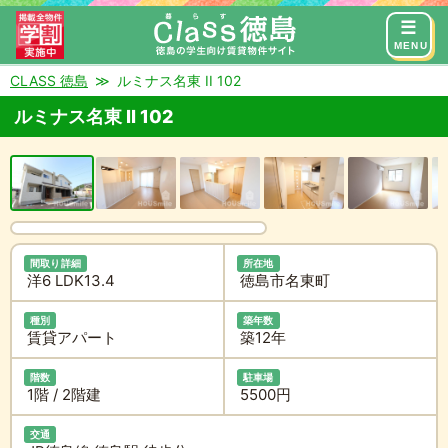
来店予約
お問い合わせ
MENU
CLASS 徳島
ルミナス名東 II 102
ルミナス名東 II 102
間取り詳細
所在地
洋6 LDK13.4
徳島市名東町
種別
築年数
賃貸アパート
築12年
階数
駐車場
1階 / 2階建
5500円
交通