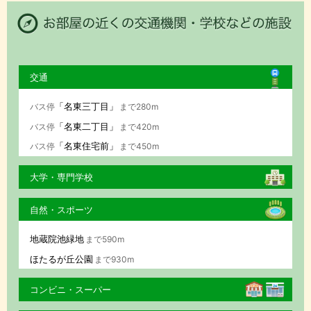
交通
「名東三丁目」
バス停
まで280m
「名東二丁目」
バス停
まで420m
「名東住宅前」
バス停
まで450m
大学・専門学校
自然・スポーツ
地蔵院池緑地
まで590m
ほたるが丘公園
まで930m
コンビニ・スーパー