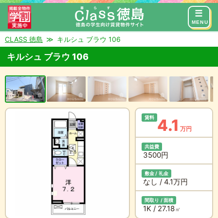
来店予約
お問い合わせ
MENU
CLASS 徳島
キルシュ ブラウ 106
キルシュ ブラウ 106
賃料
4.1
万円
共益費
3500円
敷金 / 礼金
なし / 4.1万円
間取り / 面積
1K / 27.18
㎡