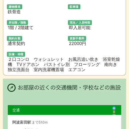
建物構造
駐車場
鉄骨造
所在階／階数
現況／入居時期
1階 / 2階建て
即入居可能
契約分類
更新手数料
通常契約
22000円
設備・特徴
２口コンロ ウォシュレット お風呂追い炊き 浴室乾燥
機 TVドアホン バストイレ別 フローリング 南向き
独立洗面台 室内洗濯機置場 エアコン
交通
阿波富田駅
まで510m