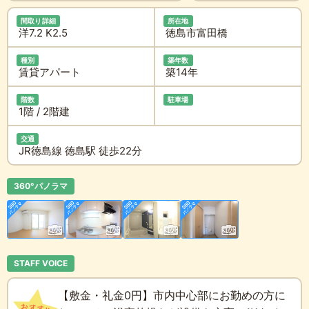
間取り詳細
所在地
洋7.2 K2.5
徳島市富田橋
種別
築年数
賃貸アパート
築14年
階数
駐車場
1階 / 2階建
交通
JR徳島線 徳島駅 徒歩22分
360°パノラマ
STAFF VOICE
【敷金・礼金0円】市内中心部にお勤めの方に