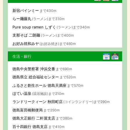
新宿バインミー
まで430m
らー麺藤丸
(ラーメン)まで310m
Pure soup ramen しずく
(ラーメン)まで340m
支那そば 二朗麺
(ラーメン)まで400m
お好み焼和みヤ
(お好み焼き)まで460m
生活・銀行
徳島中央警察署 沖浜交番
まで690m
徳島県立 総合福祉センター
まで520m
ふるさと創生ホール 徳島天満座
まで570m
ほてい温泉
(温浴施設)まで210m
ランドリークィーン 秋田町店
(コインランドリー)まで290m
徳島富田橋郵便局
まで250m
徳島大正銀行 二軒屋支店
まで380m
百十四銀行 徳島支店
まで410m