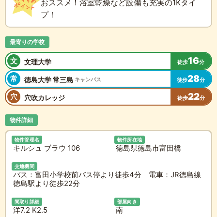
おススメ！浴室乾燥など設備も充実の1Kタイ
プ！
最寄りの学校
16
文
文理大学
徒歩
分
28
常
徳島大学 常三島
キャンパス
徒歩
分
22
穴
穴吹カレッジ
徒歩
分
物件詳細
物件管理名
物件所在地
キルシュ ブラウ 106
徳島県徳島市富田橋
交通機関
バス：富田小学校前バス停より徒歩4分 電車：JR徳島線
徳島駅より徒歩22分
間取り詳細
部屋向き
洋7.2 K2.5
南