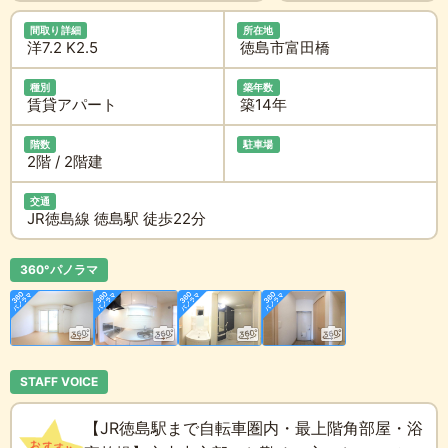
間取り詳細
所在地
洋7.2 K2.5
徳島市富田橋
種別
築年数
賃貸アパート
築14年
階数
駐車場
2階 / 2階建
交通
JR徳島線 徳島駅 徒歩22分
360°パノラマ
STAFF VOICE
【JR徳島駅まで自転車圏内・最上階角部屋・浴