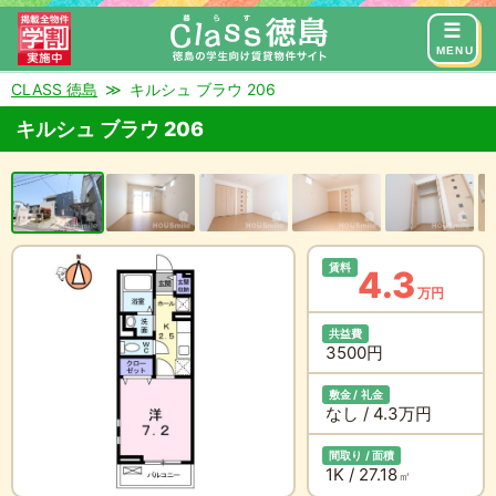
来店予約
お問い合わせ
MENU
CLASS 徳島
キルシュ ブラウ 206
キルシュ ブラウ 206
賃料
4.3
万円
共益費
3500円
敷金 / 礼金
なし / 4.3万円
間取り / 面積
1K / 27.18
㎡