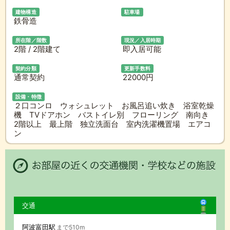
建物構造
駐車場
鉄骨造
所在階／階数
現況／入居時期
2階 / 2階建て
即入居可能
契約分類
更新手数料
通常契約
22000円
設備・特徴
２口コンロ ウォシュレット お風呂追い炊き 浴室乾燥
機 TVドアホン バストイレ別 フローリング 南向き
2階以上 最上階 独立洗面台 室内洗濯機置場 エアコ
ン
交通
阿波富田駅
まで510m