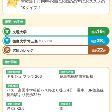
室乾燥】市内中心部にお勤めの方におススメの
1Kタイプ！
最寄りの学校
16
文
文理大学
徒歩
分
28
常
徳島大学 常三島
キャンパス
徒歩
分
22
穴
穴吹カレッジ
徒歩
分
物件詳細
物件管理名
物件所在地
キルシュ ブラウ 206
徳島県徳島市富田橋
交通機関
バス：富田小学校前バス停より徒歩4分 電車：JR徳島線
徳島駅より徒歩22分
間取り詳細
部屋向き
洋7.2 K2.5
南