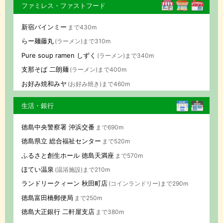
ファミレス・ファストフード
新宿バインミー
まで430m
らー麺藤丸
(ラーメン)まで310m
Pure soup ramen しずく
(ラーメン)まで340m
支那そば 二朗麺
(ラーメン)まで400m
お好み焼和みヤ
(お好み焼き)まで460m
生活・銀行
徳島中央警察署 沖浜交番
まで690m
徳島県立 総合福祉センター
まで520m
ふるさと創生ホール 徳島天満座
まで570m
ほてい温泉
(温浴施設)まで210m
ランドリークィーン 秋田町店
(コインランドリー)まで290m
徳島富田橋郵便局
まで250m
徳島大正銀行 二軒屋支店
まで380m