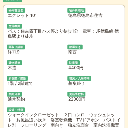
物件管理名
物件所在地
エグレット 101
徳島県徳島市住吉
交通機関
バス：住吉四丁目バス停より徒歩1分 電車：JR徳島線 徳
島駅より徒歩
間取り詳細
部屋向き
洋11.9
南西
建物構造
駐車場
木造
4400円
所在階／階数
現況／入居時期
1階 / 2階建て
募集終了
契約分類
更新手数料
通常契約
22000円
設備・特徴
ウォークインクローゼット ２口コンロ ウォシュレッ
ト お風呂追い炊き 浴室乾燥機 TVドアホン バストイ
レ別 フローリング 南向き 独立洗面台 室内洗濯機置