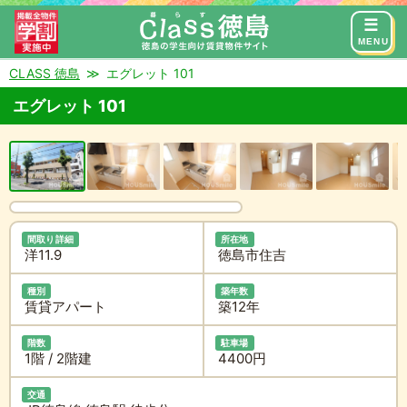
来店予約
お問い合わせ
MENU
CLASS 徳島
エグレット 101
エグレット 101
間取り詳細
所在地
洋11.9
徳島市住吉
種別
築年数
賃貸アパート
築12年
階数
駐車場
1階 / 2階建
4400円
交通