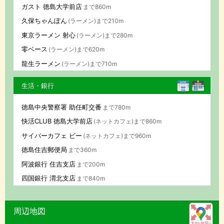
ガスト 徳島大学前店
まで860m
久保ちゃんぽん
(ラーメン)まで210m
東京ラーメン 射心
(ラーメン)まで280m
零ベース
(ラーメン)まで620m
龍生ラーメン
(ラーメン)まで710m
生活・銀行
徳島中央警察署 助任町交番
まで780m
快活CLUB 徳島大学前店
(ネットカフェ)まで860m
サイバーカフェ ビー
(ネットカフェ)まで960m
徳島住吉郵便局
まで360m
阿波銀行 住吉支店
まで200m
四国銀行 渭北支店
まで840m
周辺地図