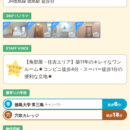
JR徳島線 徳島駅 徒歩分
360°パノラマ
STAFF VOICE
【角部屋・住吉エリア】築11年のキレイなワン
ルーム★コンビニ徒歩4分・スーパー徒歩1分の
便利な立地★
最寄りの学校
6
常
徳島大学 常三島
キャンパス
徒歩
分
18
穴
穴吹カレッジ
徒歩
分
物件詳細