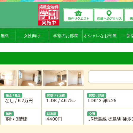
ト無料
女性向け
学割のお部屋
オシャレなお部屋
新
敷金 / 礼金
間取り / 面積
間取り詳細
なし / 6.2万円
1LDK / 46.75
LDK12 洋5.25
㎡
階数
駐車場
交通
1階 / 3階建
4400円
JR徳島線 徳島駅 徒歩