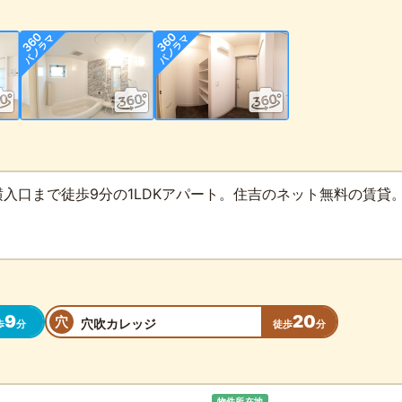
入口まで徒歩9分の1LDKアパート。住吉のネット無料の賃貸
9
20
穴
穴吹カレッジ
歩
分
徒歩
分
物件所在地