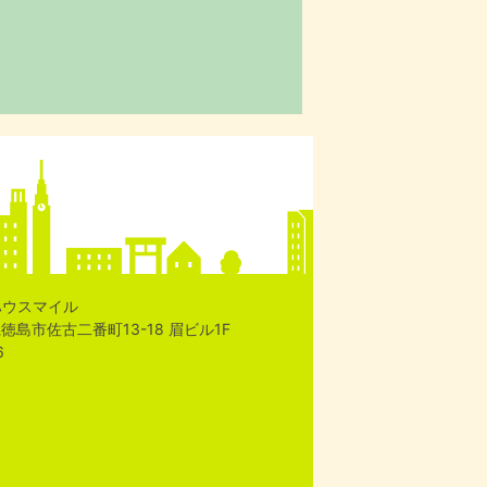
ハウスマイル
島県徳島市佐古二番町13-18 眉ビル1F
6