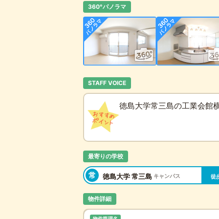
360°パノラマ
STAFF VOICE
徳島大学常三島の工業会館横
最寄りの学校
常
徳島大学 常三島
キャンパス
徒
物件詳細
物件管理名