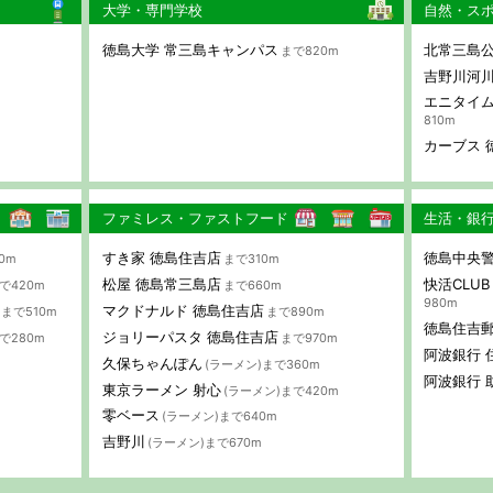
大学・専門学校
自然・ス
徳島大学 常三島キャンパス
北常三島
まで820m
吉野川河
エニタイム
810m
カーブス 
ファミレス・ファストフード
生活・銀
すき家 徳島住吉店
徳島中央警
0m
まで310m
松屋 徳島常三島店
快活CLU
で420m
まで660m
980m
マクドナルド 徳島住吉店
まで510m
まで890m
徳島住吉
ジョリーパスタ 徳島住吉店
で280m
まで970m
阿波銀行 
久保ちゃんぽん
(ラーメン)まで360m
阿波銀行 
東京ラーメン 射心
(ラーメン)まで420m
零ベース
(ラーメン)まで640m
吉野川
(ラーメン)まで670m