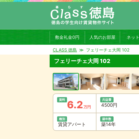
敷金礼金0円
人気のお部屋
ネッ
CLASS 徳島
フェリーチェ大岡 102
フェリーチェ大岡 102
賃料
共益費
6.2
4500円
万円
種別
築年数
賃貸アパート
築14年