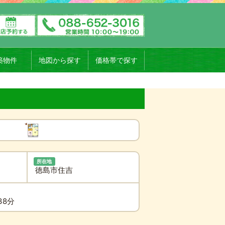
築物件
地図から探す
価格帯で探す
所在地
徳島市住吉
38分