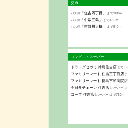
交通
「住吉四丁目」
バス停
まで300m
「中常三島」
バス停
まで460m
「吉野川大橋」
バス停
まで510m
コンビニ・スーパー
ドラッグセガミ 徳島住吉店
まで33
ファミリーマート 住吉三丁目店
ま
ファミリーマート 徳島市民病院店
全日食チェーン 住吉店
(スーパー)ま
コープ 住吉店
(スーパー)まで750m