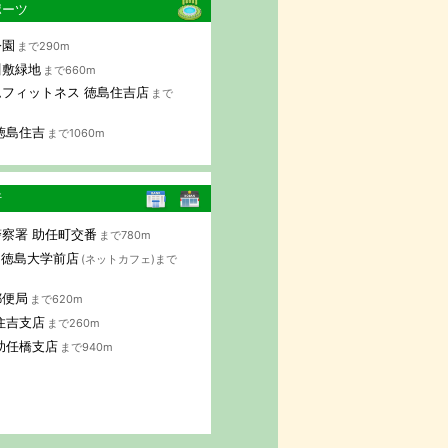
ポーツ
公園
まで290m
川敷緑地
まで660m
フィットネス 徳島住吉店
まで
徳島住吉
まで1060m
行
察署 助任町交番
まで780m
B 徳島大学前店
(ネットカフェ)まで
郵便局
まで620m
住吉支店
まで260m
助任橋支店
まで940m