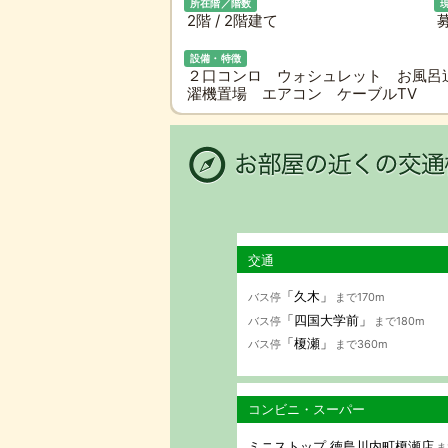
所在階／階数
2階 / 2階建て
設備・特徴
２口コンロ ウォシュレット お風呂
濯機置場 エアコン ケーブルTV
交通
「久木」
バス停
まで170m
「四国大学前」
バス停
まで180m
「榎瀬」
バス停
まで360m
コンビニ・スーパー
ミニストップ 徳島川内町榎瀬店
ま