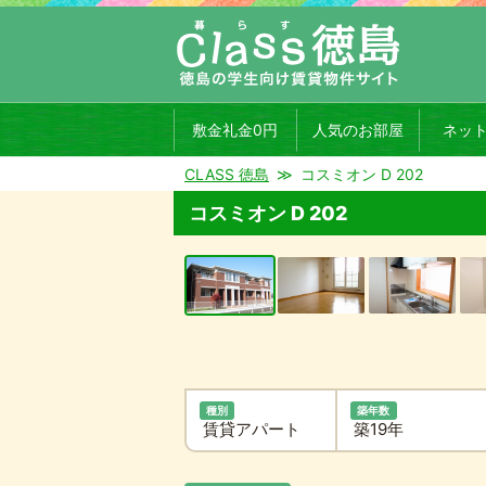
敷金礼金0円
人気のお部屋
ネッ
CLASS 徳島
コスミオン D 202
コスミオン D 202
種別
築年数
賃貸アパート
築19年