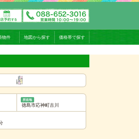
築物件
地図から探す
価格帯で探す
所在地
徳島市応神町古川
分