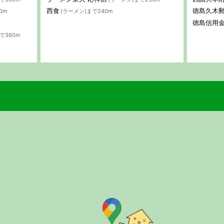
西食
徳島久木
0m
(ラーメン)まで240m
徳島信用金
で360m
m