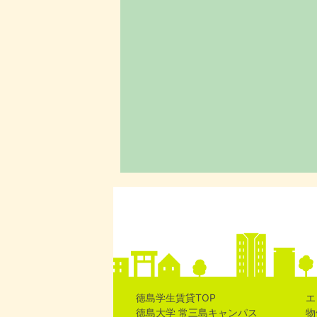
徳島学生賃貸TOP
エ
徳島大学 常三島キャンパス
物