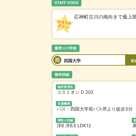
STAFF VOICE
応神町古川の南向きで最上階
最寄りの学校
四
四国大学
徒
物件詳細
物件管理名
コスミオン D 202
交通機関
バス：四国大学前バス停より徒歩3分 
間取り詳細
洋6 洋6.5 LDK12