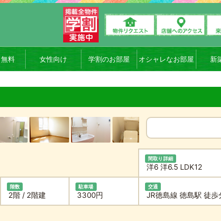
ト無料
女性向け
学割のお部屋
オシャレなお部屋
新
間取り詳細
洋6 洋6.5 LDK12
階数
駐車場
交通
2階 / 2階建
3300円
JR徳島線 徳島駅 徒歩