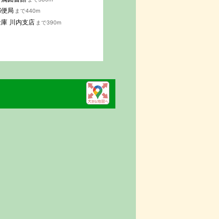
郵便局
まで440m
庫 川内支店
まで390m