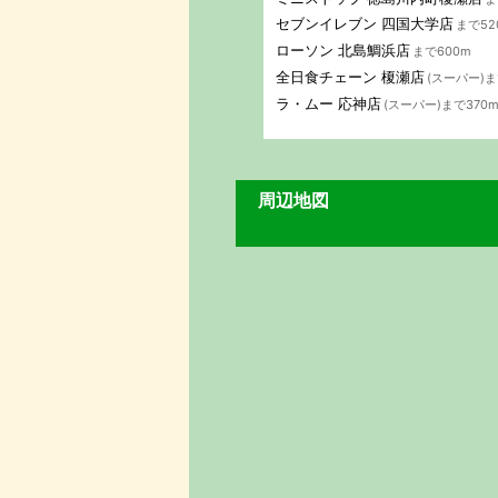
セブンイレブン 四国大学店
まで52
ローソン 北島鯛浜店
まで600m
全日食チェーン 榎瀬店
(スーパー)ま
ラ・ムー 応神店
(スーパー)まで370
周辺地図