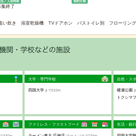
現況／入居時期
契約分類
募集終了
追い炊き 浴室乾燥機 TVドアホン バストイレ別 フローリング
大学・専門学校
自然・ス
四国大学
榎瀬公園
まで520m
ま
トクシマ
ファミレス・ファストフード
生活・銀
ラーメン東大 応神店
四国大学
で330m
(ラーメン)まで230m