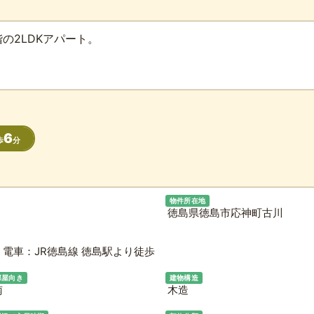
の2LDKアパート。
6
歩
分
物件所在地
徳島県徳島市応神町古川
電車：JR徳島線 徳島駅より徒歩
部屋向き
建物構造
南
木造