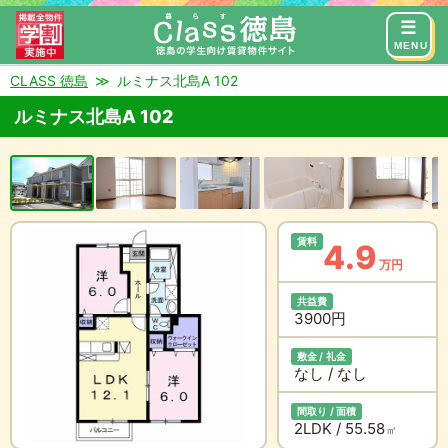
来店予約
お問い合わせ
MENU
CLASS 徳島
ルミナス北島A 102
ルミナス北島A 102
賃料
4.9
万円
共益費
3900円
敷金 / 礼金
なし / なし
間取り / 面積
2LDK / 55.58
㎡