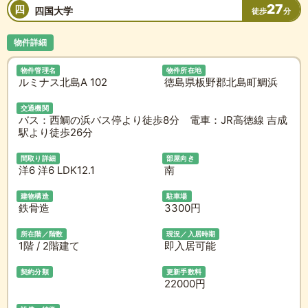
27
四
四国大学
徒歩
分
物件詳細
物件管理名
物件所在地
ルミナス北島A 102
徳島県板野郡北島町鯛浜
交通機関
バス：西鯛の浜バス停より徒歩8分 電車：JR高徳線 吉成
駅より徒歩26分
間取り詳細
部屋向き
洋6 洋6 LDK12.1
南
建物構造
駐車場
鉄骨造
3300円
所在階／階数
現況／入居時期
1階 / 2階建て
即入居可能
契約分類
更新手数料
22000円