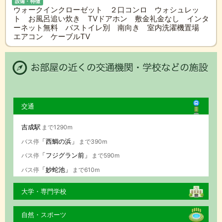
設備・特徴
ウォークインクローゼット ２口コンロ ウォシュレッ
ト お風呂追い炊き TVドアホン 敷金礼金なし インタ
ーネット無料 バストイレ別 南向き 室内洗濯機置場
エアコン ケーブルTV
交通
吉成駅
まで1290m
「西鯛の浜」
バス停
まで390m
「フジグラン前」
バス停
まで590m
「妙蛇池」
バス停
まで610m
大学・専門学校
自然・スポーツ