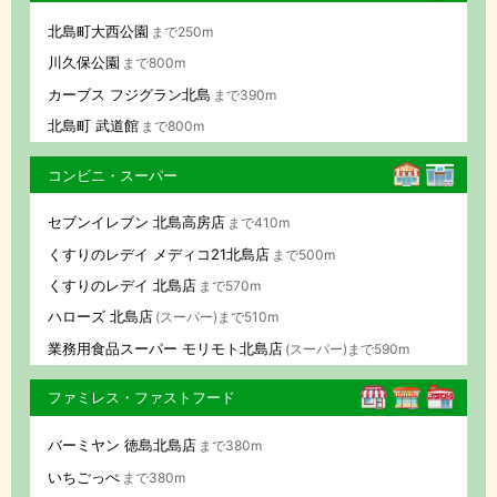
北島町大西公園
まで250m
川久保公園
まで800m
カーブス フジグラン北島
まで390m
北島町 武道館
まで800m
コンビニ・スーパー
セブンイレブン 北島高房店
まで410m
くすりのレデイ メディコ21北島店
まで500m
くすりのレデイ 北島店
まで570m
ハローズ 北島店
(スーパー)まで510m
業務用食品スーパー モリモト北島店
(スーパー)まで590m
ファミレス・ファストフード
バーミヤン 徳島北島店
まで380m
いちごっぺ
まで380m