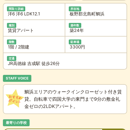
間取り詳細
所在地
洋6 洋6 LDK12.1
板野郡北島町鯛浜
種別
築年数
賃貸アパート
築24年
階数
駐車場
1階 / 2階建
3300円
交通
JR高徳線 吉成駅 徒歩26分
STAFF VOICE
鯛浜エリアのウォークインクローゼット付き賃
貸。自転車で四国大学の東門まで9分の敷金礼
金ゼロの2LDKアパート。
最寄りの学校