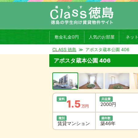
敷金礼金0円
人気のお部屋
ネッ
CLASS 徳島
アポスタ蔵本公園 406
アポスタ蔵本公園 406
賃料
共益費
1.5
2000円
万円
種別
築年数
賃貸マンション
築46年