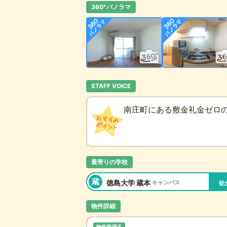
360°パノラマ
STAFF VOICE
南庄町にある敷金礼金ゼロの
最寄りの学校
蔵
徳島大学 蔵本
キャンパス
徒
物件詳細
物件管理名