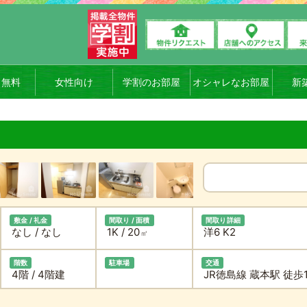
ト無料
女性向け
学割のお部屋
オシャレなお部屋
新
敷金 / 礼金
間取り / 面積
間取り詳細
なし / なし
1K / 20
洋6 K2
㎡
階数
駐車場
交通
4階 / 4階建
JR徳島線 蔵本駅 徒歩