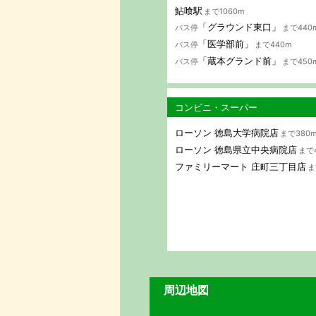
鮎喰駅
まで1060m
「グラウンド東口」
バス停
まで440
「医学部前」
バス停
まで440m
「蔵本グランド前」
バス停
まで450
コンビニ・スーパー
ローソン 徳島大学病院店
まで380
ローソン 徳島県立中央病院店
まで
ファミリーマート 庄町三丁目店
ま
周辺地図