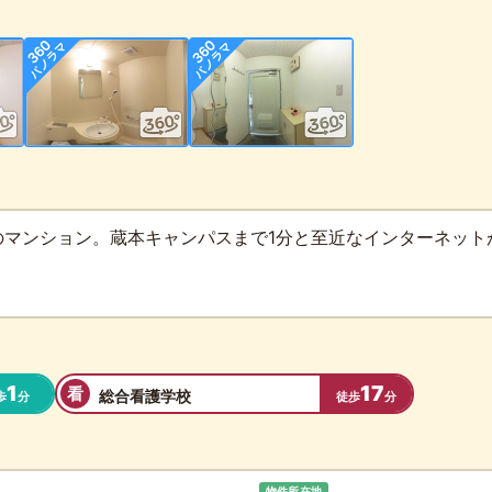
マンション。蔵本キャンパスまで1分と至近なインターネットが
1
17
看
総合看護学校
歩
分
徒歩
分
物件所在地