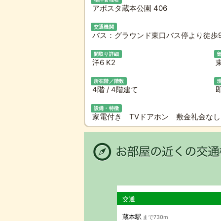
アポスタ蔵本公園 406
交通機関
バス：グラウンド東口バス停より徒歩9
間取り詳細
洋6 K2
所在階／階数
4階 / 4階建て
即
設備・特徴
家電付き TVドアホン 敷金礼金な
交通
蔵本駅
まで730m