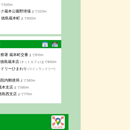
で500m
ーク蔵本公園野球場
まで320m
AP 徳島蔵本町
まで600m
行
察署 蔵本町交番
まで610m
B 徳島蔵本店
(ネットカフェ)まで840m
ンドリーひまわり
(コインランドリー)
病院内郵便局
まで380m
蔵本支店
まで580m
徳島西支店
まで770m