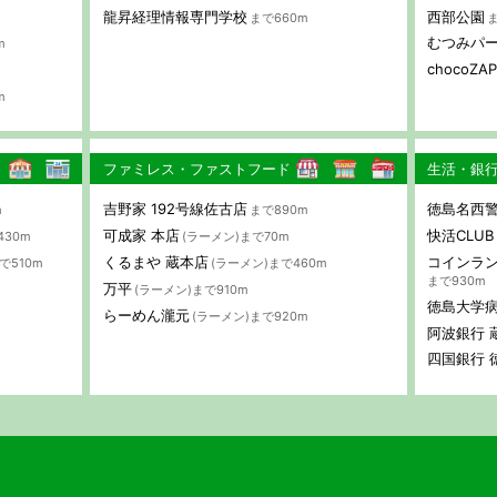
龍昇経理情報専門学校
西部公園
まで660m
ま
むつみパ
m
chocoZ
m
ファミレス・ファストフード
生活・銀
吉野家 192号線佐古店
徳島名西警
m
まで890m
可成家 本店
快活CLU
430m
(ラーメン)まで70m
くるまや 蔵本店
コインラ
で510m
(ラーメン)まで460m
まで930m
万平
(ラーメン)まで910m
徳島大学
らーめん瀧元
(ラーメン)まで920m
阿波銀行 
四国銀行 