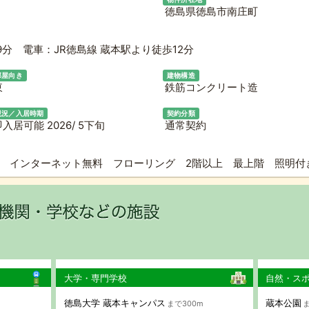
徳島県徳島市南庄町
分 電車：JR徳島線 蔵本駅より徒歩12分
部屋向き
建物構造
東
鉄筋コンクリート造
現況／入居時期
契約分類
入居可能 2026/ 5下旬
通常契約
し インターネット無料 フローリング 2階以上 最上階 照明
大学・専門学校
自然・ス
徳島大学 蔵本キャンパス
蔵本公園
まで300m
ま