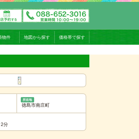
築物件
地図から探す
価格帯で探す
所在地
徳島市南庄町
12分