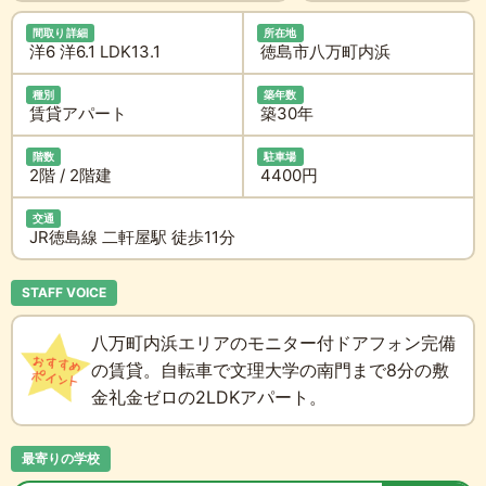
間取り詳細
所在地
洋6 洋6.1 LDK13.1
徳島市八万町内浜
種別
築年数
賃貸アパート
築30年
階数
駐車場
2階 / 2階建
4400円
交通
JR徳島線 二軒屋駅 徒歩11分
STAFF VOICE
八万町内浜エリアのモニター付ドアフォン完備
の賃貸。自転車で文理大学の南門まで8分の敷
金礼金ゼロの2LDKアパート。
最寄りの学校