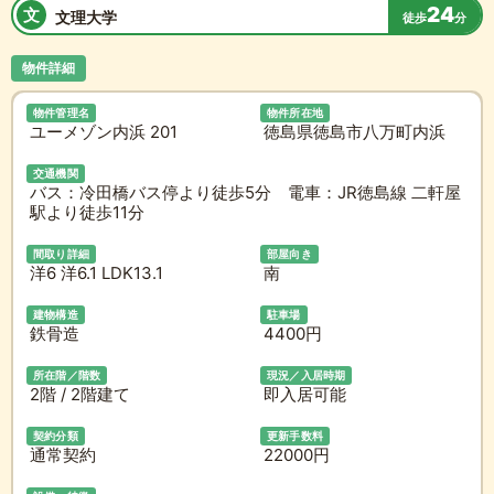
24
文
文理大学
徒歩
分
物件詳細
物件管理名
物件所在地
ユーメゾン内浜 201
徳島県徳島市八万町内浜
交通機関
バス：冷田橋バス停より徒歩5分 電車：JR徳島線 二軒屋
駅より徒歩11分
間取り詳細
部屋向き
洋6 洋6.1 LDK13.1
南
建物構造
駐車場
鉄骨造
4400円
所在階／階数
現況／入居時期
2階 / 2階建て
即入居可能
契約分類
更新手数料
通常契約
22000円