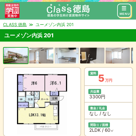
来店予約
お問い合わせ
MENU
CLASS 徳島
ユーメゾン内浜 201
ユーメゾン内浜 201
賃料
5
万円
共益費
3300円
敷金 / 礼金
なし / なし
間取り / 面積
2LDK / 60
㎡