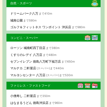
自然・スポーツ
ドリームパーク八万
まで410m
城南公園
まで590m
ゴルフ＆フィットネス ワンポイント 沖浜店
まで980m
コンビニ・スーパー
ローソン 城南町四丁目店
まで380m
くすりのレデイ 八万店
まで480m
セブンイレブン 徳島八万町下福万店
まで650m
マルナカ 二軒屋店
(スーパー)まで440m
マルヨシセンター 八万店
(スーパー)まで530m
ファミレス・ファストフード
小僧寿し 二軒屋店
まで350m
はなまるうどん 徳島沖浜店
まで960m