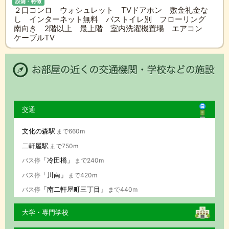
設備・特徴
２口コンロ ウォシュレット TVドアホン 敷金礼金な
し インターネット無料 バストイレ別 フローリング
南向き 2階以上 最上階 室内洗濯機置場 エアコン
ケーブルTV
交通
文化の森駅
まで660m
二軒屋駅
まで750m
「冷田橋」
バス停
まで240m
「川南」
バス停
まで420m
「南二軒屋町三丁目」
バス停
まで440m
大学・専門学校