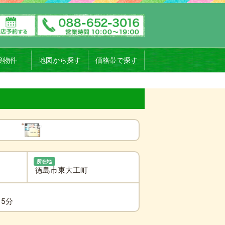
築物件
地図から探す
価格帯で探す
所在地
徳島市東大工町
15分