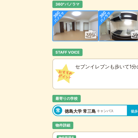
360°パノラマ
STAFF VOICE
セブンイレブンも歩いて1分
最寄りの学校
常
徳島大学 常三島
キャンパス
徒歩
物件詳細
物件管理名