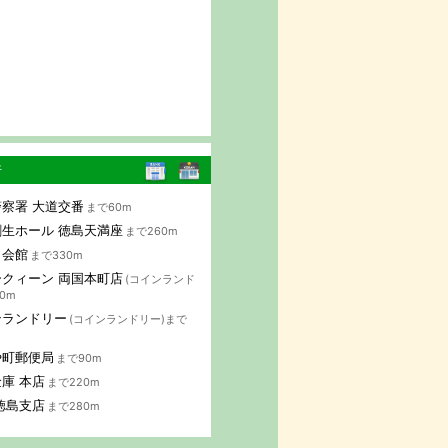
行
察署 大道交番
まで60m
生ホール 徳島天満座
まで260m
り会館
まで330m
クィーン 両国本町店
(コインランド
0m
ンランドリー
(コインランドリー)まで
や町郵便局
まで90m
庫 本店
まで220m
徳島支店
まで280m