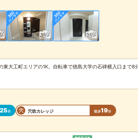
の東大工町エリアの1K。自転車で徳島大学の石碑横入口まで8
25
19
穴
穴吹カレッジ
分
徒歩
分
物件所在地