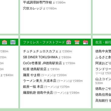
平成調理師専門学校
まで390m
穴吹カレッジ
まで1160m
ファミレス・ファストフード
生活・銀
チュチュチュロスカフェ
徳島中央警
で80m
まで290m
SB DINER TOKUSHIMA
ふるさと創
210m
まで600m
CoCo壱番屋 JR徳島駅前店
阿波おど
0m
まで730m
松屋 徳島駅前店
ランドリー
0m
まで810m
リー)まで53
麺屋 やま樹
)まで840m
(ラーメン)まで200m
山上コイ
ラーメン東大 大道本店
(ラーメン)まで260m
530m
銀座一福 本店
(ラーメン)まで270m
徳島かご
麺屋軌跡 徳島中央店
(ラーメン)まで290m
徳島信用金
高知銀行 