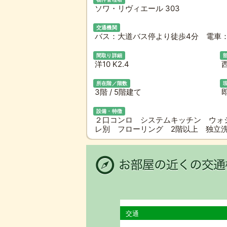
ソワ・リヴィエール 303
交通機関
バス：大道バス停より徒歩4分 電車：
間取り詳細
洋10 K2.4
所在階／階数
3階 / 5階建て
設備・特徴
２口コンロ システムキッチン ウォ
レ別 フローリング 2階以上 独立
交通