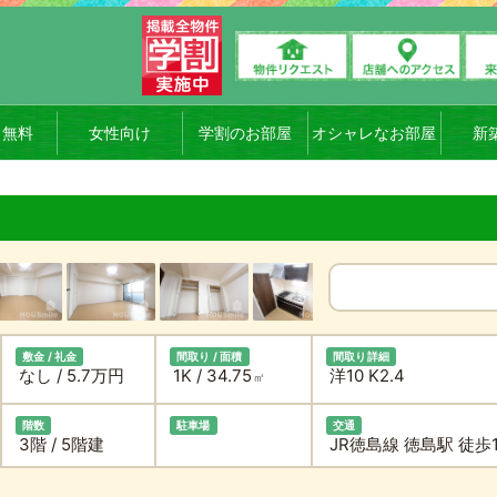
ト無料
女性向け
学割のお部屋
オシャレなお部屋
新
敷金 / 礼金
間取り / 面積
間取り詳細
なし / 5.7万円
1K / 34.75
洋10 K2.4
㎡
階数
駐車場
交通
3階 / 5階建
JR徳島線 徳島駅 徒歩