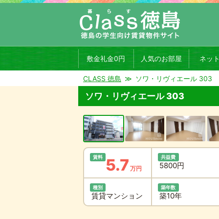
敷金礼金0円
人気のお部屋
ネッ
CLASS 徳島
ソワ・リヴィエール 303
ソワ・リヴィエール 303
賃料
共益費
5.7
5800円
万円
種別
築年数
賃貸マンション
築10年