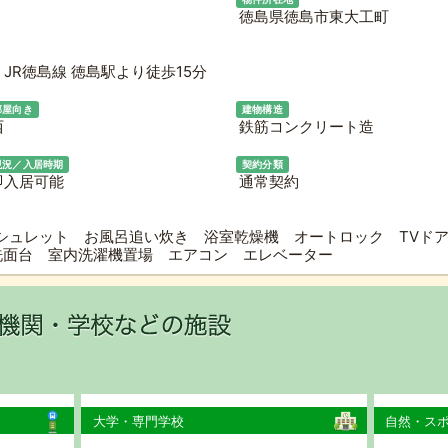
徳島県徳島市東大工町
JR徳島線 徳島駅より徒歩15分
部屋向き
建物構造
西
鉄筋コンクリート造
現況／入居時期
契約分類
即入居可能
通常契約
シュレット お風呂追い炊き 浴室乾燥機 オートロック TVド
洗面台 室内洗濯機置場 エアコン エレベーター
大学・専門学校
自然・ス