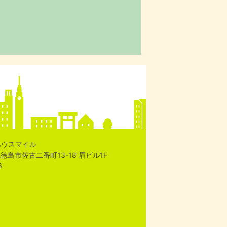
ハウスマイル
島県徳島市佐古二番町13-18 眉ビル1F
6