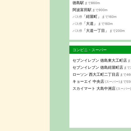
徳島駅
まで860m
阿波富田駅
まで900m
「紺屋町」
バス停
まで160m
「大道」
バス停
まで160m
「大道一丁目」
バス停
まで200m
コンビニ・スーパー
セブンイレブン 徳島東大工町店
ま
セブンイレブン 徳島紺屋町店
まで
ローソン 西大工町二丁目店
まで46
キョーエイ 中央店
(スーパー)まで55
スカイマート 大島中洲店
(スーパー