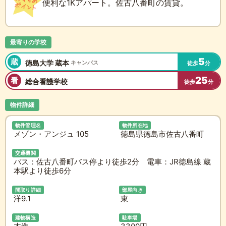
便利な1Kアパート。佐古八番町の賃貸。
最寄りの学校
5
蔵
徳島大学 蔵本
キャンパス
徒歩
分
25
看
総合看護学校
徒歩
分
物件詳細
物件管理名
物件所在地
メゾン・アンジュ 105
徳島県徳島市佐古八番町
交通機関
バス：佐古八番町バス停より徒歩2分 電車：JR徳島線 蔵
本駅より徒歩6分
間取り詳細
部屋向き
洋9.1
東
建物構造
駐車場