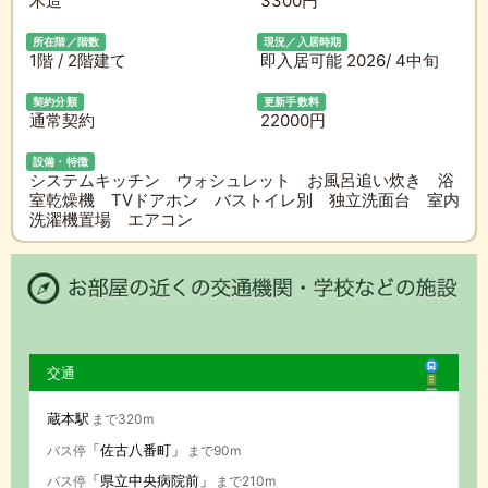
木造
3300円
所在階／階数
現況／入居時期
1階 / 2階建て
即入居可能 2026/ 4中旬
契約分類
更新手数料
通常契約
22000円
設備・特徴
システムキッチン ウォシュレット お風呂追い炊き 浴
室乾燥機 TVドアホン バストイレ別 独立洗面台 室内
洗濯機置場 エアコン
交通
蔵本駅
まで320m
「佐古八番町」
バス停
まで90m
「県立中央病院前」
バス停
まで210m