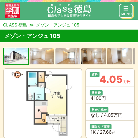
来店予約
お問い合わせ
MENU
CLASS 徳島
メゾン・アンジュ 105
メゾン・アンジュ 105
賃料
4.05
万円
共益費
4100円
敷金 / 礼金
なし / 4.05万円
間取り / 面積
1K / 27.66
㎡