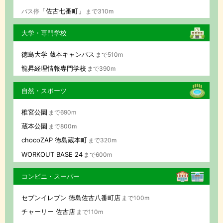
「佐古七番町」
バス停
まで310m
大学・専門学校
徳島大学 蔵本キャンパス
まで510m
龍昇経理情報専門学校
まで390m
自然・スポーツ
椎宮公園
まで690m
蔵本公園
まで800m
chocoZAP 徳島蔵本町
まで320m
WORKOUT BASE 24
まで600m
コンビニ・スーパー
セブンイレブン 徳島佐古八番町店
まで100m
チャーリー 佐古店
まで110m