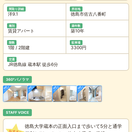
間取り詳細
所在地
洋9.1
徳島市佐古八番町
種別
築年数
賃貸アパート
築10年
階数
駐車場
1階 / 2階建
3300円
交通
JR徳島線 蔵本駅 徒歩6分
360°パノラマ
STAFF VOICE
徳島大学蔵本の正面入口まで歩いて5分と通学