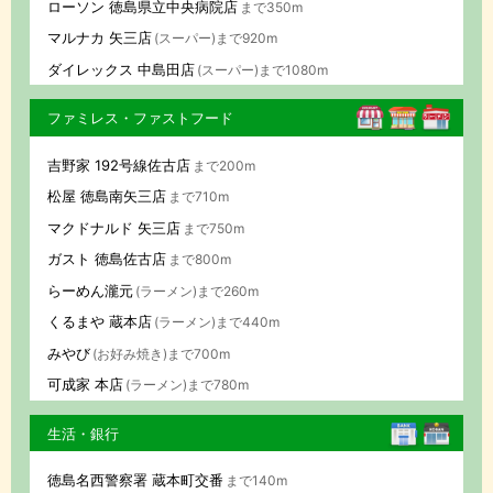
ローソン 徳島県立中央病院店
まで350m
マルナカ 矢三店
(スーパー)まで920m
ダイレックス 中島田店
(スーパー)まで1080m
ファミレス・ファストフード
吉野家 192号線佐古店
まで200m
松屋 徳島南矢三店
まで710m
マクドナルド 矢三店
まで750m
ガスト 徳島佐古店
まで800m
らーめん瀧元
(ラーメン)まで260m
くるまや 蔵本店
(ラーメン)まで440m
みやび
(お好み焼き)まで700m
可成家 本店
(ラーメン)まで780m
生活・銀行
徳島名西警察署 蔵本町交番
まで140m