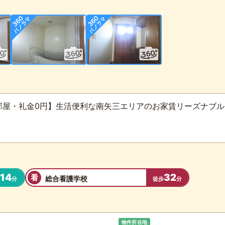
部屋・礼金0円】生活便利な南矢三エリアのお家賃リーズナブル
14
32
看
総合看護学校
分
徒歩
分
物件所在地