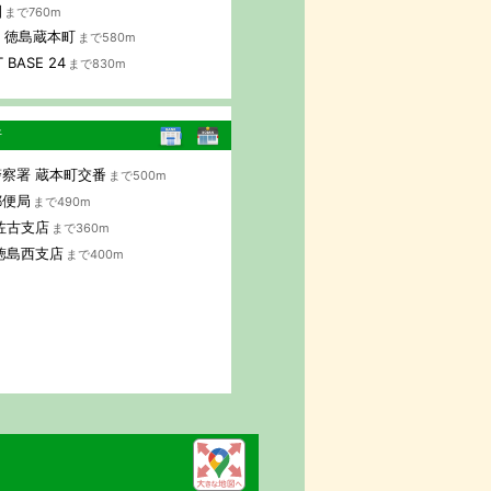
園
まで760m
AP 徳島蔵本町
まで580m
 BASE 24
まで830m
行
察署 蔵本町交番
まで500m
郵便局
まで490m
佐古支店
まで360m
徳島西支店
まで400m