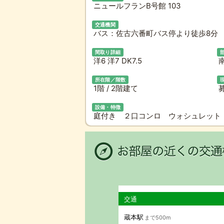
ニュールフランB号館 103
交通機関
バス：佐古六番町バス停より徒歩8分 
間取り詳細
洋6 洋7 DK7.5
所在階／階数
1階 / 2階建て
設備・特徴
庭付き ２口コンロ ウォシュレット
交通
蔵本駅
まで500m