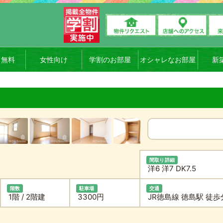
ト無料
女性向け
学割のお部屋
オシャレなお部屋
新
間取り詳細
洋6 洋7 DK7.5
階数
駐車場
交通
1階 / 2階建
3300円
JR徳島線 徳島駅 徒歩