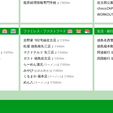
龍昇経理情報専門学校
佐古西公
まで600m
chocoZ
WORKOUT
ファミレス・ファストフード
生活・銀
吉野家 192号線佐古店
徳島名西警
まで310m
松屋 徳島南矢三店
徳島蔵本
まで440m
マクドナルド 矢三店
阿波銀行 
まで470m
まで540m
ガスト 徳島佐古店
四国銀行 
m
まで670m
らーめん瀧元
(ラーメン)まで350m
みやび
(お好み焼き)まで490m
くるまや 蔵本店
(ラーメン)まで740m
めん八
(ラーメン)まで1060m