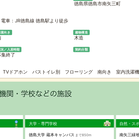
徳島県徳島市南矢三町
電車：JR徳島線 徳島駅より徒歩
部屋向き
建物構造
南
木造
現況／入居時期
契約分類
募集終了
 TVドアホン バストイレ別 フローリング 南向き 室内洗
大学・専門学校
自然・ス
徳島大学 蔵本キャンパス
南矢三緑
まで850m