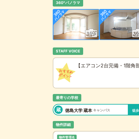
360°パノラマ
STAFF VOICE
【エアコン2台完備・1階角
最寄りの学校
蔵
徳島大学 蔵本
キャンパス
徒歩
物件詳細
物件管理名