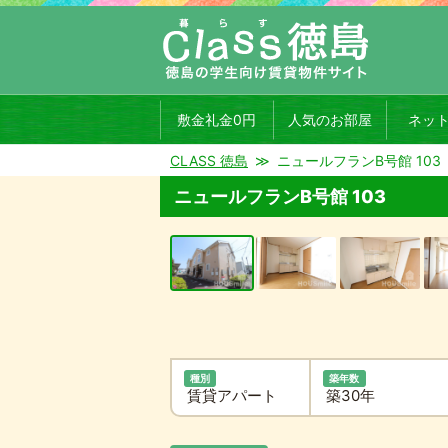
敷金礼金0円
人気のお部屋
ネッ
CLASS 徳島
ニュールフランB号館 103
ニュールフランB号館 103
種別
築年数
賃貸アパート
築30年