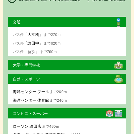
交通
「大江橋」
バス停
まで270m
「論田中」
バス停
まで620m
「新浜」
バス停
まで790m
大学・専門学校
自然・スポーツ
海洋センター プール
まで200m
海洋センター 体育館
まで240m
コンビニ・スーパー
ローソン 論田店
まで460m