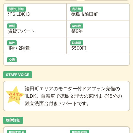
間取り詳細
所在地
洋6 LDK13
徳島市論田町
種別
築年数
賃貸アパート
築9年
階数
駐車場
1階 / 2階建
5500円
交通
STAFF VOICE
論田町エリアのモニター付ドアフォン完備の
1LDK。自転車で徳島文理大の東門まで15分の
独立洗面台付きアパートです。
物件詳細
物件管理名
物件所在地