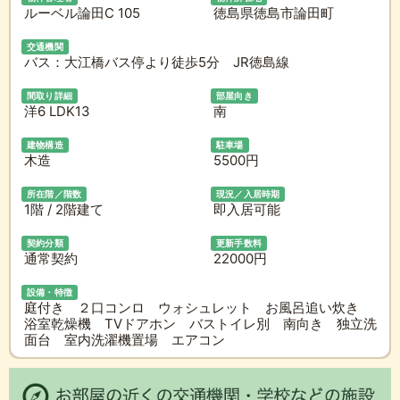
ルーベル論田C 105
徳島県徳島市論田町
交通機関
バス：大江橋バス停より徒歩5分 JR徳島線
間取り詳細
部屋向き
洋6 LDK13
南
建物構造
駐車場
木造
5500円
所在階／階数
現況／入居時期
1階 / 2階建て
即入居可能
契約分類
更新手数料
通常契約
22000円
設備・特徴
庭付き ２口コンロ ウォシュレット お風呂追い炊き
浴室乾燥機 TVドアホン バストイレ別 南向き 独立洗
面台 室内洗濯機置場 エアコン