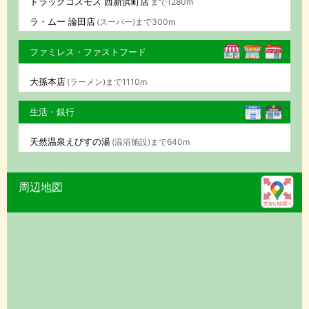
ドラッグコスモス 西新浜町店
まで1280m
ラ・ムー 論田店
(スーパー)まで300m
ファミレス・ファストフード
大孫本店
(ラーメン)まで1110m
生活・銀行
天然温泉えびすの湯
(温浴施設)まで640m
周辺地図