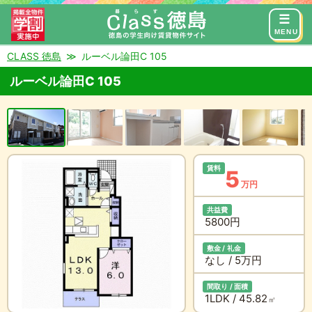
来店予約
お問い合わせ
MENU
CLASS 徳島
ルーベル論田C 105
ルーベル論田C 105
賃料
5
万円
共益費
5800円
敷金 / 礼金
なし / 5万円
間取り / 面積
1LDK / 45.82
㎡