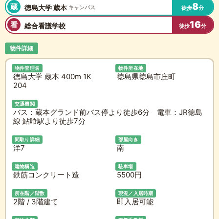
8
蔵
徳島大学 蔵本
キャンパス
徒歩
分
16
看
総合看護学校
徒歩
分
物件詳細
物件管理名
物件所在地
徳島大学 蔵本 400m 1K
徳島県徳島市庄町
204
交通機関
バス：蔵本グランド前バス停より徒歩6分 電車：JR徳島
線 鮎喰駅より徒歩7分
間取り詳細
部屋向き
洋7
南
建物構造
駐車場
鉄筋コンクリート造
5500円
所在階／階数
現況／入居時期
2階 / 3階建て
即入居可能