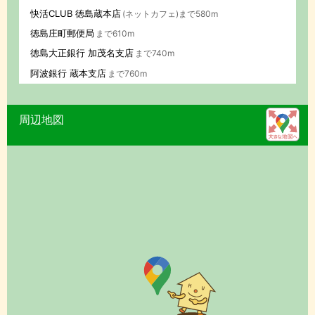
快活CLUB 徳島蔵本店
(ネットカフェ)まで580m
徳島庄町郵便局
まで610m
徳島大正銀行 加茂名支店
まで740m
阿波銀行 蔵本支店
まで760m
周辺地図