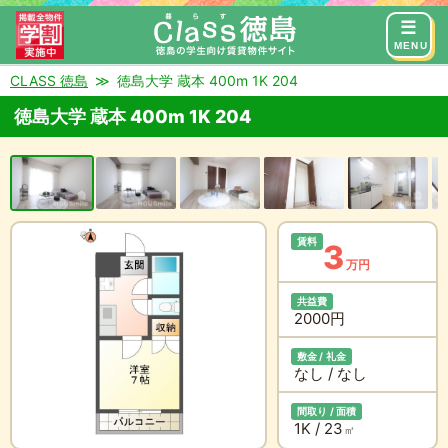
来店予約
お問い合わせ
MENU
CLASS 徳島
徳島大学 蔵本 400m 1K 204
徳島大学 蔵本 400m 1K 204
賃料
3
万円
共益費
2000円
敷金 / 礼金
なし / なし
間取り / 面積
1K / 23
㎡