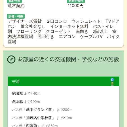
契約分類
更新手数料
通常契約
11000円
設備・特徴
デザイナーズ賃貸 ２口コンロ ウォシュレット TVドア
ホン 敷金礼金なし インターネット無料 バストイレ
別 フローリング クローゼット 南向き 2階以上 室
内洗濯機置場 照明付き エアコン ケーブルTV バイク
置場
交通
鮎喰駅
まで440m
蔵本駅
まで790m
「蔵本グランド前」
バス停
まで200m
「加茂名中学校前」
バス停
まで210m
「西署前」
バス停
まで360m