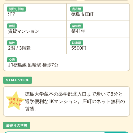
間取り詳細
所在地
洋7
徳島市庄町
種別
築年数
賃貸マンション
築41年
階数
駐車場
2階 / 3階建
5500円
交通
JR徳島線 鮎喰駅 徒歩7分
STAFF VOICE
徳島大学蔵本の薬学部北入口まで歩いて8分と
通学便利な1Kマンション。庄町のネット無料の
賃貸。
最寄りの学校