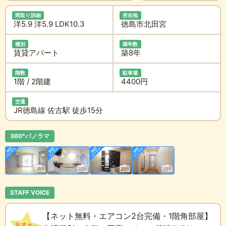
間取り詳細
所在地
洋5.9 洋5.9 LDK10.3
徳島市北田宮
種別
築年数
賃貸アパート
築8年
階数
駐車場
1階 / 2階建
4400円
交通
JR徳島線 佐古駅 徒歩15分
360°パノラマ
STAFF VOICE
【ネット無料・エアコン2台完備・1階角部屋】