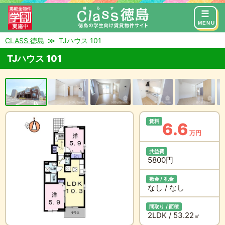
来店予約
お問い合わせ
MENU
CLASS 徳島
TJハウス 101
TJハウス 101
賃料
6.6
万円
共益費
5800円
敷金 / 礼金
なし / なし
間取り / 面積
2LDK / 53.22
㎡