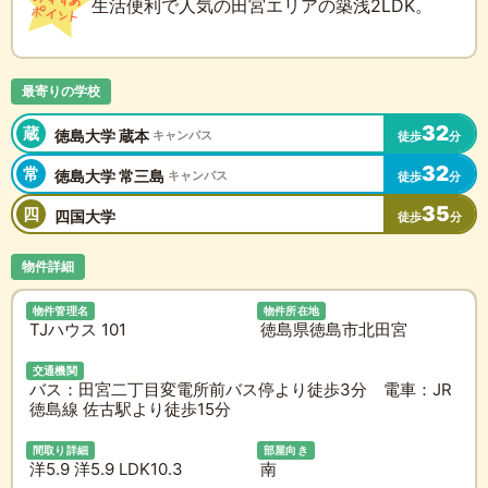
生活便利で人気の田宮エリアの築浅2LDK。
最寄りの学校
32
蔵
徳島大学 蔵本
キャンパス
徒歩
分
32
常
徳島大学 常三島
キャンパス
徒歩
分
35
四
四国大学
徒歩
分
物件詳細
物件管理名
物件所在地
TJハウス 101
徳島県徳島市北田宮
交通機関
バス：田宮二丁目変電所前バス停より徒歩3分 電車：JR
徳島線 佐古駅より徒歩15分
間取り詳細
部屋向き
洋5.9 洋5.9 LDK10.3
南