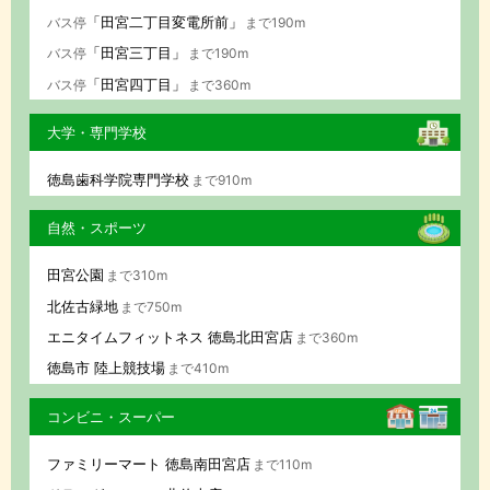
「田宮二丁目変電所前」
バス停
まで190m
「田宮三丁目」
バス停
まで190m
「田宮四丁目」
バス停
まで360m
大学・専門学校
徳島歯科学院専門学校
まで910m
自然・スポーツ
田宮公園
まで310m
北佐古緑地
まで750m
エニタイムフィットネス 徳島北田宮店
まで360m
徳島市 陸上競技場
まで410m
コンビニ・スーパー
ファミリーマート 徳島南田宮店
まで110m