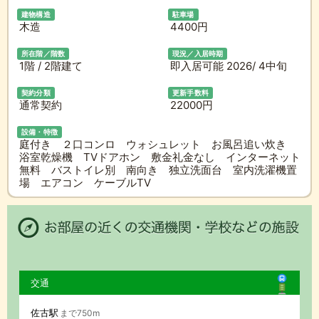
建物構造
駐車場
木造
4400円
所在階／階数
現況／入居時期
1階 / 2階建て
即入居可能 2026/ 4中旬
契約分類
更新手数料
通常契約
22000円
設備・特徴
庭付き ２口コンロ ウォシュレット お風呂追い炊き
浴室乾燥機 TVドアホン 敷金礼金なし インターネット
無料 バストイレ別 南向き 独立洗面台 室内洗濯機置
場 エアコン ケーブルTV
交通
佐古駅
まで750m