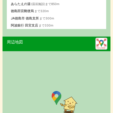
あらたえの湯
(温浴施設)まで850m
徳島田宮郵便局
まで320m
JA徳島市 徳島支所
まで300m
阿波銀行 田宮支店
まで330m
周辺地図