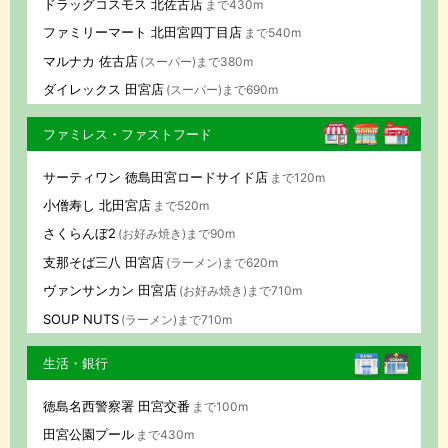
ドラッグコスモス 北佐古店
まで430m
ファミリーマート 北田宮四丁目店
まで540m
マルナカ 佐古店
(スーパー)まで380m
ダイレックス 田宮店
(スーパー)まで690m
ファミレス・ファストフード
サーティワン 徳島田宮ロードサイド店
まで120m
小僧寿し 北田宮店
まで520m
さくらんぼ2
(お好み焼き)まで90m
支那そば三八 田宮店
(ラーメン)まで620m
ヴァンサンカン 田宮店
(お好み焼き)まで710m
SOUP NUTS
(ラーメン)まで710m
生活・銀行
徳島名西警察署 田宮交番
まで100m
田宮公園プール
まで430m