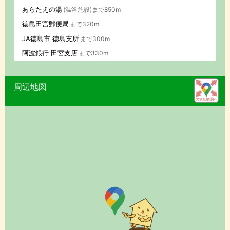
あらたえの湯
(温浴施設)まで850m
徳島田宮郵便局
まで320m
JA徳島市 徳島支所
まで300m
阿波銀行 田宮支店
まで330m
周辺地図