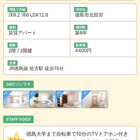
間取り詳細
所在地
洋8.2 洋6 LDK12.8
徳島市北田宮
種別
築年数
賃貸アパート
築8年
階数
駐車場
2階 / 2階建
4400円
交通
JR徳島線 佐古駅 徒歩15分
360°パノラマ
STAFF VOICE
徳島大学まで自転車で10分のTVドアホン付き