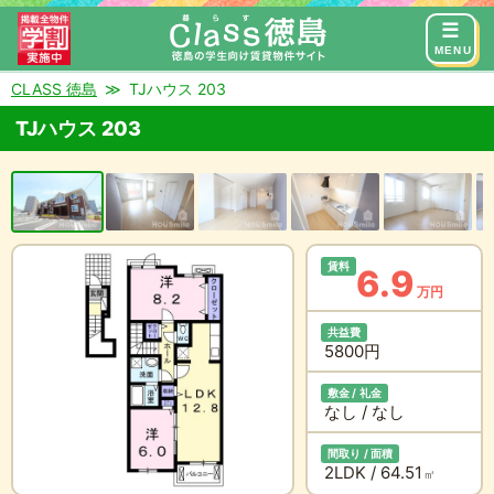
来店予約
お問い合わせ
MENU
CLASS 徳島
TJハウス 203
TJハウス 203
賃料
6.9
万円
共益費
5800円
敷金 / 礼金
なし / なし
間取り / 面積
2LDK / 64.51
㎡