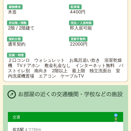
建物構造
駐車場
木造
4400円
所在階／階数
現況／入居時期
2階 / 2階建て
即入居可能
契約分類
更新手数料
通常契約
22000円
設備・特徴
２口コンロ ウォシュレット お風呂追い炊き 浴室乾燥
機 TVドアホン 敷金礼金なし インターネット無料 バ
ストイレ別 南向き 2階以上 最上階 独立洗面台 室
内洗濯機置場 エアコン ケーブルTV
交通
佐古駅
まで750m