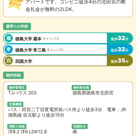
アパートです。コンビニ徒歩4分の北田宮の敷
金礼金が無料の2LDK。
最寄りの学校
32
蔵
徳島大学 蔵本
キャンパス
徒歩
分
32
常
徳島大学 常三島
キャンパス
徒歩
分
35
四
四国大学
徒歩
分
物件詳細
物件管理名
物件所在地
TJハウス 203
徳島県徳島市北田宮
交通機関
バス：田宮二丁目変電所前バス停より徒歩3分 電車：JR
徳島線 佐古駅より徒歩15分
間取り詳細
部屋向き
洋8.2 洋6 LDK12.8
南