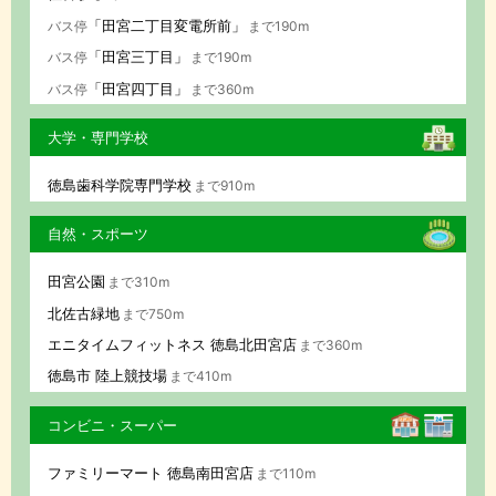
「田宮二丁目変電所前」
バス停
まで190m
「田宮三丁目」
バス停
まで190m
「田宮四丁目」
バス停
まで360m
大学・専門学校
徳島歯科学院専門学校
まで910m
自然・スポーツ
田宮公園
まで310m
北佐古緑地
まで750m
エニタイムフィットネス 徳島北田宮店
まで360m
徳島市 陸上競技場
まで410m
コンビニ・スーパー
ファミリーマート 徳島南田宮店
まで110m