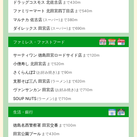
ドラッグコスモス 北佐古店
まで430m
ファミリーマート 北田宮四丁目店
まで540m
マルナカ 佐古店
(スーパー)まで380m
ダイレックス 田宮店
(スーパー)まで690m
ファミレス・ファストフード
サーティワン 徳島田宮ロードサイド店
まで120m
小僧寿し 北田宮店
まで520m
さくらんぼ2
(お好み焼き)まで90m
支那そば三八 田宮店
(ラーメン)まで620m
ヴァンサンカン 田宮店
(お好み焼き)まで710m
SOUP NUTS
(ラーメン)まで710m
生活・銀行
徳島名西警察署 田宮交番
まで100m
田宮公園プール
まで430m