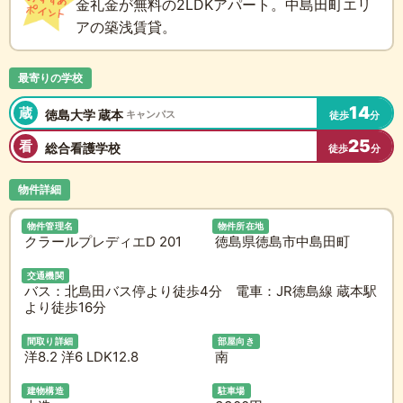
金礼金が無料の2LDKアパート。中島田町エリ
アの築浅賃貸。
最寄りの学校
14
蔵
徳島大学 蔵本
キャンパス
徒歩
分
25
看
総合看護学校
徒歩
分
物件詳細
物件管理名
物件所在地
クラールプレディエD 201
徳島県徳島市中島田町
交通機関
バス：北島田バス停より徒歩4分 電車：JR徳島線 蔵本駅
より徒歩16分
間取り詳細
部屋向き
洋8.2 洋6 LDK12.8
南
建物構造
駐車場