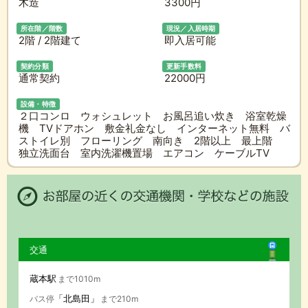
木造
3300円
所在階／階数
現況／入居時期
2階 / 2階建て
即入居可能
契約分類
更新手数料
通常契約
22000円
設備・特徴
２口コンロ ウォシュレット お風呂追い炊き 浴室乾燥
機 TVドアホン 敷金礼金なし インターネット無料 バ
ストイレ別 フローリング 南向き 2階以上 最上階
独立洗面台 室内洗濯機置場 エアコン ケーブルTV
交通
蔵本駅
まで1010m
「北島田」
バス停
まで210m