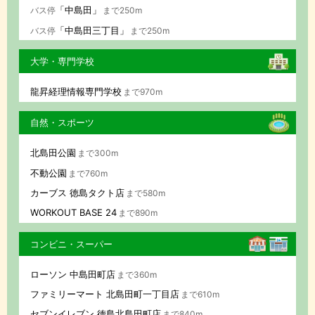
「中島田」
バス停
まで250m
「中島田三丁目」
バス停
まで250m
大学・専門学校
龍昇経理情報専門学校
まで970m
自然・スポーツ
北島田公園
まで300m
不動公園
まで760m
カーブス 徳島タクト店
まで580m
WORKOUT BASE 24
まで890m
コンビニ・スーパー
ローソン 中島田町店
まで360m
ファミリーマート 北島田町一丁目店
まで610m
セブンイレブン 徳島北島田町店
まで840m