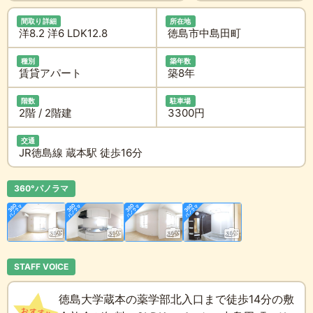
間取り詳細
所在地
洋8.2 洋6 LDK12.8
徳島市中島田町
種別
築年数
賃貸アパート
築8年
階数
駐車場
2階 / 2階建
3300円
交通
JR徳島線 蔵本駅 徒歩16分
360°パノラマ
STAFF VOICE
徳島大学蔵本の薬学部北入口まで徒歩14分の敷