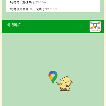
徳島島田郵便局
まで700m
徳島信用金庫 矢三支店
まで1010m
周辺地図