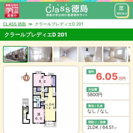
来店予約
お問い合わせ
MENU
CLASS 徳島
クラールプレディエD 201
クラールプレディエD 201
賃料
6.05
万円
共益費
5800円
敷金 / 礼金
なし / なし
間取り / 面積
2LDK / 64.51
㎡