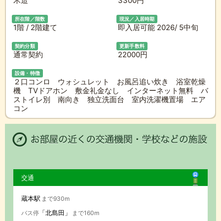
木造
3300円
所在階／階数
現況／入居時期
1階 / 2階建て
即入居可能 2026/ 5中旬
契約分類
更新手数料
通常契約
22000円
設備・特徴
２口コンロ ウォシュレット お風呂追い炊き 浴室乾燥
機 TVドアホン 敷金礼金なし インターネット無料 バ
ストイレ別 南向き 独立洗面台 室内洗濯機置場 エア
コン
交通
蔵本駅
まで930m
「北島田」
バス停
まで160m