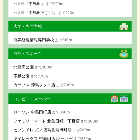
「中島田」
バス停
まで220m
「中島田三丁目」
バス停
まで220m
大学・専門学校
龍昇経理情報専門学校
まで910m
自然・スポーツ
北島田公園
まで200m
不動公園
まで770m
カーブス 徳島タクト店
まで700m
コンビニ・スーパー
ローソン 中島田町店
まで360m
ファミリーマート 北島田町一丁目店
まで500m
セブンイレブン 徳島北島田町店
まで700m
ダイレックス 中島田店
(スーパー)まで220m