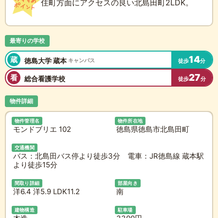
住町方面にアクセスの良い北島田町2LDK。
最寄りの学校
14
蔵
徳島大学 蔵本
キャンパス
徒歩
分
27
看
総合看護学校
徒歩
分
物件詳細
物件管理名
物件所在地
モンドブリエ 102
徳島県徳島市北島田町
交通機関
バス：北島田バス停より徒歩3分 電車：JR徳島線 蔵本駅
より徒歩15分
間取り詳細
部屋向き
洋6.4 洋5.9 LDK11.2
南
建物構造
駐車場