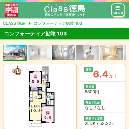
来店予約
お問い合わせ
MENU
CLASS 徳島
コンフォーティア鮎喰 103
コンフォーティア鮎喰 103
賃料
6.4
万円
共益費
5800円
敷金 / 礼金
なし / なし
間取り / 面積
2LDK / 53.22
㎡