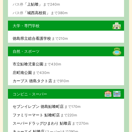
「上鮎喰」
バス停
まで240m
「城西高校前」
バス停
まで380m
大学・専門学校
徳島県立総合看護学校
まで210m
自然・スポーツ
市立鮎喰児童公園
まで430m
庄町南公園
まで430m
カーブス 徳島タクト店
まで910m
コンビニ・スーパー
セブンイレブン 徳島鮎喰町店
まで170m
ファミリーマート 鮎喰町店
まで220m
スーパードラッグひまわり 鮎喰店
まで270m
キョーエイ 鮎喰店
(スーパー)まで290m