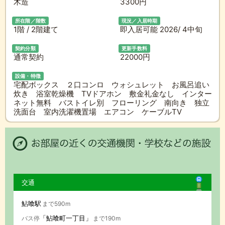
木造
3300円
所在階／階数
現況／入居時期
1階 / 2階建て
即入居可能 2026/ 4中旬
契約分類
更新手数料
通常契約
22000円
設備・特徴
宅配ボックス ２口コンロ ウォシュレット お風呂追い
炊き 浴室乾燥機 TVドアホン 敷金礼金なし インター
ネット無料 バストイレ別 フローリング 南向き 独立
洗面台 室内洗濯機置場 エアコン ケーブルTV
交通
鮎喰駅
まで590m
「鮎喰町一丁目」
バス停
まで190m