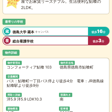
屋でお家賃リーズナブル。生活便利な鮎喰の
2LDK。
最寄りの学校
16
蔵
徳島大学 蔵本
キャンパス
徒歩
分
3
看
総合看護学校
徒歩
分
物件詳細
物件管理名
物件所在地
コンフォーティア鮎喰 103
徳島県徳島市鮎喰町
交通機関
バス：鮎喰町一丁目バス停より徒歩4分 電車：JR徳島線
鮎喰駅より徒歩9分
間取り詳細
部屋向き
洋5.9 洋5.9 LDK10.3
南
建物構造
駐車場