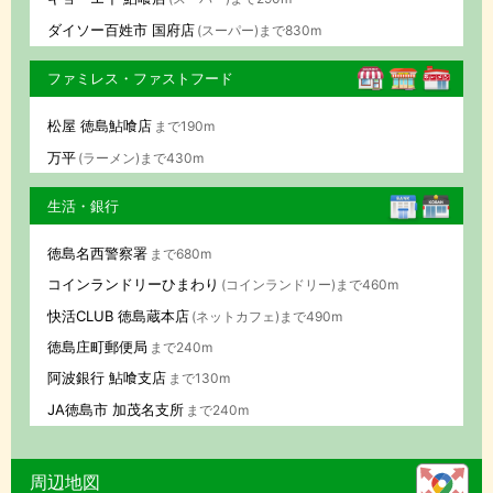
ダイソー百姓市 国府店
(スーパー)まで830m
ファミレス・ファストフード
松屋 徳島鮎喰店
まで190m
万平
(ラーメン)まで430m
生活・銀行
徳島名西警察署
まで680m
コインランドリーひまわり
(コインランドリー)まで460m
快活CLUB 徳島蔵本店
(ネットカフェ)まで490m
徳島庄町郵便局
まで240m
阿波銀行 鮎喰支店
まで130m
JA徳島市 加茂名支所
まで240m
周辺地図