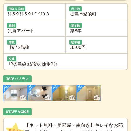
間取り詳細
所在地
洋5.9 洋5.9 LDK10.3
徳島市鮎喰町
種別
築年数
賃貸アパート
築8年
階数
駐車場
1階 / 2階建
3300円
交通
JR徳島線 鮎喰駅 徒歩9分
360°パノラマ
STAFF VOICE
【ネット無料・角部屋・南向き】キレイなお部