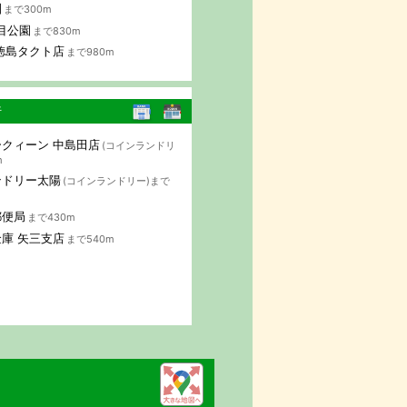
園
まで300m
目公園
まで830m
徳島タクト店
まで980m
行
クィーン 中島田店
(コインランドリ
m
ンドリー太陽
(コインランドリー)まで
郵便局
まで430m
庫 矢三支店
まで540m