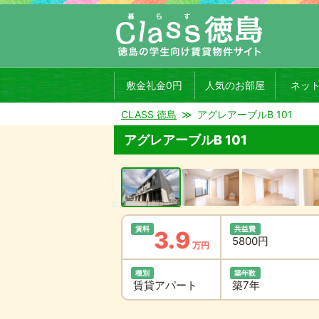
敷金礼金0円
人気のお部屋
ネッ
CLASS 徳島
アグレアーブルB 101
アグレアーブルB 101
賃料
共益費
3.9
5800円
万円
種別
築年数
賃貸アパート
築7年