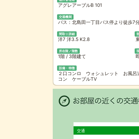
アグレアーブルB 101
交通機関
バス：北島田一丁目バス停より徒歩7分
間取り詳細
洋7 洋3.5 K2.8
所在階／階数
1階 / 3階建て
設備・特徴
２口コンロ ウォシュレット お風呂
コン ケーブルTV
交通