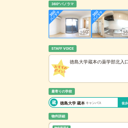
360°パノラマ
STAFF VOICE
徳島大学蔵本の薬学部北入口
最寄りの学校
蔵
徳島大学 蔵本
キャンパス
徒
物件詳細
物件管理名