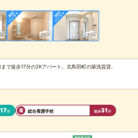
まで徒歩17分の2Kアパート。北島田町の築浅賃貸。
17
31
看
総合看護学校
歩
分
徒歩
分
物件所在地