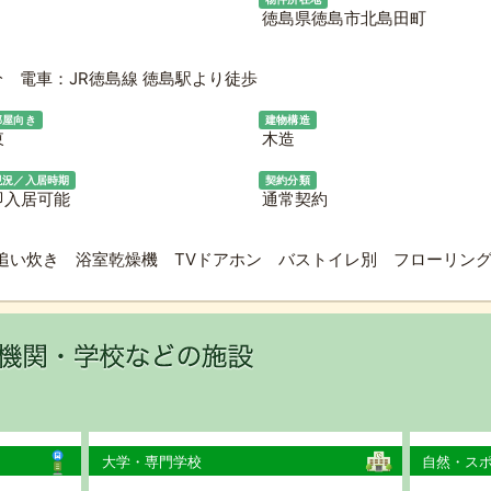
徳島県徳島市北島田町
 電車：JR徳島線 徳島駅より徒歩
部屋向き
建物構造
東
木造
現況／入居時期
契約分類
即入居可能
通常契約
追い炊き 浴室乾燥機 TVドアホン バストイレ別 フローリン
大学・専門学校
自然・ス