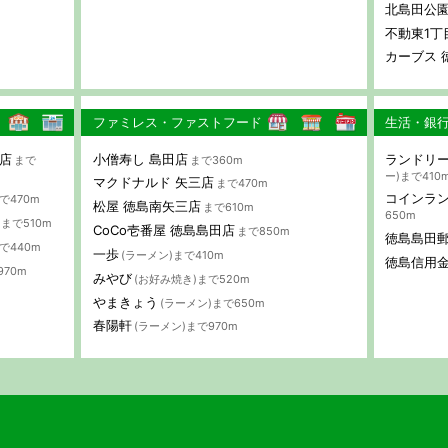
北島田公
不動東1丁
カーブス 
ファミレス・ファストフード
生活・銀
店
小僧寿し 島田店
ランドリー
まで
まで360m
ー)まで410
マクドナルド 矢三店
まで470m
コインラ
で470m
松屋 徳島南矢三店
まで610m
650m
まで510m
CoCo壱番屋 徳島島田店
まで850m
徳島島田
で440m
一歩
(ラーメン)まで410m
徳島信用金
970m
みやび
(お好み焼き)まで520m
やまきょう
(ラーメン)まで650m
春陽軒
(ラーメン)まで970m