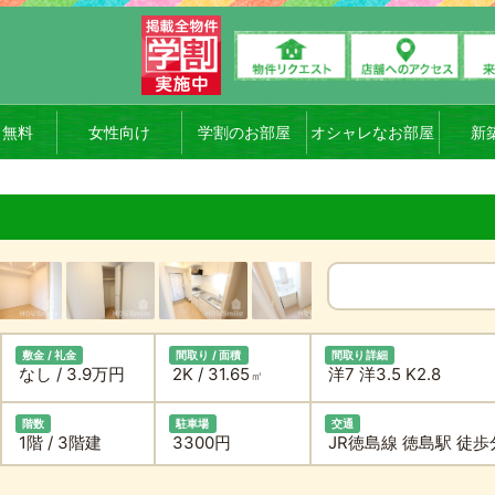
ト無料
女性向け
学割のお部屋
オシャレなお部屋
新
敷金 / 礼金
間取り / 面積
間取り詳細
なし / 3.9万円
2K / 31.65
洋7 洋3.5 K2.8
㎡
階数
駐車場
交通
1階 / 3階建
3300円
JR徳島線 徳島駅 徒歩