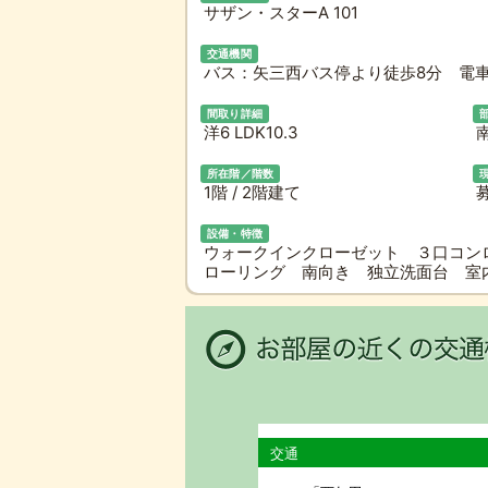
サザン・スターA 101
交通機関
バス：矢三西バス停より徒歩8分 電車
間取り詳細
洋6 LDK10.3
所在階／階数
1階 / 2階建て
設備・特徴
ウォークインクローゼット ３口コン
ローリング 南向き 独立洗面台 
交通