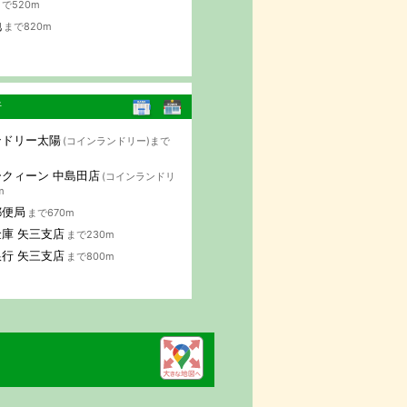
で520m
地
まで820m
行
ンドリー太陽
(コインランドリー)まで
クィーン 中島田店
(コインランドリ
m
郵便局
まで670m
庫 矢三支店
まで230m
行 矢三支店
まで800m