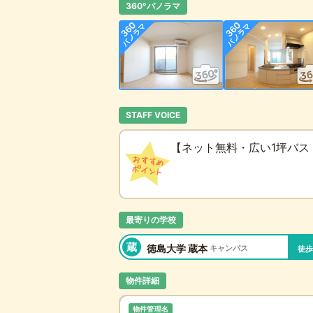
360°パノラマ
STAFF VOICE
【ネット無料・広い1坪バス
最寄りの学校
蔵
徳島大学 蔵本
キャンパス
徒
物件詳細
物件管理名