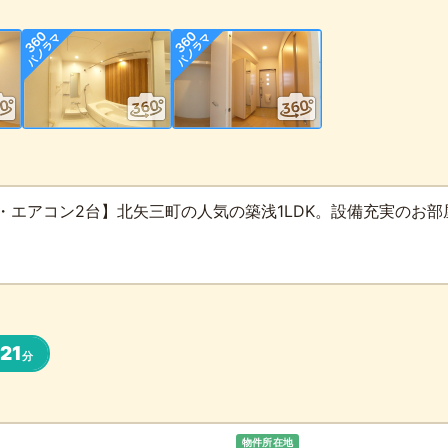
・エアコン2台】北矢三町の人気の築浅1LDK。設備充実のお部
21
歩
分
物件所在地