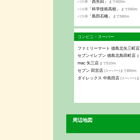
「西矢田」
バス停
まで400m
「科学技術高校」
バス停
まで560m
「島田石橋」
バス停
まで580m
コンビニ・スーパー
ファミリーマート 徳島北矢三町店
セブンイレブン 徳島北島田町店
ま
mac 矢三店
まで520m
セブン 田宮店
(スーパー)まで890m
ダイレックス 中島田店
(スーパー)ま
周辺地図