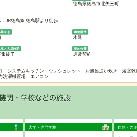
徳島県徳島市北矢三町
：JR徳島線 徳島駅より徒歩
部屋向き
建物構造
南
木造
現況／入居時期
契約分類
募集終了
通常契約
ロ システムキッチン ウォシュレット お風呂追い炊き 浴室乾
室内洗濯機置場 エアコン
大学・専門学校
自然・ス