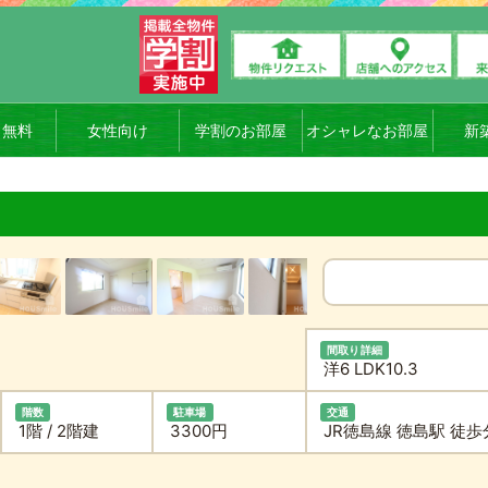
ト無料
女性向け
学割のお部屋
オシャレなお部屋
新
間取り詳細
洋6 LDK10.3
階数
駐車場
交通
1階 / 2階建
3300円
JR徳島線 徳島駅 徒歩