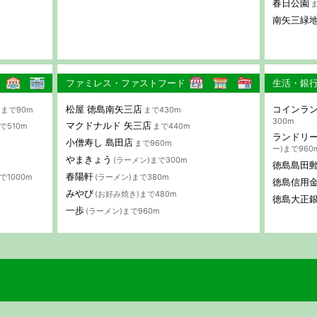
春日公園
ま
南矢三緑
ファミレス・ファストフード
生活・銀
松屋 徳島南矢三店
コインラ
まで90m
まで430m
300m
マクドナルド 矢三店
で510m
まで440m
ランドリー
小僧寿し 島田店
まで960m
ー)まで960
やまきょう
(ラーメン)まで300m
徳島島田
春陽軒
で1000m
(ラーメン)まで380m
徳島信用金
みやび
(お好み焼き)まで480m
徳島大正銀
一歩
(ラーメン)まで960m