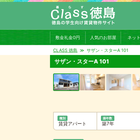
敷金礼金0円
人気のお部屋
ネッ
CLASS 徳島
サザン・スターA 101
サザン・スターA 101
種別
築年数
賃貸アパート
築7年