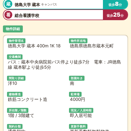
8
蔵
徳島大学 蔵本
キャンパス
徒歩
分
25
看
総合看護学校
徒歩
分
物件詳細
物件管理名
物件所在地
徳島大学 蔵本 400m 1K 18
徳島県徳島市蔵本元町
交通機関
バス：蔵本中央病院前バス停より徒歩7分 電車：JR徳島
線 蔵本駅より徒歩5分
間取り詳細
部屋向き
洋10
南
建物構造
駐車場
鉄筋コンクリート造
4000円
所在階／階数
現況／入居時期
1階 / 3階建て
即入居可能
契約分類
更新手数料