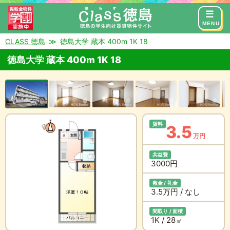
来店予約
お問い合わせ
MENU
CLASS 徳島
徳島大学 蔵本 400m 1K 18
徳島大学 蔵本 400m 1K 18
賃料
3.5
万円
共益費
3000円
敷金 / 礼金
3.5万円 / なし
間取り / 面積
1K / 28
㎡