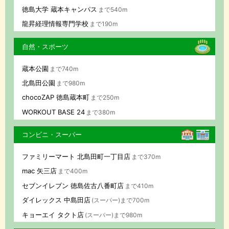
徳島大学 蔵本キャンパス
まで540m
龍昇経理情報専門学校
まで190m
自然・スポーツ
蔵本公園
まで740m
北島田公園
まで980m
chocoZAP 徳島蔵本町
まで250m
WORKOUT BASE 24
まで380m
コンビニ・スーパー
ファミリーマート 北島田町一丁目店
まで370m
mac 矢三店
まで400m
セブンイレブン 徳島佐古八番町店
まで410m
ダイレックス 中島田店
(スーパー)まで700m
キョーエイ タクト店
(スーパー)まで980m