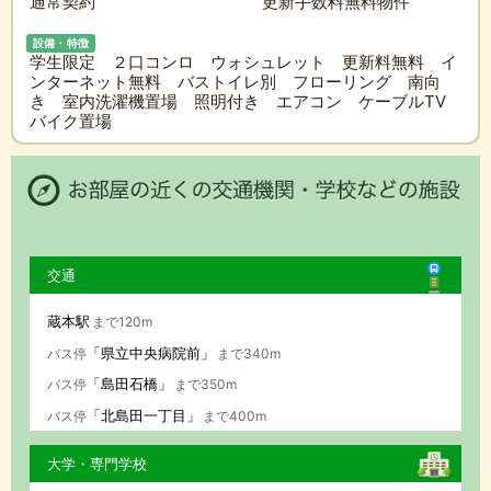
通常契約
更新手数料無料物件
設備・特徴
学生限定 ２口コンロ ウォシュレット 更新料無料 イ
ンターネット無料 バストイレ別 フローリング 南向
き 室内洗濯機置場 照明付き エアコン ケーブルTV
バイク置場
交通
蔵本駅
まで120m
「県立中央病院前」
バス停
まで340m
「島田石橋」
バス停
まで350m
「北島田一丁目」
バス停
まで400m
大学・専門学校