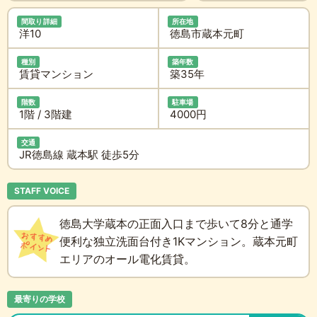
間取り詳細
所在地
洋10
徳島市蔵本元町
種別
築年数
賃貸マンション
築35年
階数
駐車場
1階 / 3階建
4000円
交通
JR徳島線 蔵本駅 徒歩5分
STAFF VOICE
徳島大学蔵本の正面入口まで歩いて8分と通学
便利な独立洗面台付き1Kマンション。蔵本元町
エリアのオール電化賃貸。
最寄りの学校