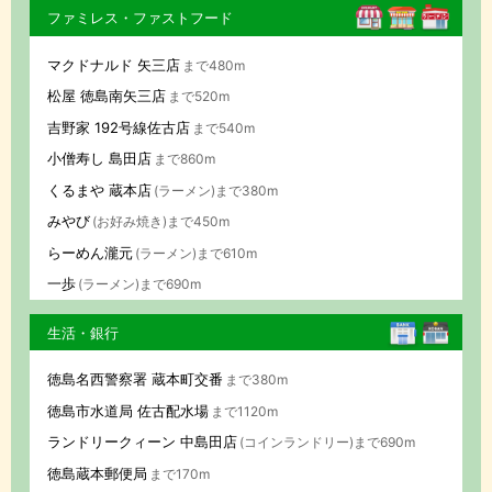
ファミレス・ファストフード
マクドナルド 矢三店
まで480m
松屋 徳島南矢三店
まで520m
吉野家 192号線佐古店
まで540m
小僧寿し 島田店
まで860m
くるまや 蔵本店
(ラーメン)まで380m
みやび
(お好み焼き)まで450m
らーめん瀧元
(ラーメン)まで610m
一歩
(ラーメン)まで690m
生活・銀行
徳島名西警察署 蔵本町交番
まで380m
徳島市水道局 佐古配水場
まで1120m
ランドリークィーン 中島田店
(コインランドリー)まで690m
徳島蔵本郵便局
まで170m