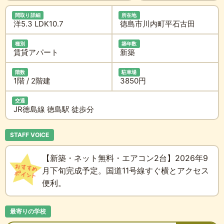
間取り詳細
所在地
洋5.3 LDK10.7
徳島市川内町平石古田
種別
築年数
賃貸アパート
新築
階数
駐車場
1階 / 2階建
3850円
交通
JR徳島線 徳島駅 徒歩分
STAFF VOICE
【新築・ネット無料・エアコン2台】2026年9
月下旬完成予定。国道11号線すぐ横とアクセス
便利。
最寄りの学校