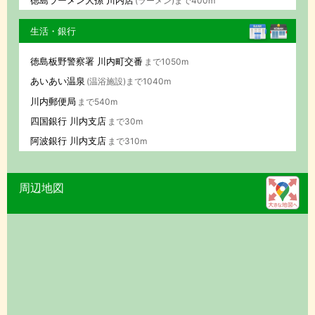
(ラーメン)まで400m
生活・銀行
徳島板野警察署 川内町交番
まで1050m
あいあい温泉
(温浴施設)まで1040m
川内郵便局
まで540m
四国銀行 川内支店
まで30m
阿波銀行 川内支店
まで310m
周辺地図