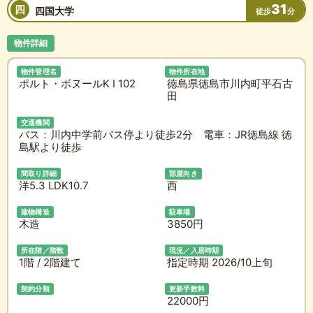
31
四
四国大学
徒歩
分
物件詳細
物件管理名
物件所在地
ポルト・ボヌールK I 102
徳島県徳島市川内町平石古
田
交通機関
バス：川内中学前バス停より徒歩2分 電車：JR徳島線 徳
島駅より徒歩
間取り詳細
部屋向き
洋5.3 LDK10.7
西
建物構造
駐車場
木造
3850円
所在階／階数
現況／入居時期
1階 / 2階建て
指定時期 2026/10上旬
契約分類
更新手数料
22000円