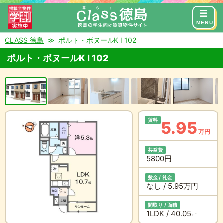
来店予約
お問い合わせ
MENU
CLASS 徳島
ポルト・ボヌールK I 102
ポルト・ボヌールK I 102
賃料
5.95
万円
共益費
5800円
敷金 / 礼金
なし / 5.95万円
間取り / 面積
1LDK / 40.05
㎡