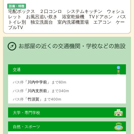
設備・特徴
宅配ボックス ２口コンロ システムキッチン ウォシュ
レット お風呂追い炊き 浴室乾燥機 TVドアホン バス
トイレ別 独立洗面台 室内洗濯機置場 エアコン ケー
ブルTV
交通
「川内中学前」
バス停
まで60m
「川内支所前」
バス停
まで340m
「竹須賀」
バス停
まで400m
大学・専門学校
自然・スポーツ