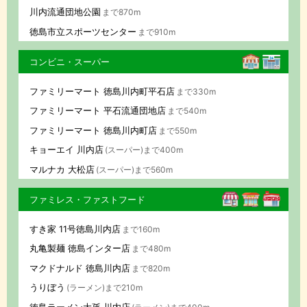
川内流通団地公園
まで870m
徳島市立スポーツセンター
まで910m
コンビニ・スーパー
ファミリーマート 徳島川内町平石店
まで330m
ファミリーマート 平石流通団地店
まで540m
ファミリーマート 徳島川内町店
まで550m
キョーエイ 川内店
(スーパー)まで400m
マルナカ 大松店
(スーパー)まで560m
ファミレス・ファストフード
すき家 11号徳島川内店
まで160m
丸亀製麺 徳島インター店
まで480m
マクドナルド 徳島川内店
まで820m
うりぼう
(ラーメン)まで210m
徳島ラーメン大孫 川内店