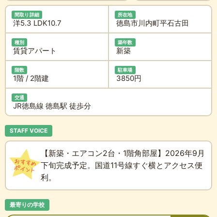
間取り詳細
所在地
洋5.3 LDK10.7
徳島市川内町平石古田
種別
築年数
賃貸アパート
新築
階数
駐車場
1階 / 2階建
3850円
交通
JR徳島線 徳島駅 徒歩分
STAFF VOICE
【新築・エアコン2台・1階角部屋】2026年9月
下旬完成予定。国道11号線すぐ横とアクセス便
利。
最寄りの学校