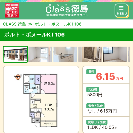
来店予約
お問い合わせ
MENU
CLASS 徳島
ポルト・ボヌールK I 106
ポルト・ボヌールK I 106
賃料
6.15
万円
共益費
5800円
敷金 / 礼金
なし / 6.15万円
間取り / 面積
1LDK / 40.05
㎡