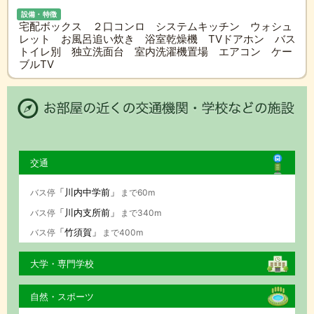
設備・特徴
宅配ボックス ２口コンロ システムキッチン ウォシュ
レット お風呂追い炊き 浴室乾燥機 TVドアホン バス
トイレ別 独立洗面台 室内洗濯機置場 エアコン ケー
ブルTV
交通
「川内中学前」
バス停
まで60m
「川内支所前」
バス停
まで340m
「竹須賀」
バス停
まで400m
大学・専門学校
自然・スポーツ