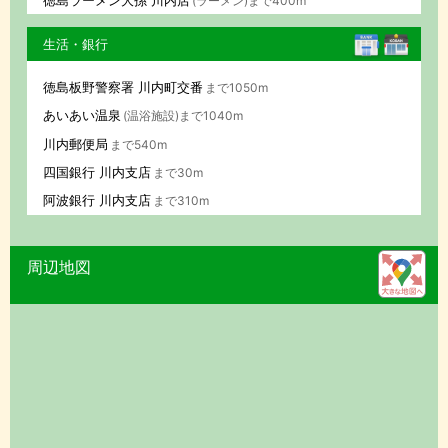
(ラーメン)まで400m
生活・銀行
徳島板野警察署 川内町交番
まで1050m
あいあい温泉
(温浴施設)まで1040m
川内郵便局
まで540m
四国銀行 川内支店
まで30m
阿波銀行 川内支店
まで310m
周辺地図