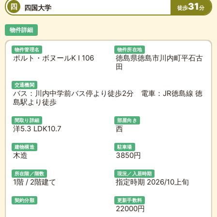
31
四
四国大学
徒歩
分
物件詳細
物件管理名
物件所在地
ポルト・ボヌールK I 106
徳島県徳島市川内町平石古
田
交通機関
バス：川内中学前バス停より徒歩2分 電車：JR徳島線 徳
島駅より徒歩
間取り詳細
部屋向き
洋5.3 LDK10.7
西
建物構造
駐車場
木造
3850円
所在階／階数
現況／入居時期
1階 / 2階建て
指定時期 2026/10上旬
契約分類
更新手数料
22000円