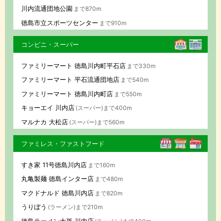
川内流通団地公園
まで870m
徳島市立スポーツセンター
まで910m
コンビニ・スーパー
ファミリーマート 徳島川内町平石店
まで330m
ファミリーマート 平石流通団地店
まで540m
ファミリーマート 徳島川内町店
まで550m
キョーエイ 川内店
(スーパー)まで400m
マルナカ 大松店
(スーパー)まで560m
ファミレス・ファストフード
すき家 11号徳島川内店
まで160m
丸亀製麺 徳島インター店
まで480m
マクドナルド 徳島川内店
まで820m
うりぼう
(ラーメン)まで210m
徳島ラーメン大孫 川内店