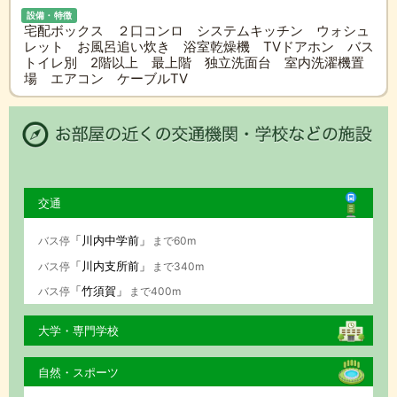
設備・特徴
宅配ボックス ２口コンロ システムキッチン ウォシュ
レット お風呂追い炊き 浴室乾燥機 TVドアホン バス
トイレ別 2階以上 最上階 独立洗面台 室内洗濯機置
場 エアコン ケーブルTV
交通
「川内中学前」
バス停
まで60m
「川内支所前」
バス停
まで340m
「竹須賀」
バス停
まで400m
大学・専門学校
自然・スポーツ