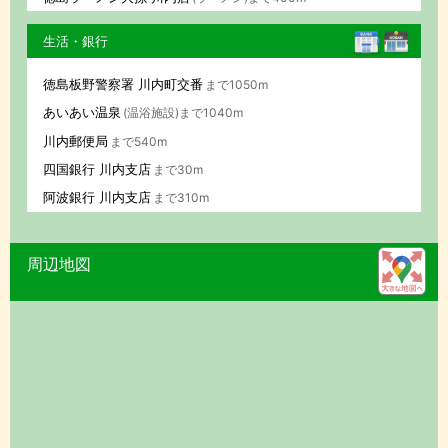
生活・銀行
徳島板野警察署 川内町交番
まで1050m
あいあい温泉
(温浴施設)まで1040m
川内郵便局
まで540m
四国銀行 川内支店
まで30m
阿波銀行 川内支店
まで310m
周辺地図