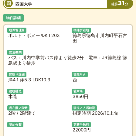
31
四
四国大学
徒歩
分
物件詳細
物件管理名
物件所在地
ポルト・ボヌールK I 203
徳島県徳島市川内町平石古
田
交通機関
バス：川内中学前バス停より徒歩2分 電車：JR徳島線 徳
島駅より徒歩
間取り詳細
部屋向き
洋4.1 洋5.3 LDK10.3
西
建物構造
駐車場
木造
3850円
所在階／階数
現況／入居時期
2階 / 2階建て
指定時期 2026/10上旬
契約分類
更新手数料
22000円