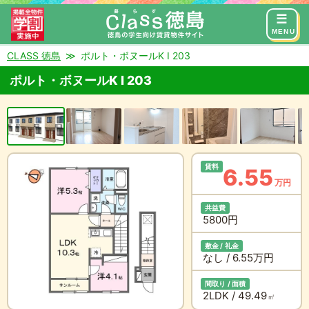
来店予約
お問い合わせ
MENU
CLASS 徳島
ポルト・ボヌールK I 203
ポルト・ボヌールK I 203
賃料
6.55
万円
共益費
5800円
敷金 / 礼金
なし / 6.55万円
間取り / 面積
2LDK / 49.49
㎡