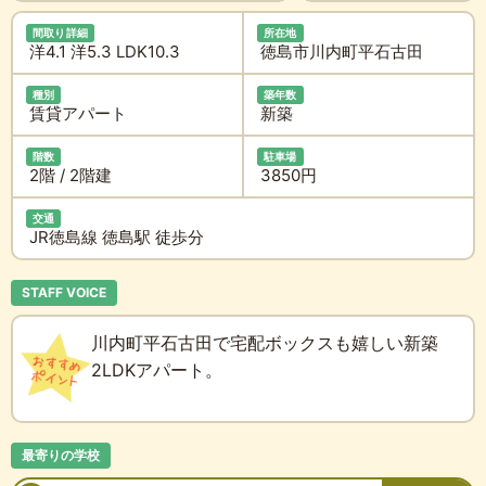
間取り詳細
所在地
洋4.1 洋5.3 LDK10.3
徳島市川内町平石古田
種別
築年数
賃貸アパート
新築
階数
駐車場
2階 / 2階建
3850円
交通
JR徳島線 徳島駅 徒歩分
STAFF VOICE
川内町平石古田で宅配ボックスも嬉しい新築
2LDKアパート。
最寄りの学校