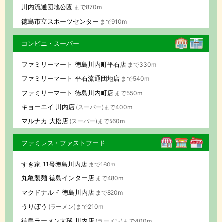
川内流通団地公園
まで870m
徳島市立スポーツセンター
まで910m
コンビニ・スーパー
ファミリーマート 徳島川内町平石店
まで330m
ファミリーマート 平石流通団地店
まで540m
ファミリーマート 徳島川内町店
まで550m
キョーエイ 川内店
(スーパー)まで400m
マルナカ 大松店
(スーパー)まで560m
ファミレス・ファストフード
すき家 11号徳島川内店
まで160m
丸亀製麺 徳島インター店
まで480m
マクドナルド 徳島川内店
まで820m
うりぼう
(ラーメン)まで210m
徳島ラーメン大孫 川内店
(ラーメン)まで400m