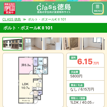
来店予約
お問い合わせ
MENU
CLASS 徳島
ポルト・ボヌールK II 101
ポルト・ボヌールK II 101
賃料
6.15
万円
共益費
5800円
敷金 / 礼金
なし / 6.15万円
間取り / 面積
1LDK / 40.05
㎡