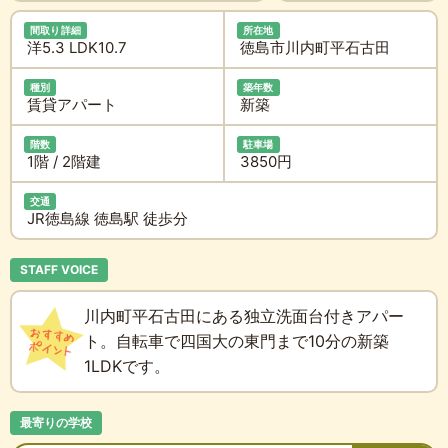
間取り詳細
所在地
洋5.3 LDK10.7
徳島市川内町平石古田
種別
築年数
賃貸アパート
新築
階数
駐車場
1階 / 2階建
3850円
交通
JR徳島線 徳島駅 徒歩分
STAFF VOICE
川内町平石古田にある独立洗面台付きアパー
ト。自転車で四国大の東門まで10分の新築
1LDKです。
最寄りの学校