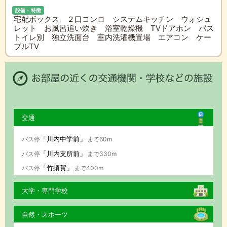
設備・特徴
宅配ボックス ２口コンロ システムキッチン ウォシュ
レット お風呂追い炊き 浴室乾燥機 TVドアホン バス
トイレ別 独立洗面台 室内洗濯機置場 エアコン ケー
ブルTV
交通
「川内中学前」
バス停
まで60m
「川内支所前」
バス停
まで330m
「竹須賀」
バス停
まで400m
大学・専門学校
自然・スポーツ