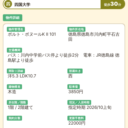
30
四
四国大学
徒歩
分
物件詳細
物件管理名
物件所在地
ポルト・ボヌールK II 101
徳島県徳島市川内町平石古
田
交通機関
バス：川内中学前バス停より徒歩2分 電車：JR徳島線 徳
島駅より徒歩
間取り詳細
部屋向き
洋5.3 LDK10.7
西
建物構造
駐車場
木造
3850円
所在階／階数
現況／入居時期
1階 / 2階建て
指定時期 2026/10上旬
契約分類
更新手数料
22000円