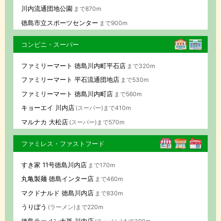
川内流通団地公園
まで870m
徳島市立スポーツセンター
まで900m
コンビニ・スーパー
ファミリーマート 徳島川内町平石店
まで320m
ファミリーマート 平石流通団地店
まで530m
ファミリーマート 徳島川内町店
まで560m
キョーエイ 川内店
(スーパー)まで410m
マルナカ 大松店
(スーパー)まで570m
ファミレス・ファストフード
すき家 11号徳島川内店
まで170m
丸亀製麺 徳島インター店
まで460m
マクドナルド 徳島川内店
まで830m
うりぼう
(ラーメン)まで220m
徳島ラーメン大孫 川内店