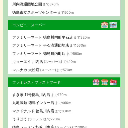
川内流通団地公園
まで870m
徳島市立スポーツセンター
まで900m
コンビニ・スーパー
ファミリーマート 徳島川内町平石店
まで320m
ファミリーマート 平石流通団地店
まで530m
ファミリーマート 徳島川内町店
まで560m
キョーエイ 川内店
(スーパー)まで410m
マルナカ 大松店
(スーパー)まで570m
ファミレス・ファストフード
すき家 11号徳島川内店
まで170m
丸亀製麺 徳島インター店
まで460m
マクドナルド 徳島川内店
まで830m
うりぼう
(ラーメン)まで220m
徳島ラーメン大孫 川内店
(ラーメン)まで390m