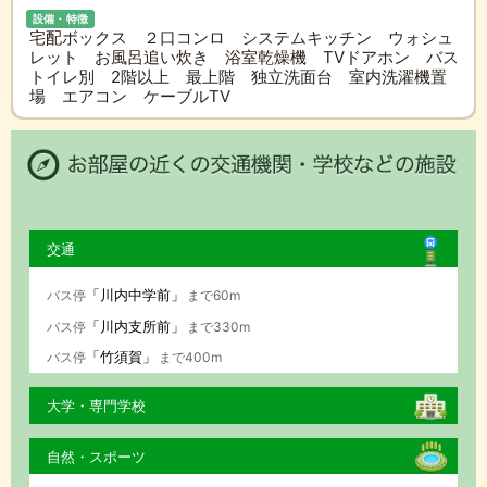
設備・特徴
宅配ボックス ２口コンロ システムキッチン ウォシュ
レット お風呂追い炊き 浴室乾燥機 TVドアホン バス
トイレ別 2階以上 最上階 独立洗面台 室内洗濯機置
場 エアコン ケーブルTV
交通
「川内中学前」
バス停
まで60m
「川内支所前」
バス停
まで330m
「竹須賀」
バス停
まで400m
大学・専門学校
自然・スポーツ