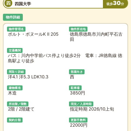
30
四
四国大学
徒歩
分
物件詳細
物件管理名
物件所在地
ポルト・ボヌールK II 205
徳島県徳島市川内町平石古
田
交通機関
バス：川内中学前バス停より徒歩2分 電車：JR徳島線 徳
島駅より徒歩
間取り詳細
部屋向き
洋4.1 洋5.3 LDK10.3
西
建物構造
駐車場
木造
3850円
所在階／階数
現況／入居時期
2階 / 2階建て
指定時期 2026/10上旬
契約分類
更新手数料
22000円