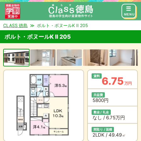
来店予約
お問い合わせ
MENU
CLASS 徳島
ポルト・ボヌールK II 205
ポルト・ボヌールK II 205
賃料
6.75
万円
共益費
5800円
敷金 / 礼金
なし / 6.75万円
間取り / 面積
2LDK / 49.49
㎡