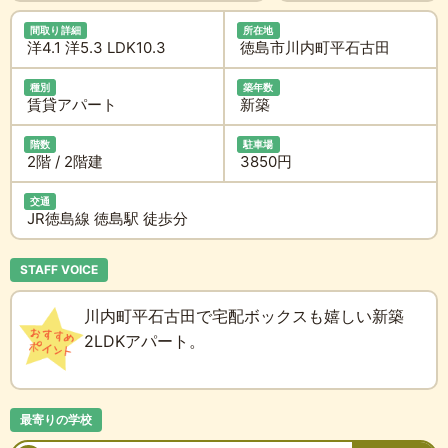
間取り詳細
所在地
洋4.1 洋5.3 LDK10.3
徳島市川内町平石古田
種別
築年数
賃貸アパート
新築
階数
駐車場
2階 / 2階建
3850円
交通
JR徳島線 徳島駅 徒歩分
STAFF VOICE
川内町平石古田で宅配ボックスも嬉しい新築
2LDKアパート。
最寄りの学校