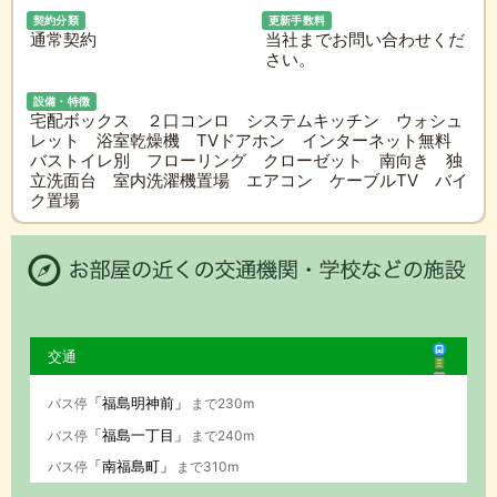
契約分類
更新手数料
通常契約
当社までお問い合わせくだ
さい。
設備・特徴
宅配ボックス ２口コンロ システムキッチン ウォシュ
レット 浴室乾燥機 TVドアホン インターネット無料
バストイレ別 フローリング クローゼット 南向き 独
立洗面台 室内洗濯機置場 エアコン ケーブルTV バイ
ク置場
交通
「福島明神前」
バス停
まで230m
「福島一丁目」
バス停
まで240m
「南福島町」
バス停
まで310m