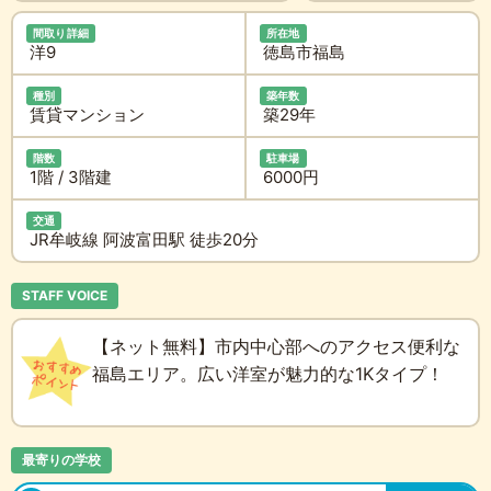
間取り詳細
所在地
洋9
徳島市福島
種別
築年数
賃貸マンション
築29年
階数
駐車場
1階 / 3階建
6000円
交通
JR牟岐線 阿波富田駅 徒歩20分
STAFF VOICE
【ネット無料】市内中心部へのアクセス便利な
福島エリア。広い洋室が魅力的な1Kタイプ！
最寄りの学校