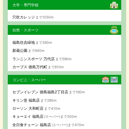
大学・専門学校
穴吹カレッジ
まで1050m
自然・スポーツ
福島住吉緑地
まで360m
新蔵公園
まで640m
ランニンスポーツ 万代店
まで590m
カーブス 徳島万代町
まで610m
コンビニ・スーパー
セブンイレブン 徳島福島2丁目店
まで160m
キリン堂 福島店
まで280m
ローソン 大和町店
まで410m
キョーエイ 福島店
(スーパー)まで300m
全日食チェーン 福島店
(スーパー)まで470m