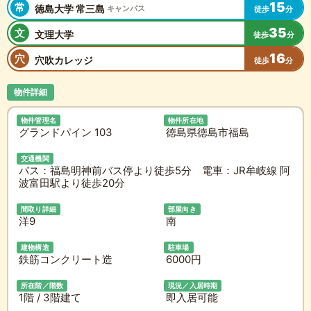
15
常
徳島大学 常三島
キャンパス
徒歩
分
35
文
文理大学
徒歩
分
16
穴
穴吹カレッジ
徒歩
分
物件詳細
物件管理名
物件所在地
グランドパイン 103
徳島県徳島市福島
交通機関
バス：福島明神前バス停より徒歩5分 電車：JR牟岐線 阿
波富田駅より徒歩20分
間取り詳細
部屋向き
洋9
南
建物構造
駐車場
鉄筋コンクリート造
6000円
所在階／階数
現況／入居時期
1階 / 3階建て
即入居可能