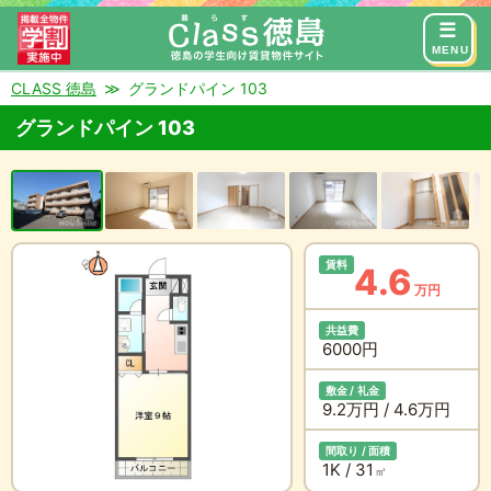
来店予約
お問い合わせ
MENU
CLASS 徳島
グランドパイン 103
グランドパイン 103
賃料
4.6
万円
共益費
6000円
敷金 / 礼金
9.2万円 / 4.6万円
間取り / 面積
1K / 31
㎡