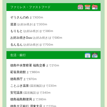
ファミレス・ファストフード
ぞうさんのめ
まで630m
道楽
(お好み焼き)まで300m
もりもと
(お好み焼き)まで380m
お好み焼きGuu
(お好み焼き)まで590m
るんるん
(お好み焼き)まで700m
生活・銀行
徳島中央警察署 福島交番
まで210m
菘翁美術館
まで860m
徳島県庁
まで870m
ことぶき温泉
(温浴施設)まで230m
安宅温泉
(温浴施設)まで340m
徳島福島郵便局
まで360m
徳島大正銀行 渭東支店
まで220m