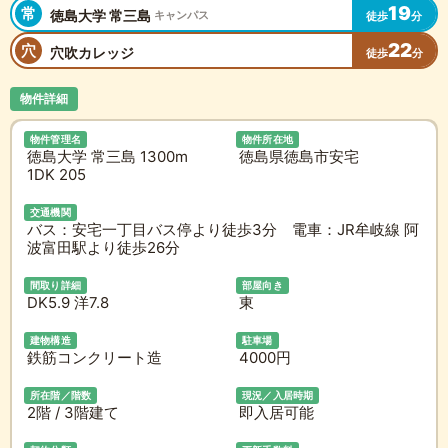
19
常
徳島大学 常三島
キャンパス
徒歩
分
22
穴
穴吹カレッジ
徒歩
分
物件詳細
物件管理名
物件所在地
徳島大学 常三島 1300m
徳島県徳島市安宅
1DK 205
交通機関
バス：安宅一丁目バス停より徒歩3分 電車：JR牟岐線 阿
波富田駅より徒歩26分
間取り詳細
部屋向き
DK5.9 洋7.8
東
建物構造
駐車場
鉄筋コンクリート造
4000円
所在階／階数
現況／入居時期
2階 / 3階建て
即入居可能