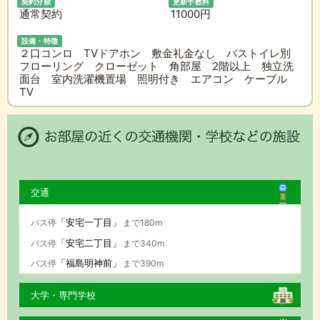
契約分類
更新手数料
通常契約
11000円
設備・特徴
２口コンロ TVドアホン 敷金礼金なし バストイレ別
フローリング クローゼット 角部屋 2階以上 独立洗
面台 室内洗濯機置場 照明付き エアコン ケーブル
TV
交通
「安宅一丁目」
バス停
まで180m
「安宅二丁目」
バス停
まで340m
「福島明神前」
バス停
まで390m
大学・専門学校