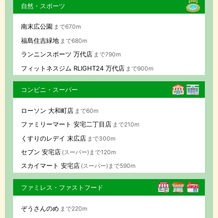
自然・スポーツ
南末広公園
まで670m
福島住吉緑地
まで680m
ランニンスポーツ 万代店
まで790m
フィットネスジム RLIGHT24 万代店
まで900m
コンビニ・スーパー
ローソン 大和町店
まで60m
ファミリーマート 安宅二丁目店
まで210m
くすりのレデイ 末広店
まで300m
セブン 安宅店
(スーパー)まで120m
スカイマート 安宅店
(スーパー)まで590m
ファミレス・ファストフード
ぞうさんのめ
まで220m