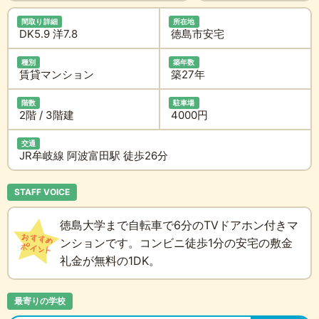
間取り詳細
所在地
DK5.9 洋7.8
徳島市安宅
種別
築年数
賃貸マンション
築27年
階数
駐車場
2階 / 3階建
4000円
交通
JR牟岐線 阿波富田駅 徒歩26分
STAFF VOICE
徳島大学まで自転車で6分のTVドアホン付きマ
ンションです。コンビニ徒歩1分の安宅の敷金
礼金が無料の1DK。
最寄りの学校