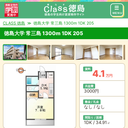
来店予約
お問い合わせ
MENU
CLASS 徳島
徳島大学 常三島 1300m 1DK 205
徳島大学 常三島 1300m 1DK 205
賃料
4.1
万円
共益費
3000円
敷金 / 礼金
なし / なし
間取り / 面積
1DK / 34.91
㎡