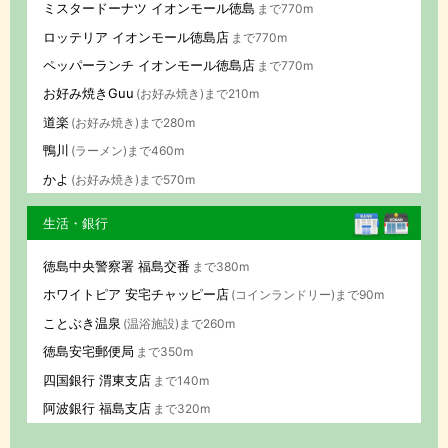
ミスタードーナツ イオンモール徳島
まで770m
ロッテリア イオンモール徳島店
まで770m
ペッパーランチ イオンモール徳島店
まで770m
お好み焼きGuu
(お好み焼き)まで210m
道楽
(お好み焼き)まで280m
鴨川
(ラーメン)まで460m
かよ
(お好み焼き)まで570m
生活・銀行
徳島中央警察署 福島交番
まで380m
ホワイトピア 安宅チャッピー店
(コインランドリー)まで90m
ことぶき温泉
(温浴施設)まで260m
徳島安宅郵便局
まで350m
四国銀行 渭東支店
まで140m
阿波銀行 福島支店
まで320m