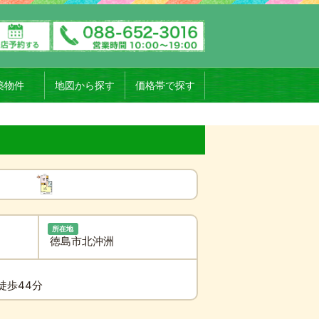
築物件
地図から探す
価格帯で探す
所在地
徳島市北沖洲
徒歩44分