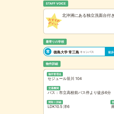
STAFF VOICE
北沖洲にある独立洗面台付き
最寄りの学校
常
徳島大学 常三島
キャンパス
徒歩
物件詳細
物件管理名
セジュール笹川 104
交通機関
バス：市立高校前バス停より徒歩6分 
間取り詳細
LDK10.5 洋6