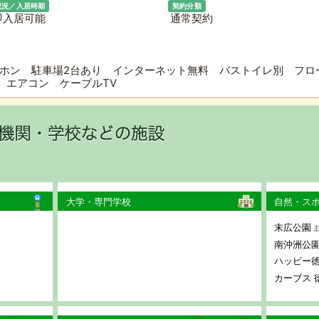
現況／入居時期
契約分類
即入居可能
通常契約
アホン 駐車場2台あり インターネット無料 バストイレ別 フロ
 エアコン ケーブルTV
大学・専門学校
自然・ス
末広公園
ま
南沖洲公
ハッピー
カーブス 