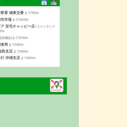
行
察署 城東交番
まで760m
卸売市場
まで1050m
ア 安宅チャッピー店
(コインランド
0m
温浴施設)まで1010m
郵便局
まで560m
福島支店
まで580m
行 沖洲支店
まで800m