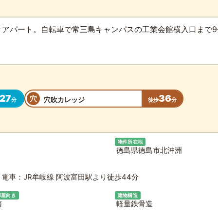
アパート。自転車で常三島キャンパスの工業会館横入口まで9
27
36
穴
穴吹カレッジ
分
徒歩
分
物件所在地
徳島県徳島市北沖洲
電車：JR牟岐線 阿波富田駅より徒歩44分
部屋向き
建物構造
南
軽量鉄骨造