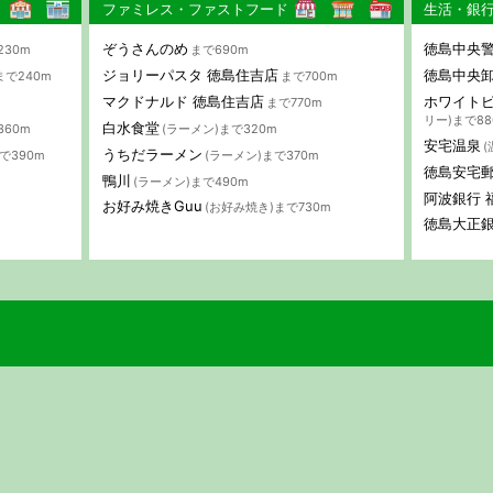
ファミレス・ファストフード
生活・銀
ぞうさんのめ
徳島中央警
230m
まで690m
ジョリーパスタ 徳島住吉店
徳島中央
まで240m
まで700m
マクドナルド 徳島住吉店
ホワイトピ
まで770m
リー)まで88
白水食堂
360m
(ラーメン)まで320m
安宅温泉
(
うちだラーメン
で390m
(ラーメン)まで370m
徳島安宅
鴨川
(ラーメン)まで490m
阿波銀行 
お好み焼きGuu
(お好み焼き)まで730m
徳島大正銀