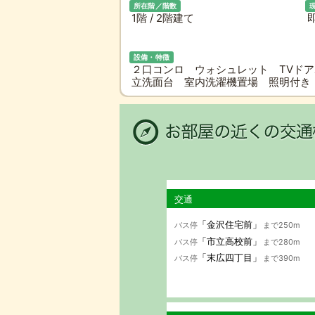
所在階／階数
1階 / 2階建て
設備・特徴
２口コンロ ウォシュレット TVド
立洗面台 室内洗濯機置場 照明付き
交通
「金沢住宅前」
バス停
まで250m
「市立高校前」
バス停
まで280m
「末広四丁目」
バス停
まで390m