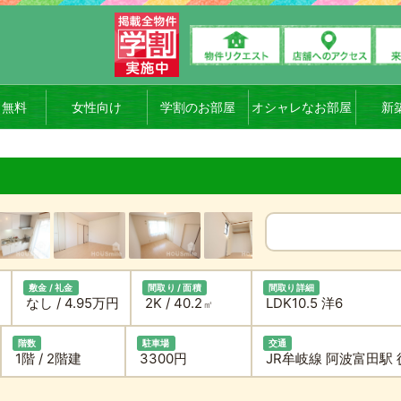
ト無料
女性向け
学割のお部屋
オシャレなお部屋
新
敷金 / 礼金
間取り / 面積
間取り詳細
なし / 4.95万円
2K / 40.2
LDK10.5 洋6
㎡
階数
駐車場
交通
1階 / 2階建
3300円
JR牟岐線 阿波富田駅 