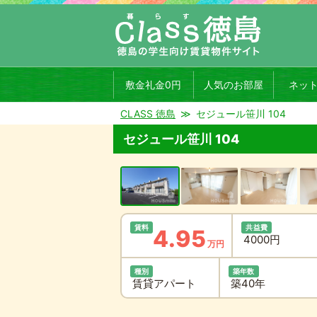
敷金礼金0円
人気のお部屋
ネッ
CLASS 徳島
セジュール笹川 104
セジュール笹川 104
賃料
共益費
4.95
4000円
万円
種別
築年数
賃貸アパート
築40年