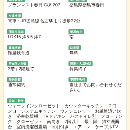
グランマスト春日 C棟 207
徳島県徳島市春日
交通機関
電車：JR徳島線 佐古駅より徒歩22分
間取り詳細
部屋向き
LDK15 洋5.5 洋7
南
建物構造
駐車場
軽量鉄骨造
無料
所在階／階数
現況／入居時期
2階 / 2階建て
募集終了
契約分類
更新手数料
通常契約
当社までお問い合わせくだ
さい。
設備・特徴
ウォークインクローゼット カウンターキッチン ２口コ
ンロ システムキッチン ウォシュレット お風呂追い炊
き 浴室乾燥機 TVドアホン バストイレ別 フローリン
グ クローゼット 南向き 2階以上 最上階 独立洗面
台 室内洗濯機置場 照明付き エアコン ケーブルTV