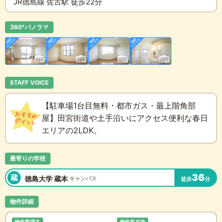
JR徳島線 佐古駅 徒歩22分
360°パノラマ
STAFF VOICE
【駐車場1台目無料・都市ガス・最上階角部
屋】田宮街道や土手沿いにアクセス便利な春日
エリアの2LDK。
最寄りの学校
36
蔵
徳島大学 蔵本
キャンパス
徒歩
分
物件詳細
物件管理名
物件所在地