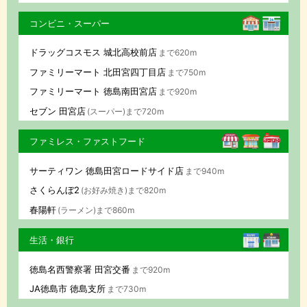
コンビニ・スーパー
ドラッグコスモス 城北高校前店
まで620m
ファミリーマート 北田宮四丁目店
まで750m
ファミリーマート 徳島南田宮店
まで920m
セブン 田宮店
(スーパー)まで720m
ファミレス・ファストフード
サーティワン 徳島田宮ロードサイド店
まで940m
さくらんぼ2
(お好み焼き)まで820m
春陽軒
(ラーメン)まで860m
生活・銀行
徳島名西警察署 田宮交番
まで920m
JA徳島市 徳島支所
まで730m