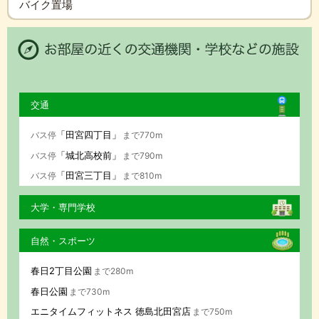
バイク置場
交通
「田宮四丁目」
バス停
まで770m
「城北高校前」
バス停
まで790m
「田宮三丁目」
バス停
まで810m
大学・専門学校
自然・スポーツ
春日2丁目公園
まで280m
春日公園
まで730m
エニタイムフィットネス 徳島北田宮店
まで750m