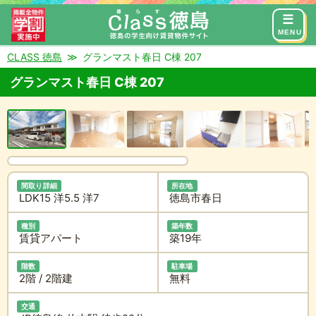
来店予約
お問い合わせ
MENU
CLASS 徳島
グランマスト春日 C棟 207
グランマスト春日 C棟 207
間取り詳細
所在地
LDK15 洋5.5 洋7
徳島市春日
種別
築年数
賃貸アパート
築19年
階数
駐車場
2階 / 2階建
無料
交通