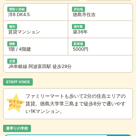
間取り詳細
所在地
洋8 DK4.5
徳島市住吉
種別
築年数
賃貸マンション
築36年
階数
駐車場
1階 / 4階建
5000円
交通
JR牟岐線 阿波富田駅 徒歩29分
STAFF VOICE
ファミリーマートも歩いて2分の住吉エリアの
賃貸。徳島大学常三島まで徒歩8分で通いやす
い1Kマンション。
最寄りの学校