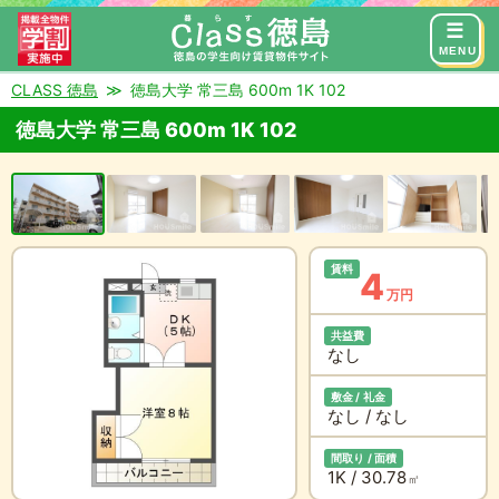
来店予約
お問い合わせ
MENU
CLASS 徳島
徳島大学 常三島 600m 1K 102
徳島大学 常三島 600m 1K 102
賃料
4
万円
共益費
なし
敷金 / 礼金
なし / なし
間取り / 面積
1K / 30.78
㎡