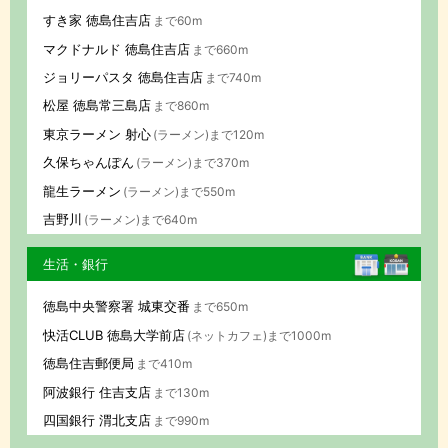
すき家 徳島住吉店
まで60m
マクドナルド 徳島住吉店
まで660m
ジョリーパスタ 徳島住吉店
まで740m
松屋 徳島常三島店
まで860m
東京ラーメン 射心
(ラーメン)まで120m
久保ちゃんぽん
(ラーメン)まで370m
龍生ラーメン
(ラーメン)まで550m
吉野川
(ラーメン)まで640m
生活・銀行
徳島中央警察署 城東交番
まで650m
快活CLUB 徳島大学前店
(ネットカフェ)まで1000m
徳島住吉郵便局
まで410m
阿波銀行 住吉支店
まで130m
四国銀行 渭北支店
まで990m