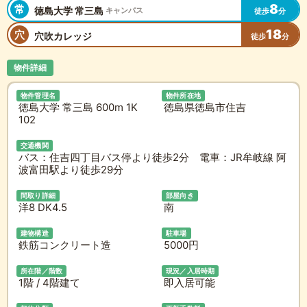
8
常
徳島大学 常三島
キャンパス
徒歩
分
18
穴
穴吹カレッジ
徒歩
分
物件詳細
物件管理名
物件所在地
徳島大学 常三島 600m 1K
徳島県徳島市住吉
102
交通機関
バス：住吉四丁目バス停より徒歩2分 電車：JR牟岐線 阿
波富田駅より徒歩29分
間取り詳細
部屋向き
洋8 DK4.5
南
建物構造
駐車場
鉄筋コンクリート造
5000円
所在階／階数
現況／入居時期
1階 / 4階建て
即入居可能