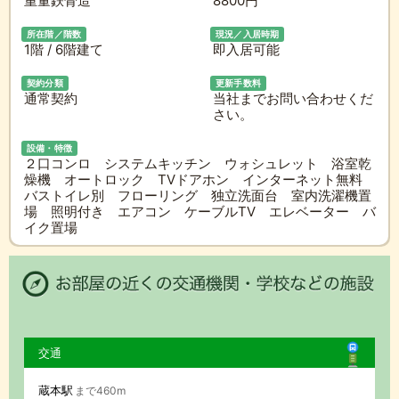
重量鉄骨造
8800円
所在階／階数
現況／入居時期
1階 / 6階建て
即入居可能
契約分類
更新手数料
通常契約
当社までお問い合わせくだ
さい。
設備・特徴
２口コンロ システムキッチン ウォシュレット 浴室乾
燥機 オートロック TVドアホン インターネット無料
バストイレ別 フローリング 独立洗面台 室内洗濯機置
場 照明付き エアコン ケーブルTV エレベーター バ
イク置場
交通
蔵本駅
まで460m