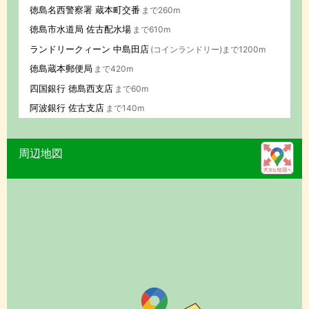
徳島名西警察署 蔵本町交番
まで260m
徳島市水道局 佐古配水場
まで610m
ランドリークィーン 中島田店
(コインランドリー)まで1200m
徳島蔵本郵便局
まで420m
四国銀行 徳島西支店
まで60m
阿波銀行 佐古支店
まで140m
周辺地図