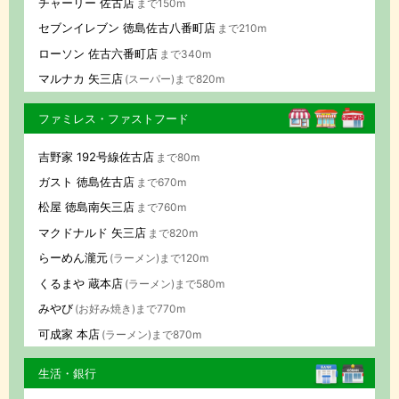
チャーリー 佐古店
まで150m
セブンイレブン 徳島佐古八番町店
まで210m
ローソン 佐古六番町店
まで340m
マルナカ 矢三店
(スーパー)まで820m
ファミレス・ファストフード
吉野家 192号線佐古店
まで80m
ガスト 徳島佐古店
まで670m
松屋 徳島南矢三店
まで760m
マクドナルド 矢三店
まで820m
らーめん瀧元
(ラーメン)まで120m
くるまや 蔵本店
(ラーメン)まで580m
みやび
(お好み焼き)まで770m
可成家 本店
(ラーメン)まで870m
生活・銀行