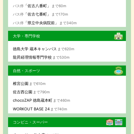
「佐古八番町」
バス停
まで60m
「佐古七番町」
バス停
まで170m
「県立中央病院前」
バス停
まで340m
大学・専門学校
徳島大学 蔵本キャンパス
まで620m
龍昇経理情報専門学校
まで530m
自然・スポーツ
椎宮公園
まで610m
佐古西公園
まで790m
chocoZAP 徳島蔵本町
まで460m
WORKOUT BASE 24
まで740m
コンビニ・スーパー