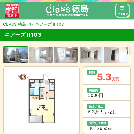
来店予約
お問い合わせ
MENU
CLASS 徳島
キアーズ II 103
キアーズ II 103
賃料
5.3
万円
共益費
5000円
敷金 / 礼金
5.3万円 / なし
間取り / 面積
1K / 29.95
㎡