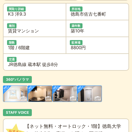
間取り詳細
所在地
K3 洋9.3
徳島市佐古七番町
種別
築年数
賃貸マンション
築10年
階数
駐車場
1階 / 6階建
8800円
交通
JR徳島線 蔵本駅 徒歩8分
360°パノラマ
STAFF VOICE
【ネット無料・オートロック・1階】徳島大学