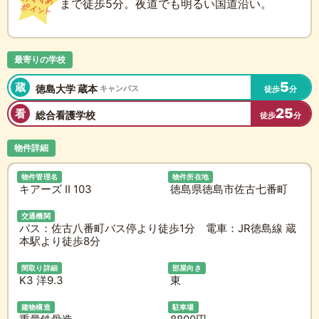
まで徒歩5分。夜道でも明るい国道沿い。
最寄りの学校
5
蔵
徳島大学 蔵本
キャンパス
徒歩
分
25
看
総合看護学校
徒歩
分
物件詳細
物件管理名
物件所在地
キアーズ II 103
徳島県徳島市佐古七番町
交通機関
バス：佐古八番町バス停より徒歩1分 電車：JR徳島線 蔵
本駅より徒歩8分
間取り詳細
部屋向き
K3 洋9.3
東
建物構造
駐車場