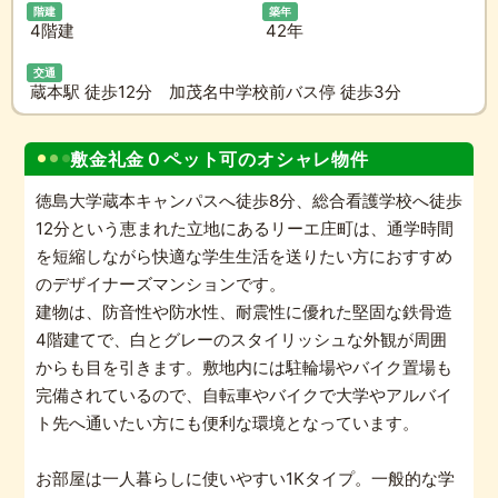
階建
築年
4階建
42年
交通
蔵本駅 徒歩12分 加茂名中学校前バス停 徒歩3分
敷金礼金０ペット可のオシャレ物件
徳島大学蔵本キャンパスへ徒歩8分、総合看護学校へ徒歩
12分という恵まれた立地にあるリーエ庄町は、通学時間
を短縮しながら快適な学生生活を送りたい方におすすめ
のデザイナーズマンションです。
建物は、防音性や防水性、耐震性に優れた堅固な鉄骨造
4階建てで、白とグレーのスタイリッシュな外観が周囲
からも目を引きます。敷地内には駐輪場やバイク置場も
完備されているので、自転車やバイクで大学やアルバイ
ト先へ通いたい方にも便利な環境となっています。
お部屋は一人暮らしに使いやすい1Kタイプ。一般的な学