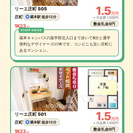
1.5
リーエ庄町 505
万円
庄町
蔵本駅 徒歩12分
+ 共益費 1,500円
敷金礼金0円
1K
23
㎡
蔵本キャンパスの薬学部北入口まで歩いて8分と通学
便利なデザイナーズの1Kです。コンビニも近い庄町に
あるマンション。
1.5
リーエ庄町 501
万円
庄町
蔵本駅 徒歩12分
+ 共益費 1,500円
敷金礼金0円
1K
23
㎡