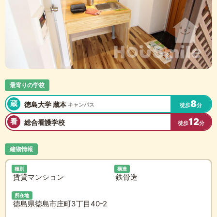
最寄りの学校
8
蔵
徳島大学 蔵本
キャンパス
徒歩
分
12
看
総合看護学校
徒歩
分
建物情報
種別
構造
賃貸マンション
鉄骨造
所在地
徳島県徳島市庄町3丁目40-2