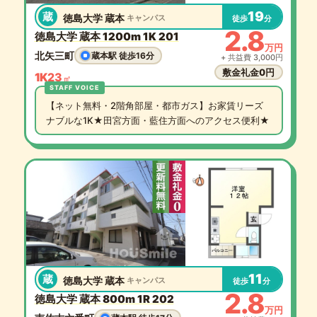
19
蔵
徳島大学 蔵本
キャンパス
徒歩
分
2.8
徳島大学 蔵本 1200m 1K 201
万円
北矢三町
蔵本駅 徒歩16分
+ 共益費 3,000円
敷金礼金0円
1K
23
㎡
【ネット無料・2階角部屋・都市ガス】お家賃リーズ
ナブルな1K★田宮方面・藍住方面へのアクセス便利★
11
蔵
徳島大学 蔵本
キャンパス
徒歩
分
2.8
徳島大学 蔵本 800m 1R 202
万円