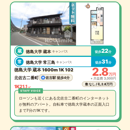
22
蔵
徳島大学 蔵本
キャンパス
徒歩
分
31
常
徳島大学 常三島
キャンパス
徒歩
分
2.8
徳島大学 蔵本 1600m 1K 102
万円
北佐古二番町
佐古駅 徒歩4分
+ 共益費 3,000円
敷 なし / 礼 2.8万円
1K
21.1
㎡
ローソンも近くにある北佐古二番町のインターネット
が無料のアパート。自転車で徳島大学蔵本の正面入口
まで7分の1Kです。