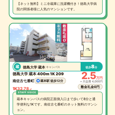
【ネット無料】ミニ冷蔵庫に洗濯機付き！徳島大学病
院の関係者様に人気のマンションです。
8
蔵
徳島大学 蔵本
キャンパス
徒歩
分
2.5
徳島大学 蔵本 400m 1K 209
万円
南佐古七番町
蔵本駅 徒歩12分
+ 共益費 4,000円
敷金礼金0円
1K
32.78
㎡
蔵本キャンパスの病院正面側入口まで歩いて8分と通
学便利な1Kです。南佐古七番町のネット無料のマンシ
ョン。