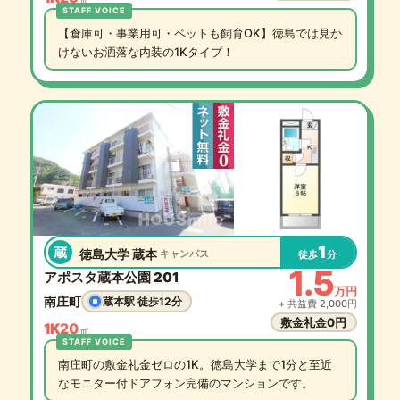
【倉庫可・事業用可・ペットも飼育OK】徳島では見か
けないお洒落な内装の1Kタイプ！
1
蔵
徳島大学 蔵本
キャンパス
徒歩
分
1.5
アポスタ蔵本公園 201
万円
南庄町
蔵本駅 徒歩12分
+ 共益費 2,000円
敷金礼金0円
1K
20
㎡
南庄町の敷金礼金ゼロの1K。徳島大学まで1分と至近
なモニター付ドアフォン完備のマンションです。