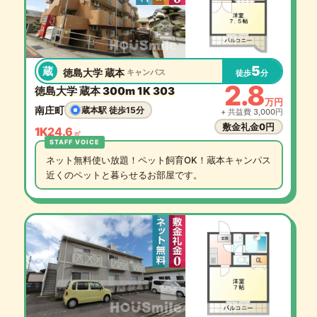
5
蔵
徳島大学 蔵本
キャンパス
徒歩
分
2.8
徳島大学 蔵本 300m 1K 303
万円
南庄町
蔵本駅 徒歩15分
+ 共益費 3,000円
敷金礼金0円
1K
24.6
㎡
ネット無料使い放題！ペット飼育OK！蔵本キャンパス
近くのペットと暮らせるお部屋です。