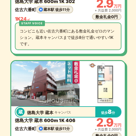
2.9
徳島大学 蔵本 600m 1K 302
万円
佐古六番町
蔵本駅 徒歩11分
+ 共益費 2,000円
敷金礼金0円
1K
24
㎡
コンビニも近い佐古六番町にある敷金礼金ゼロのマン
ション。蔵本キャンパスまで徒歩8分で通いやすい1K
です。
8
蔵
徳島大学 蔵本
キャンパス
徒歩
分
2.9
徳島大学 蔵本 600m 1K 406
万円
佐古六番町
蔵本駅 徒歩11分
+ 共益費 2,000円
敷金礼金0円