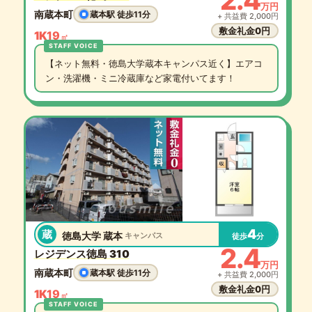
2.4
万円
南蔵本町
蔵本駅 徒歩11分
+ 共益費 2,000円
敷金礼金0円
1K
19
㎡
【ネット無料・徳島大学蔵本キャンパス近く】エアコ
ン・洗濯機・ミニ冷蔵庫など家電付いてます！
4
蔵
徳島大学 蔵本
キャンパス
徒歩
分
2.4
レジデンス徳島 310
万円
南蔵本町
蔵本駅 徒歩11分
+ 共益費 2,000円
敷金礼金0円
1K
19
㎡