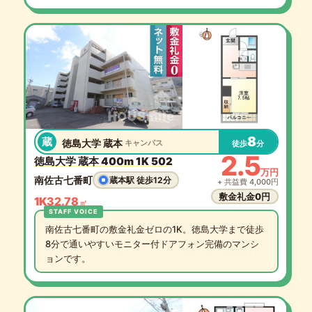
8
蔵
徳島大学 蔵本
キャンパス
徒歩
分
2.5
徳島大学 蔵本 400m 1K 502
万円
南佐古七番町
蔵本駅 徒歩12分
+ 共益費 4,000円
敷金礼金0円
1K
32.78
㎡
南佐古七番町の敷金礼金ゼロの1K。徳島大学まで徒歩
8分で通いやすいモニター付ドアフォン完備のマンシ
ョンです。