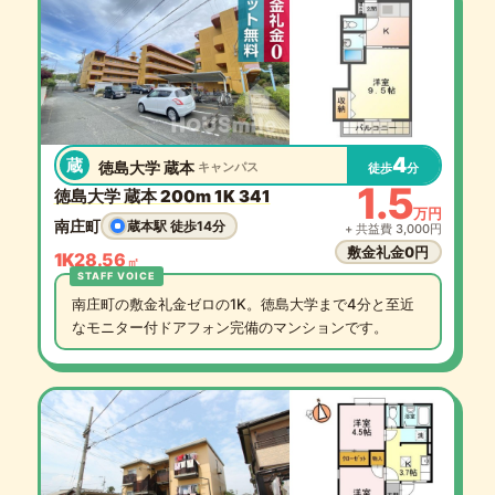
4
蔵
徳島大学 蔵本
キャンパス
徒歩
分
1.5
徳島大学 蔵本 200m 1K 341
万円
南庄町
蔵本駅 徒歩14分
+ 共益費 3,000円
敷金礼金0円
1K
28.56
㎡
南庄町の敷金礼金ゼロの1K。徳島大学まで4分と至近
なモニター付ドアフォン完備のマンションです。