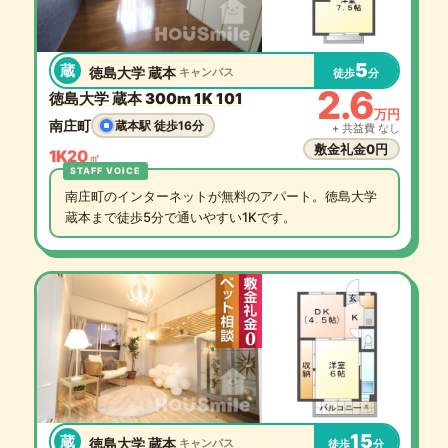
5
蔵
徳島大学 蔵本
キャンパス
徒歩
分
2.6
徳島大学 蔵本 300m 1K 101
万円
南庄町
蔵本駅 徒歩16分
+ 共益費 なし
敷金礼金0円
1K
20
㎡
南庄町のインターネットが無料のアパート。徳島大学
蔵本まで徒歩5分で通いやすい1Kです。
15
蔵
徳島大学 蔵本
キャンパス
徒歩
分