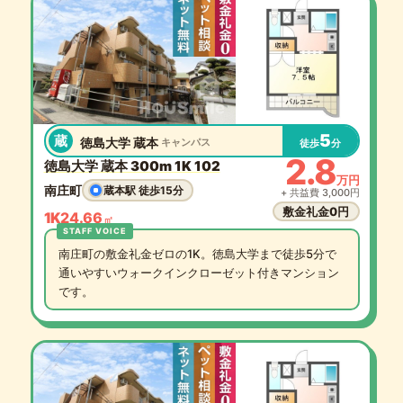
5
蔵
徳島大学 蔵本
キャンパス
徒歩
分
2.8
徳島大学 蔵本 300m 1K 102
万円
南庄町
蔵本駅 徒歩15分
+ 共益費 3,000円
敷金礼金0円
1K
24.66
㎡
南庄町の敷金礼金ゼロの1K。徳島大学まで徒歩5分で
通いやすいウォークインクローゼット付きマンション
です。