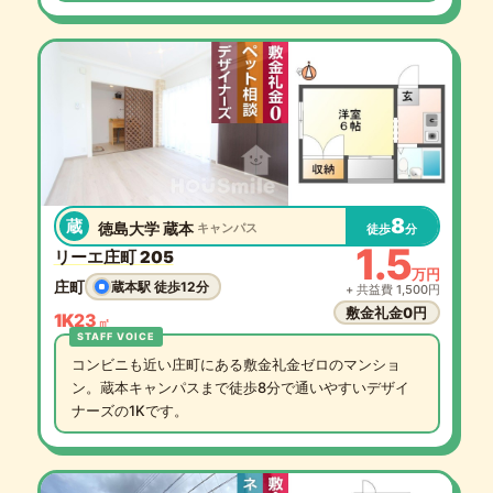
8
蔵
徳島大学 蔵本
キャンパス
徒歩
分
1.5
リーエ庄町 205
万円
庄町
蔵本駅 徒歩12分
+ 共益費 1,500円
敷金礼金0円
1K
23
㎡
コンビニも近い庄町にある敷金礼金ゼロのマンショ
ン。蔵本キャンパスまで徒歩8分で通いやすいデザイ
ナーズの1Kです。