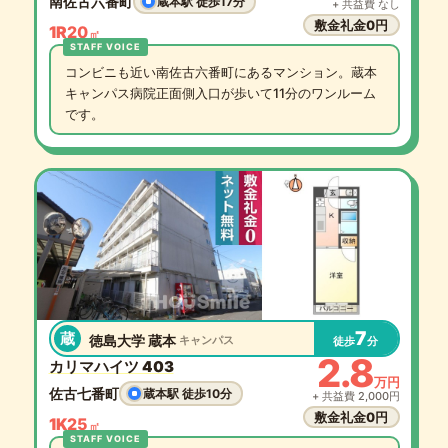
南佐古六番町
蔵本駅 徒歩17分
+ 共益費 なし
敷金礼金0円
1R
20
㎡
コンビニも近い南佐古六番町にあるマンション。蔵本
キャンパス病院正面側入口が歩いて11分のワンルーム
です。
7
蔵
徳島大学 蔵本
キャンパス
徒歩
分
2.8
カリマハイツ 403
万円
佐古七番町
蔵本駅 徒歩10分
+ 共益費 2,000円
敷金礼金0円
1K
25
㎡