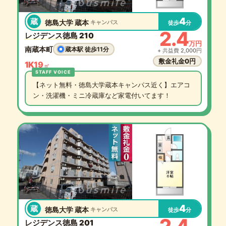
4
蔵
徳島大学 蔵本
キャンパス
徒歩
分
2.4
レジデンス徳島 210
万円
南蔵本町
蔵本駅 徒歩11分
+ 共益費 2,000円
敷金礼金0円
1K
19
㎡
【ネット無料・徳島大学蔵本キャンパス近く】エアコ
ン・洗濯機・ミニ冷蔵庫など家電付いてます！
4
蔵
徳島大学 蔵本
キャンパス
徒歩
分
レジデンス徳島 201