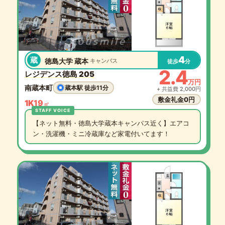
4
蔵
徳島大学 蔵本
キャンパス
徒歩
分
2.4
レジデンス徳島 205
万円
南蔵本町
蔵本駅 徒歩11分
+ 共益費 2,000円
敷金礼金0円
1K
19
㎡
【ネット無料・徳島大学蔵本キャンパス近く】エアコ
ン・洗濯機・ミニ冷蔵庫など家電付いてます！