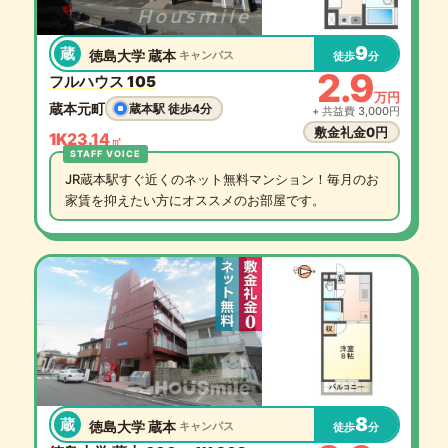
9
蔵
徳島大学 蔵本
キャンパス
徒歩
分
2.9
フルハウス 105
万円
蔵本元町
蔵本駅 徒歩4分
+ 共益費 3,000円
敷金礼金0円
1K
23.14
㎡
JR蔵本駅すぐ近くのネット無料マンション！毎月のお
家賃を抑えたい方にオススメのお部屋です。
8
蔵
徳島大学 蔵本
キャンパス
徒歩
分