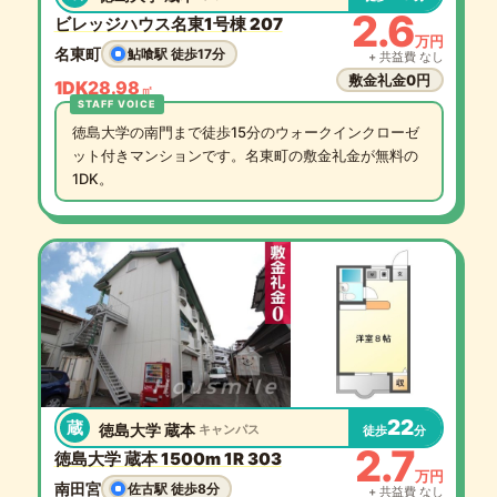
2.6
ビレッジハウス名東1号棟 207
万円
名東町
鮎喰駅 徒歩17分
+ 共益費 なし
敷金礼金0円
1DK
28.98
㎡
徳島大学の南門まで徒歩15分のウォークインクローゼ
ット付きマンションです。名東町の敷金礼金が無料の
1DK。
22
蔵
徳島大学 蔵本
キャンパス
徒歩
分
2.7
徳島大学 蔵本 1500m 1R 303
万円
南田宮
佐古駅 徒歩8分
+ 共益費 なし