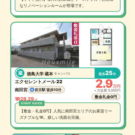
なリノベーションルームが登場です。
25
蔵
徳島大学 蔵本
キャンパス
徒歩
分
2.9
エクセレントメール 22
万円
南田宮
佐古駅 徒歩10分
+ 共益費 3,000円
敷金礼金0円
1R
28.29
㎡
【敷金・礼金0円】人気に南田宮エリアのお家賃リー
ズナブルな1K。嬉しい洗面台完備。