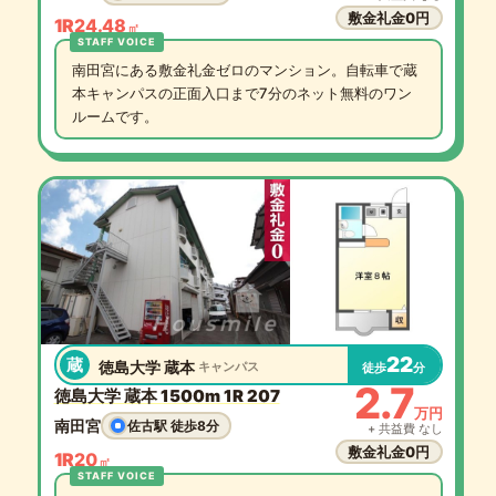
敷金礼金0円
1R
24.48
㎡
南田宮にある敷金礼金ゼロのマンション。自転車で蔵
本キャンパスの正面入口まで7分のネット無料のワン
ルームです。
22
蔵
徳島大学 蔵本
キャンパス
徒歩
分
2.7
徳島大学 蔵本 1500m 1R 207
万円
南田宮
佐古駅 徒歩8分
+ 共益費 なし
敷金礼金0円
1R
20
㎡