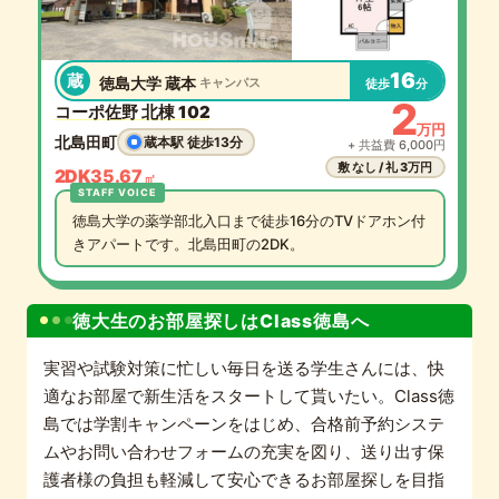
16
蔵
徳島大学 蔵本
キャンパス
徒歩
分
2
コーポ佐野 北棟 102
万円
北島田町
蔵本駅 徒歩13分
+ 共益費 6,000円
敷 なし / 礼 3万円
2DK
35.67
㎡
徳島大学の薬学部北入口まで徒歩16分のTVドアホン付
きアパートです。北島田町の2DK。
徳大生のお部屋探しはClass徳島へ
実習や試験対策に忙しい毎日を送る学生さんには、快
適なお部屋で新生活をスタートして貰いたい。Class徳
島では学割キャンペーンをはじめ、合格前予約システ
ムやお問い合わせフォームの充実を図り、送り出す保
護者様の負担も軽減して安心できるお部屋探しを目指