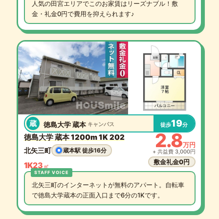
人気の田宮エリアでこのお家賃はリーズナブル！敷
金・礼金0円で費用を抑えられます♪
19
蔵
徳島大学 蔵本
キャンパス
徒歩
分
2.8
徳島大学 蔵本 1200m 1K 202
万円
北矢三町
蔵本駅 徒歩16分
+ 共益費 3,000円
敷金礼金0円
1K
23
㎡
北矢三町のインターネットが無料のアパート。自転車
で徳島大学蔵本の正面入口まで6分の1Kです。