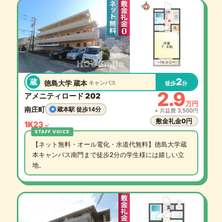
2
蔵
徳島大学 蔵本
キャンパス
徒歩
分
2.9
アメニティロード 202
万円
南庄町
蔵本駅 徒歩14分
+ 共益費 3,500円
敷金礼金0円
1K
23
㎡
【ネット無料・オール電化・水道代無料】徳島大学蔵
本キャンパス南門まで徒歩2分の学生様には嬉しい立
地。