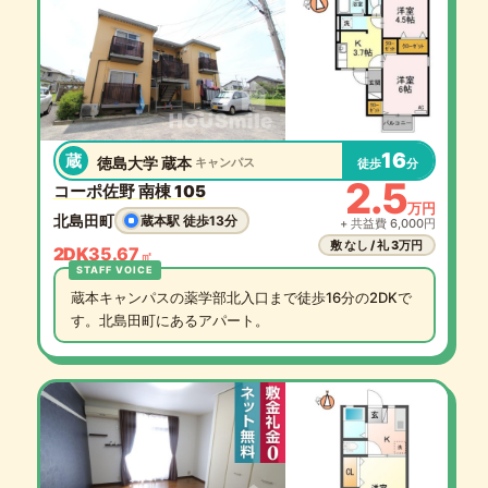
16
蔵
徳島大学 蔵本
キャンパス
徒歩
分
2.5
コーポ佐野 南棟 105
万円
北島田町
蔵本駅 徒歩13分
+ 共益費 6,000円
敷 なし / 礼 3万円
2DK
35.67
㎡
蔵本キャンパスの薬学部北入口まで徒歩16分の2DKで
す。北島田町にあるアパート。