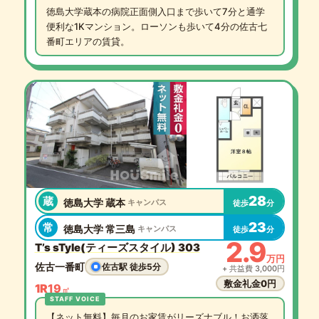
徳島大学蔵本の病院正面側入口まで歩いて7分と通学
便利な1Kマンション。ローソンも歩いて4分の佐古七
番町エリアの賃貸。
28
蔵
徳島大学 蔵本
キャンパス
徒歩
分
23
常
徳島大学 常三島
キャンパス
徒歩
分
2.9
T’s sTyle(ティーズスタイル) 303
万円
佐古一番町
佐古駅 徒歩5分
+ 共益費 3,000円
敷金礼金0円
1R
19
㎡
【ネット無料】毎月のお家賃がリーズナブル！お洒落