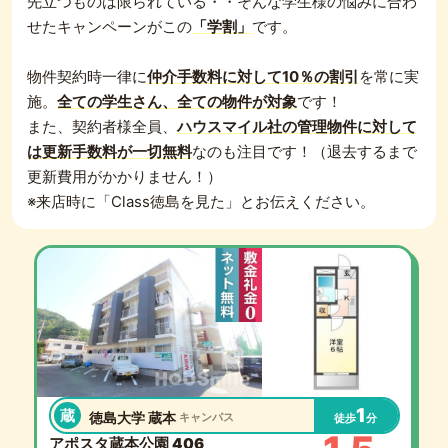
先立つものは限られている・・そんな学生様の悩みに合わ
せたキャンペーンがこの
「学割」
です。
物件契約時一律に
仲介手数料に対して10％の割引
を常に実
施。
全ての学生さん、全ての物件が対象
です！
また、契約者様全員、
ハウスマイル社の管理物件に対して
は更新手数料が一切無料
なのも注目です！（退去するまで
更新費用がかかりません！）
※来店時に「Class徳島を見た」とお伝えください。
1
蔵
徳島大学 蔵本
キャンパス
徒歩
分
アポスタ蔵本公園 406