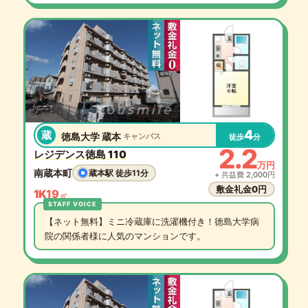
4
蔵
徳島大学 蔵本
キャンパス
徒歩
分
2.2
レジデンス徳島 110
万円
南蔵本町
蔵本駅 徒歩11分
+ 共益費 2,000円
敷金礼金0円
1K
19
㎡
【ネット無料】ミニ冷蔵庫に洗濯機付き！徳島大学病
院の関係者様に人気のマンションです。