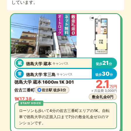
しています。
21
蔵
徳島大学 蔵本
キャンパス
徒歩
分
30
常
徳島大学 常三島
キャンパス
徒歩
分
2.1
徳島大学 蔵本 1600m 1K 301
万円
佐古三番町
佐古駅 徒歩3分
+ 共益費 3,000円
敷金礼金0円
1K
17.38
㎡
ローソンも歩いて4分の佐古三番町エリアの1K。自転
車で徳島大学の正面入口まで7分の敷金礼金ゼロのマ
ンションです。