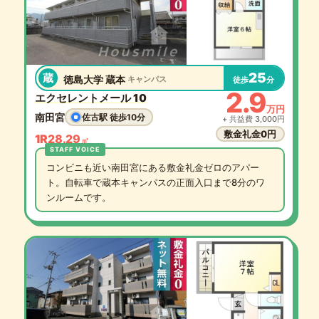
25
蔵
徳島大学 蔵本
キャンパス
徒歩
分
2.9
エクセレントメール 10
万円
南田宮
佐古駅 徒歩10分
+ 共益費 3,000円
敷金礼金0円
1R
28.29
㎡
コンビニも近い南田宮にある敷金礼金ゼロのアパー
ト。自転車で蔵本キャンパスの正面入口まで8分のワ
ンルームです。