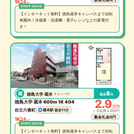
1K
24
㎡
【インターネット無料】徳島蔵本キャンパスまで自転
車圏内！冷蔵庫・洗濯機・電子レンジなどの家電付
き！
8
蔵
徳島大学 蔵本
キャンパス
徒歩
分
2.9
徳島大学 蔵本 600m 1K 404
万円
佐古六番町
蔵本駅 徒歩11分
+ 共益費 2,000円
敷金礼金0円
1K
24
㎡
【インターネット無料】徳島蔵本キャンパスまで自転