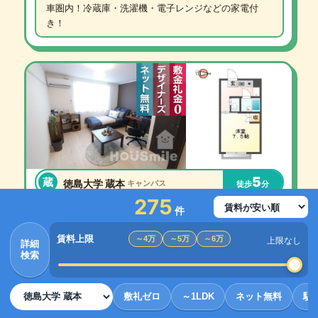
車圏内！冷蔵庫・洗濯機・電子レンジなどの家電付
き！
5
蔵
徳島大学 蔵本
キャンパス
徒歩
分
3
275
徳島大学 蔵本 200m 1K 102
件
万円
庄町
鮎喰駅 徒歩9分
+ 共益費 なし
敷金礼金0円
賃料上限
～4万
～5万
～6万
上限なし
1K
23.3
詳細
㎡
検索
蔵本キャンパスの薬学部北入口まで歩いて5分と通学
便利な1Kです。ファミリーマートも近くにある庄町の
敷礼ゼロ
～1LDK
ネット無料
駅
アパート。