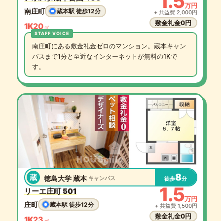
1.5
万円
南庄町
蔵本駅 徒歩12分
+ 共益費 2,000円
敷金礼金0円
1K
20
㎡
南庄町にある敷金礼金ゼロのマンション。蔵本キャン
パスまで1分と至近なインターネットが無料の1Kで
す。
8
蔵
徳島大学 蔵本
キャンパス
徒歩
分
1.5
リーエ庄町 501
万円
庄町
蔵本駅 徒歩12分
+ 共益費 1,500円
敷金礼金0円
1K
23
㎡