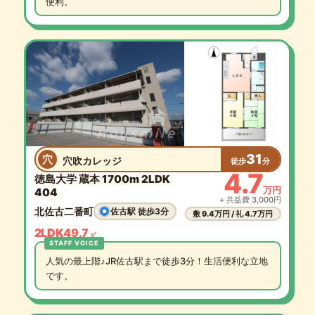
便利。
31
穴
穴吹カレッジ
徒歩
分
4.7
徳島大学 蔵本 1700m 2LDK
万円
404
+ 共益費 3,000円
北佐古二番町
佐古駅 徒歩3分
敷 9.4万円 / 礼 4.7万円
2LDK
49.7
㎡
人気の最上階♪JR佐古駅まで徒歩3分！生活便利な立地
です。