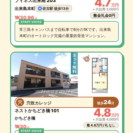
4.7
フィネス出来島 203
万円
出来島本町
佐古駅 徒歩13分
+ 共益費 3,000円
敷金礼金0円
1K
30.96
㎡
常三島キャンパスまで自転車で6分の1Kです。出来島
本町のオートロック完備の重量鉄骨造マンション。
24
穴
穴吹カレッジ
徒歩
分
4.8
ネストかちどき橋 101
万円
かちどき橋
+ 共益費 4,000円
敷 4.8万円 / 礼 なし
1K
30
㎡