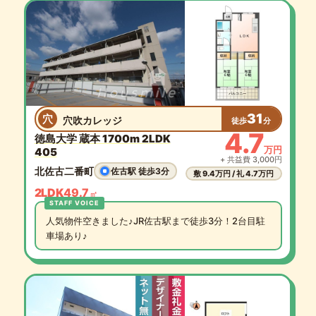
31
穴
穴吹カレッジ
徒歩
分
4.7
徳島大学 蔵本 1700m 2LDK
万円
405
+ 共益費 3,000円
北佐古二番町
佐古駅 徒歩3分
敷 9.4万円 / 礼 4.7万円
2LDK
49.7
㎡
人気物件空きました♪JR佐古駅まで徒歩3分！2台目駐
車場あり♪