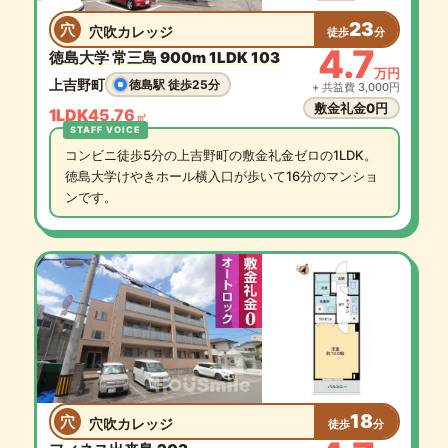
23
穴
穴吹カレッジ
徒歩
分
4.7
徳島大学 常三島 900m 1LDK 103
万円
上吉野町
徳島駅 徒歩25分
+ 共益費 3,000円
敷金礼金0円
1LDK
45.76
㎡
コンビニ徒歩5分の上吉野町の敷金礼金ゼロの1LDK。
徳島大学けやきホール横入口が歩いて16分のマンショ
ンです。
18
穴
穴吹カレッジ
徒歩
分