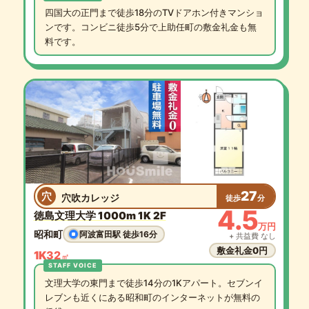
四国大の正門まで徒歩18分のTVドアホン付きマンショ
ンです。コンビニ徒歩5分で上助任町の敷金礼金も無
料です。
27
穴
穴吹カレッジ
徒歩
分
4.5
徳島文理大学 1000m 1K 2F
万円
昭和町
阿波富田駅 徒歩16分
+ 共益費 なし
敷金礼金0円
1K
32
㎡
文理大学の東門まで徒歩14分の1Kアパート。セブンイ
レブンも近くにある昭和町のインターネットが無料の