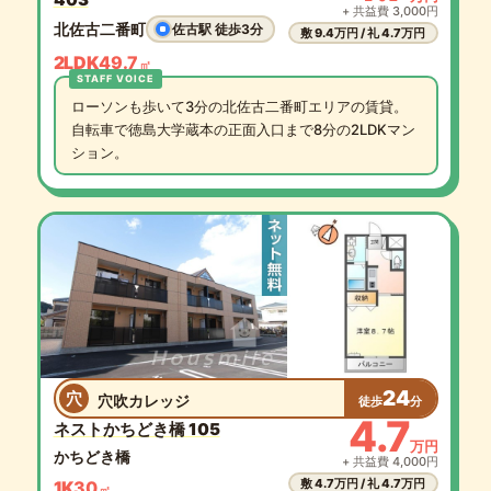
+ 共益費 3,000円
北佐古二番町
佐古駅 徒歩3分
敷 9.4万円 / 礼 4.7万円
2LDK
49.7
㎡
ローソンも歩いて3分の北佐古二番町エリアの賃貸。
自転車で徳島大学蔵本の正面入口まで8分の2LDKマン
ション。
24
穴
穴吹カレッジ
徒歩
分
4.7
ネストかちどき橋 105
万円
かちどき橋
+ 共益費 4,000円
敷 4.7万円 / 礼 4.7万円
1K
30
㎡