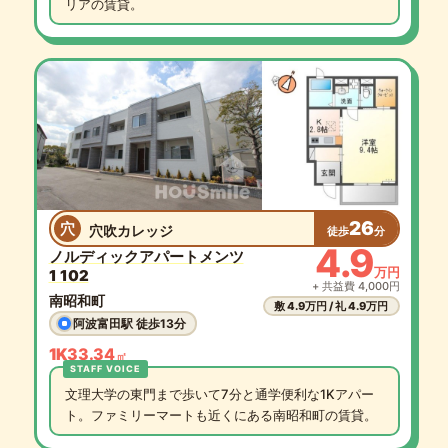
リアの賃貸。
26
穴
穴吹カレッジ
徒歩
分
4.9
ノルディックアパートメンツ
万円
1 102
+ 共益費 4,000円
南昭和町
敷 4.9万円 / 礼 4.9万円
阿波富田駅 徒歩13分
1K
33.34
㎡
文理大学の東門まで歩いて7分と通学便利な1Kアパー
ト。ファミリーマートも近くにある南昭和町の賃貸。