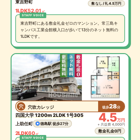
東吉野町
敷 なし / 礼 4.5万円
1LDK
52.01
㎡
東吉野町にある敷金礼金ゼロのマンション。常三島キ
ャンパス工業会館横入口が歩いて13分のネット無料の
1LDKです。
28
穴
穴吹カレッジ
徒歩
分
4.5
四国大学 1200m 2LDK 1号305
万円
上助任町
徳島駅 徒歩27分
+ 共益費 4,000円
敷金礼金0円
2LDK
60
㎡