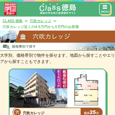
来店予約
お問い合わせ
MENU
CLASS 徳島
穴吹カレッジ
穴吹カレッジ近くの4.5万円から5万円のお部屋
大学別、価格帯別で物件を探せます。地図から探すことやエリ
アから探すこともできます。
25
穴
穴吹カレッジ
徒歩
分