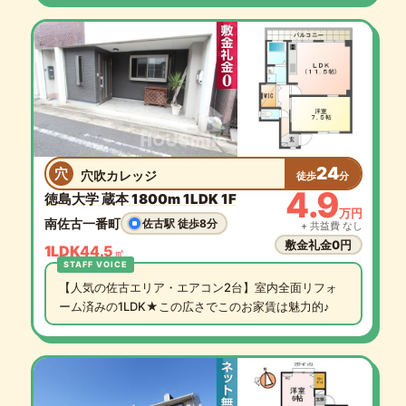
24
穴
穴吹カレッジ
徒歩
分
4.9
徳島大学 蔵本 1800m 1LDK 1F
万円
南佐古一番町
佐古駅 徒歩8分
+ 共益費 なし
敷金礼金0円
1LDK
44.5
㎡
【人気の佐古エリア・エアコン2台】室内全面リフォ
ーム済みの1LDK★この広さでこのお家賃は魅力的♪