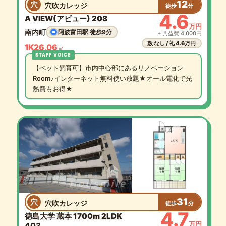
12
穴
穴吹カレッジ
徒歩
分
4.6
A VIEW(アビュー) 208
万円
南内町
阿波富田駅 徒歩9分
+ 共益費 4,000円
敷 なし / 礼 4.6万円
1K
26.06
㎡
【ペット飼育可】市内中心部にあるリノベーション
Room♪インターネット無料使い放題★オール電化で光
熱費もお得★
31
穴
穴吹カレッジ
徒歩
分
4.7
徳島大学 蔵本 1700m 2LDK
万円
403