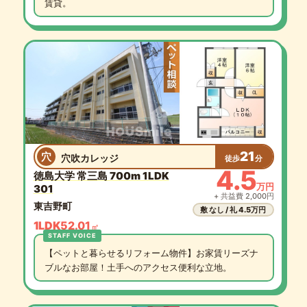
賃貸。
21
穴
穴吹カレッジ
徒歩
分
4.5
徳島大学 常三島 700m 1LDK
万円
301
+ 共益費 2,000円
東吉野町
敷 なし / 礼 4.5万円
1LDK
52.01
㎡
【ペットと暮らせるリフォーム物件】お家賃リーズナ
ブルなお部屋！土手へのアクセス便利な立地。