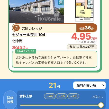
36
穴
穴吹カレッジ
徒歩
分
4.95
セジュール笹川 104
万円
北沖洲
+ 共益費 4,000円
敷 なし / 礼 4.95万円
2K
40.2
㎡
北沖洲にある独立洗面台付きアパート。自転車で常三
島キャンパスの工業会館横入口まで9分の2Kです。
21
件
賃料上限
～4万
～5万
～6万
上限なし
詳細
検索