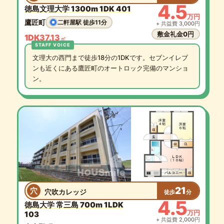
4.5
徳島文理大学 1300m 1DK 401
万円
鷹匠町
二軒屋駅 徒歩11分
+ 共益費 3,000円
敷金礼金0円
1DK
37.13
㎡
文理大の西門まで徒歩18分の1DKです。セブンイレブ
ンも近くにある鷹匠町のオートロック完備のマンショ
ン。
21
穴
穴吹カレッジ
徒歩
分
4.5
徳島大学 常三島 700m 1LDK
万円
103
+ 共益費 2,000円