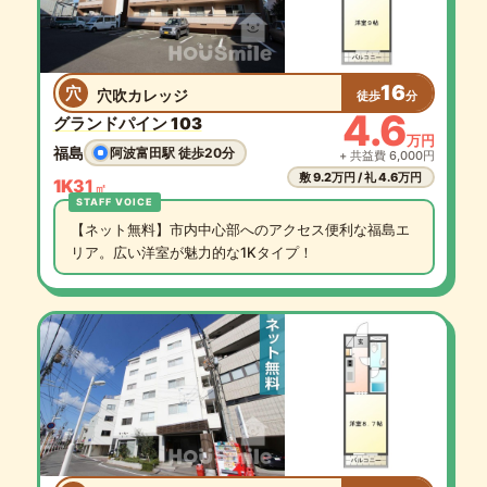
16
穴
穴吹カレッジ
徒歩
分
4.6
グランドパイン 103
万円
福島
阿波富田駅 徒歩20分
+ 共益費 6,000円
敷 9.2万円 / 礼 4.6万円
1K
31
㎡
【ネット無料】市内中心部へのアクセス便利な福島エ
リア。広い洋室が魅力的な1Kタイプ！