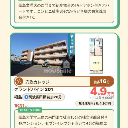
徳島文理大の西門まで徒歩10分のTVドアホン付きアパ
ートです。コンビニ徒歩3分のかちどき橋の独立洗面
台付き1K。
16
穴
穴吹カレッジ
徒歩
分
4.9
グランドパイン 201
万円
福島
阿波富田駅 徒歩20分
+ 共益費 6,000円
敷 9.8万円 / 礼 4.9万円
1K
31
㎡
徳島大学常三島の南門まで徒歩15分の独立洗面台付き
1Kマンション。セブンイレブンも歩いて4分の福島エ