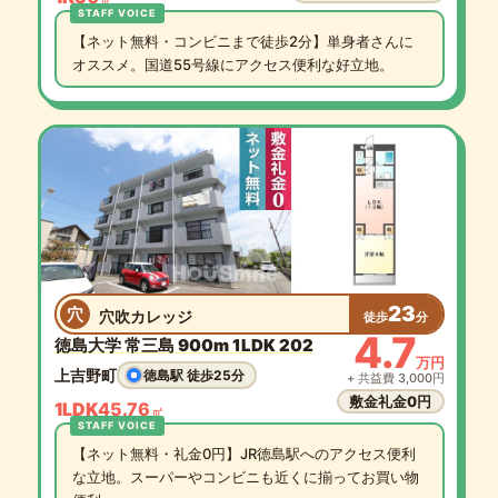
【ネット無料・コンビニまで徒歩2分】単身者さんに
オススメ。国道55号線にアクセス便利な好立地。
23
穴
穴吹カレッジ
徒歩
分
4.7
徳島大学 常三島 900m 1LDK 202
万円
上吉野町
徳島駅 徒歩25分
+ 共益費 3,000円
敷金礼金0円
1LDK
45.76
㎡
【ネット無料・礼金0円】JR徳島駅へのアクセス便利
な立地。スーパーやコンビニも近くに揃ってお買い物