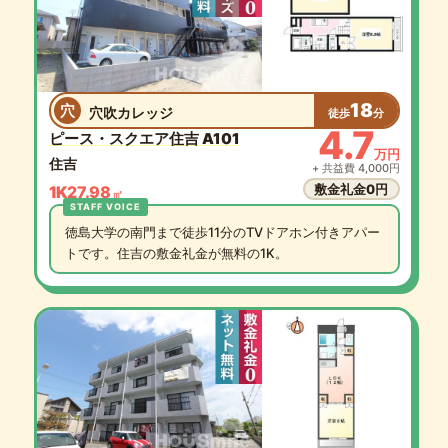
18
穴
穴吹カレッジ
徒歩
分
4.7
ピース・スクエア住吉 A101
万円
住吉
+ 共益費 4,000円
敷金礼金0円
1K
27.98
㎡
徳島大学の南門まで徒歩11分のTVドアホン付きアパー
トです。住吉の敷金礼金が無料の1K。