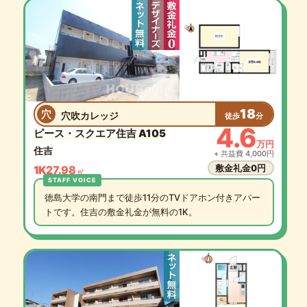
18
穴
穴吹カレッジ
徒歩
分
4.6
ピース・スクエア住吉 A105
万円
住吉
+ 共益費 4,000円
敷金礼金0円
1K
27.98
㎡
徳島大学の南門まで徒歩11分のTVドアホン付きアパー
トです。住吉の敷金礼金が無料の1K。