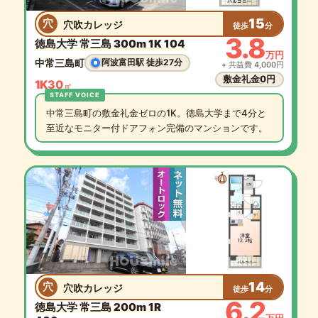
15
穴
穴吹カレッジ
徒歩
分
3.8
徳島大学 常三島 300m 1K 104
万円
中常三島町
阿波富田駅 徒歩27分
+ 共益費 4,000円
敷金礼金0円
1K
30
㎡
中常三島町の敷金礼金ゼロの1K。徳島大学まで4分と
至近なモニター付ドアフォン完備のマンションです。
14
穴
穴吹カレッジ
徒歩
分
6.2
徳島大学 常三島 200m 1R
万円