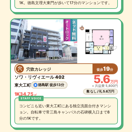
1K。徳島文理大東門が歩いて17分のマンションです。
19
穴
穴吹カレッジ
徒歩
分
5.6
ソワ・リヴィエール 402
万円
東大工町
徳島駅 徒歩13分
+ 共益費 5,800円
敷 なし / 礼 5.6万円
1K
34.75
㎡
コンビニも近い東大工町にある独立洗面台付きマンシ
ョン。自転車で常三島キャンパスの石碑横入口まで8
分の1Kです。