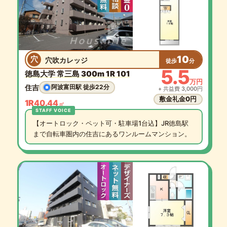
10
穴
穴吹カレッジ
徒歩
分
5.5
徳島大学 常三島 300m 1R 101
万円
住吉
阿波富田駅 徒歩22分
+ 共益費 3,000円
敷金礼金0円
1R
40.44
㎡
【オートロック・ペット可・駐車場1台込】JR徳島駅
まで自転車圏内の住吉にあるワンルームマンション。