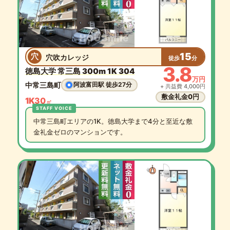
15
穴
穴吹カレッジ
徒歩
分
3.8
徳島大学 常三島 300m 1K 304
万円
中常三島町
阿波富田駅 徒歩27分
+ 共益費 4,000円
敷金礼金0円
1K
30
㎡
中常三島町エリアの1K。徳島大学まで4分と至近な敷
金礼金ゼロのマンションです。