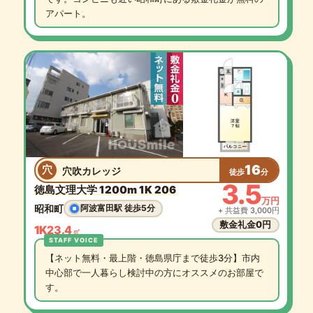
アパート。
16
穴
穴吹カレッジ
徒歩
分
3.5
徳島文理大学 1200m 1K 206
万円
昭和町
阿波富田駅 徒歩5分
+ 共益費 3,000円
敷金礼金0円
1K
23.4
㎡
【ネット無料・最上階・徳島県庁まで徒歩3分】市内
中心部で一人暮らし検討中の方にオススメのお部屋で
す。