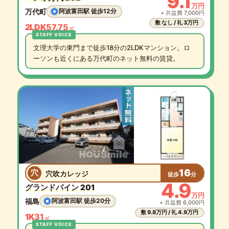
9.1
万円
万代町
阿波富田駅 徒歩12分
+ 共益費 7,000円
敷 なし / 礼 3万円
2LDK
57.75
㎡
文理大学の東門まで徒歩18分の2LDKマンション。ロ
ーソンも近くにある万代町のネット無料の賃貸。
16
穴
穴吹カレッジ
徒歩
分
4.9
グランドパイン 201
万円
福島
阿波富田駅 徒歩20分
+ 共益費 6,000円
敷 9.8万円 / 礼 4.9万円
1K
31
㎡