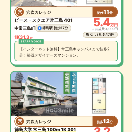
11
穴
穴吹カレッジ
徒歩
分
5.4
ピース・スクエア常三島 401
万円
中常三島町
徳島駅 徒歩17分
+ 共益費 4,000円
敷 なし / 礼 5.4万円
1K
31.3
㎡
【インターネット無料】常三島キャンパスまで徒歩2
分！築浅デザイナーズマンション。
12
穴
穴吹カレッジ
徒歩
分
3.2
徳島大学 常三島 100m 1K 301