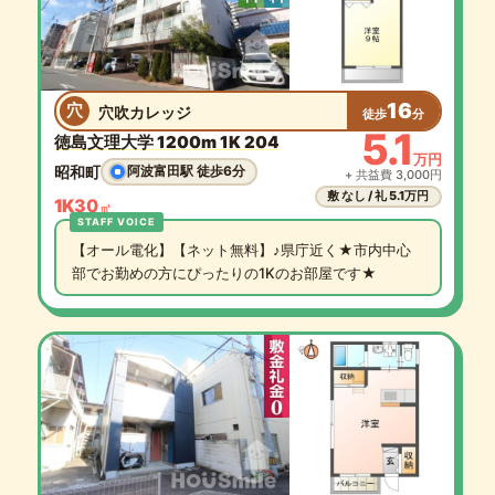
16
穴
穴吹カレッジ
徒歩
分
5.1
徳島文理大学 1200m 1K 204
万円
昭和町
阿波富田駅 徒歩6分
+ 共益費 3,000円
敷 なし / 礼 5.1万円
1K
30
㎡
【オール電化】【ネット無料】♪県庁近く★市内中心
部でお勤めの方にぴったりの1Kのお部屋です★