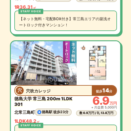
1R
36.31
㎡
【ネット無料・宅配BOX付き】常三島エリアの築浅オ
ートロック付きマンション！
14
穴
穴吹カレッジ
徒歩
分
6.9
徳島大学 常三島 200m 1LDK
万円
301
+ 共益費 5,000円
北常三島町
徳島駅 徒歩23分
敷 6.9万円 / 礼 13.8万円
1LDK
48.2
㎡