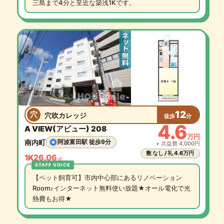
三島まで4分と至近な築浅1Kです。
12
穴
穴吹カレッジ
徒歩
分
4.6
A VIEW(アビュー) 208
万円
南内町
阿波富田駅 徒歩9分
+ 共益費 4,000円
敷 なし / 礼 4.6万円
1K
26.06
㎡
【ペット飼育可】市内中心部にあるリノベーション
Room♪インターネット無料使い放題★オール電化で光
熱費もお得★