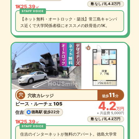
敷 なし / 礼 4.3万円
1K
25.39
㎡
【ネット無料・オートロック・築浅】常三島キャンパ
ス近くで大学関係者様にオススメの鉄骨造の1K。
11
穴
穴吹カレッジ
徒歩
分
4.2
ピース・ルーチェ 105
万円
住吉
徳島駅 徒歩22分
+ 共益費 5,000円
敷 なし / 礼 4.2万円
1K
25.39
㎡
住吉のインターネットが無料のアパート。徳島大学常