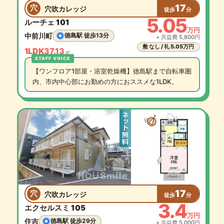
17
穴
穴吹カレッジ
徒歩
分
5.05
ルーチェ 101
万円
中前川町
徳島駅 徒歩13分
+ 共益費 5,800円
敷 なし / 礼 5.05万円
1LDK
37.13
㎡
【ワンフロア1部屋・浴室乾燥機】徳島駅まで自転車圏
内、市内中心部にお勤めの方におススメな1LDK。
17
穴
穴吹カレッジ
徒歩
分
3.4
エクセルスミ 105
万円
住吉
徳島駅 徒歩29分
+ 共益費 5,000円