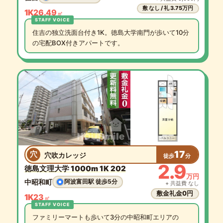
敷 なし / 礼 3.75万円
1K
26.49
㎡
住吉の独立洗面台付き1K。徳島大学南門が歩いて10分
の宅配BOX付きアパートです。
17
穴
穴吹カレッジ
徒歩
分
2.9
徳島文理大学 1000m 1K 202
万円
中昭和町
阿波富田駅 徒歩5分
+ 共益費 なし
敷金礼金0円
1K
23
㎡
ファミリーマートも歩いて3分の中昭和町エリアの