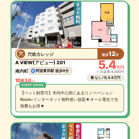
12
穴
穴吹カレッジ
徒歩
分
5.4
A VIEW(アビュー) 201
万円
南内町
阿波富田駅 徒歩9分
+ 共益費 4,000円
敷 なし / 礼 5.4万円
1DK
30
㎡
【ペット飼育可】市内中心部にあるリノベーション
Room♪インターネット無料使い放題★オール電化で光
熱費もお得★