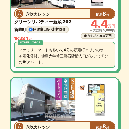
8
穴
穴吹カレッジ
徒歩
分
4.4
グリーンリバティー新蔵 202
万円
新蔵町
阿波富田駅 徒歩15分
+ 共益費 5,000円
敷 なし / 礼 4.4万円
1K
28.1
㎡
ファミリーマートも歩いて4分の新蔵町エリアのオー
ル電化賃貸。徳島大学常三島石碑横入口が歩いて11分
の1Kアパート。
8
穴
穴吹カレッジ
徒歩
分