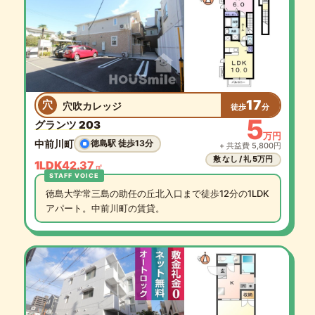
17
穴
穴吹カレッジ
徒歩
分
5
グランツ 203
万円
中前川町
徳島駅 徒歩13分
+ 共益費 5,800円
敷 なし / 礼 5万円
1LDK
42.37
㎡
徳島大学常三島の助任の丘北入口まで徒歩12分の1LDK
アパート。中前川町の賃貸。