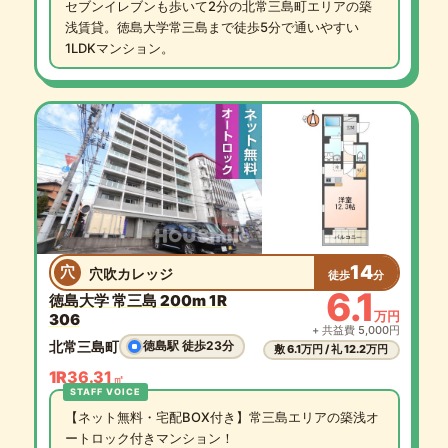
セブンイレブンも歩いて2分の北常三島町エリアの築
浅賃貸。徳島大学常三島まで徒歩5分で通いやすい
1LDKマンション。
14
穴
穴吹カレッジ
徒歩
分
6.1
徳島大学 常三島 200m 1R
万円
306
+ 共益費 5,000円
北常三島町
徳島駅 徒歩23分
敷 6.1万円 / 礼 12.2万円
1R
36.31
㎡
【ネット無料・宅配BOX付き】常三島エリアの築浅オ
ートロック付きマンション！