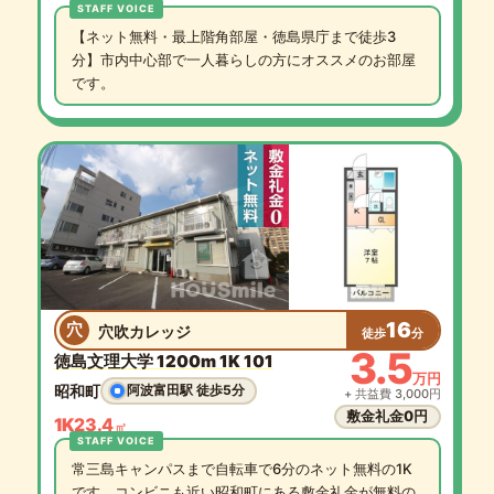
【ネット無料・最上階角部屋・徳島県庁まで徒歩3
分】市内中心部で一人暮らしの方にオススメのお部屋
です。
16
穴
穴吹カレッジ
徒歩
分
3.5
徳島文理大学 1200m 1K 101
万円
昭和町
阿波富田駅 徒歩5分
+ 共益費 3,000円
敷金礼金0円
1K
23.4
㎡
常三島キャンパスまで自転車で6分のネット無料の1K
です。コンビニも近い昭和町にある敷金礼金が無料の