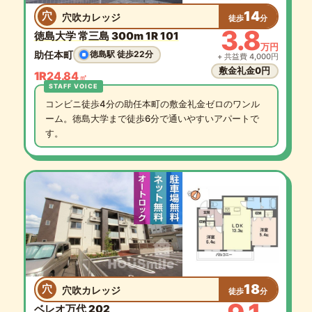
14
穴
穴吹カレッジ
徒歩
分
3.8
徳島大学 常三島 300m 1R 101
万円
助任本町
徳島駅 徒歩22分
+ 共益費 4,000円
敷金礼金0円
1R
24.84
㎡
コンビニ徒歩4分の助任本町の敷金礼金ゼロのワンル
ーム。徳島大学まで徒歩6分で通いやすいアパートで
す。
18
穴
穴吹カレッジ
徒歩
分
ベレオ万代 202