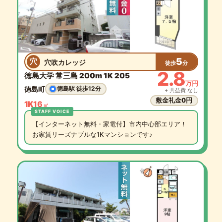
5
穴
穴吹カレッジ
徒歩
分
2.8
徳島大学 常三島 200m 1K 205
万円
徳島町
徳島駅 徒歩12分
+ 共益費 なし
敷金礼金0円
1K
16
㎡
【インターネット無料・家電付】市内中心部エリア！
お家賃リーズナブルな1Kマンションです♪