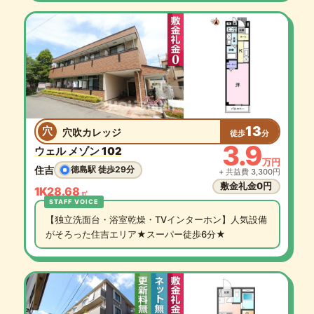
13
穴
穴吹カレッジ
徒歩
分
3.9
ウェル メゾン 102
万円
住吉
徳島駅 徒歩29分
+ 共益費 3,300円
敷金礼金0円
1K
28.68
㎡
【独立洗面台・浴室乾燥・TVインターホン】人気設備
がそろった住吉エリア★スーパー徒歩6分★