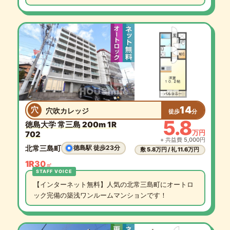
14
穴
穴吹カレッジ
徒歩
分
5.8
徳島大学 常三島 200m 1R
万円
702
+ 共益費 5,000円
北常三島町
徳島駅 徒歩23分
敷 5.8万円 / 礼 11.6万円
1R
30
㎡
【インターネット無料】人気の北常三島町にオートロ
ック完備の築浅ワンルームマンションです！