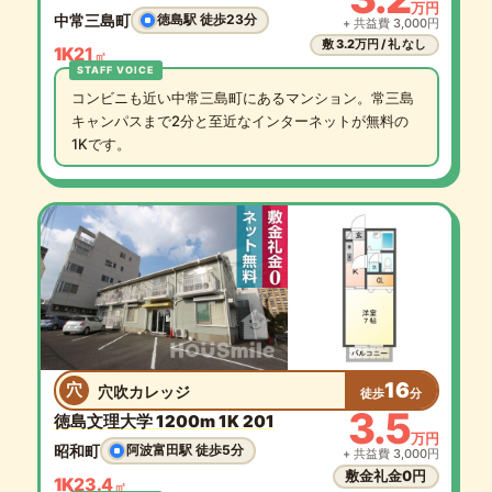
万円
中常三島町
徳島駅 徒歩23分
+ 共益費 3,000円
敷 3.2万円 / 礼 なし
1K
21
㎡
コンビニも近い中常三島町にあるマンション。常三島
キャンパスまで2分と至近なインターネットが無料の
1Kです。
16
穴
穴吹カレッジ
徒歩
分
3.5
徳島文理大学 1200m 1K 201
万円
昭和町
阿波富田駅 徒歩5分
+ 共益費 3,000円
敷金礼金0円
1K
23.4
㎡