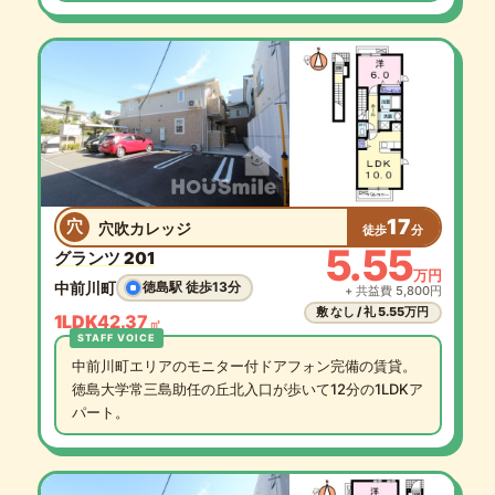
17
穴
穴吹カレッジ
徒歩
分
5.55
グランツ 201
万円
中前川町
徳島駅 徒歩13分
+ 共益費 5,800円
敷 なし / 礼 5.55万円
1LDK
42.37
㎡
中前川町エリアのモニター付ドアフォン完備の賃貸。
徳島大学常三島助任の丘北入口が歩いて12分の1LDKア
パート。