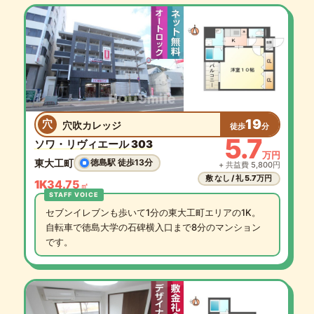
19
穴
穴吹カレッジ
徒歩
分
5.7
ソワ・リヴィエール 303
万円
東大工町
徳島駅 徒歩13分
+ 共益費 5,800円
敷 なし / 礼 5.7万円
1K
34.75
㎡
セブンイレブンも歩いて1分の東大工町エリアの1K。
自転車で徳島大学の石碑横入口まで8分のマンション
です。