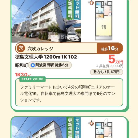
16
穴
穴吹カレッジ
徒歩
分
5
徳島文理大学 1200m 1K 102
万円
昭和町
阿波富田駅 徒歩6分
+ 共益費 3,000円
敷 なし / 礼 5万円
1K
30
㎡
ファミリーマートも歩いて4分の昭和町エリアのオー
ル電化1K。自転車で徳島文理大の東門まで6分のマン
ションです。