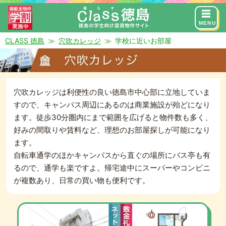
来店予約
お問い合わせ
MENU
CLASS 徳島
穴吹カレッジ
学校に近いお部屋
NEAR THE SCHOOL
穴吹カレッジに近いお部屋
穴吹カレッジは利便性の良い徳島市中心部に立地していま
すので、キャンパス周辺にあるのは商業施設が殆どになり
ます。徒歩30分圏内にまで範囲を広げると物件数も多く、
好みの間取りや賃料など、理想のお部屋探しが可能になり
ます。
自転車通学のほかキャンパスから直ぐの場所にバス亭も有
るので、通学も楽ですよ。帰宅途中にスーパーやコンビニ
が複数あり、日常の買い物も便利です。