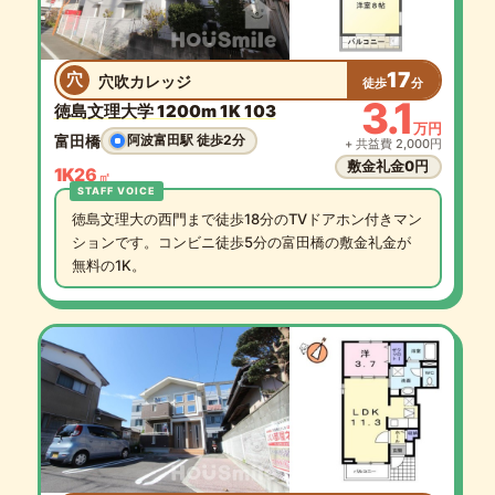
17
穴
穴吹カレッジ
徒歩
分
3.1
徳島文理大学 1200m 1K 103
万円
富田橋
阿波富田駅 徒歩2分
+ 共益費 2,000円
敷金礼金0円
1K
26
㎡
徳島文理大の西門まで徒歩18分のTVドアホン付きマン
ションです。コンビニ徒歩5分の富田橋の敷金礼金が
無料の1K。