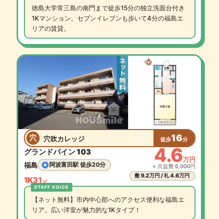
徳島大学常三島の南門まで徒歩15分の独立洗面台付き
1Kマンション。セブンイレブンも歩いて4分の福島エ
リアの賃貸。
16
穴
穴吹カレッジ
徒歩
分
4.6
グランドパイン 103
万円
福島
阿波富田駅 徒歩20分
+ 共益費 6,000円
敷 9.2万円 / 礼 4.6万円
1K
31
㎡
【ネット無料】市内中心部へのアクセス便利な福島エ
リア。広い洋室が魅力的な1Kタイプ！