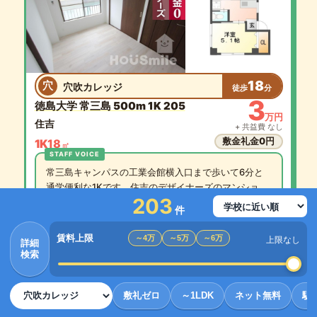
18
穴
穴吹カレッジ
徒歩
分
3
徳島大学 常三島 500m 1K 205
万円
住吉
+ 共益費 なし
敷金礼金0円
1K
18
㎡
常三島キャンパスの工業会館横入口まで歩いて6分と
通学便利な1Kです。住吉のデザイナーズのマンショ
203
ン。
件
賃料上限
～4万
～5万
～6万
上限なし
詳細
検索
敷礼ゼロ
～1LDK
ネット無料
駅