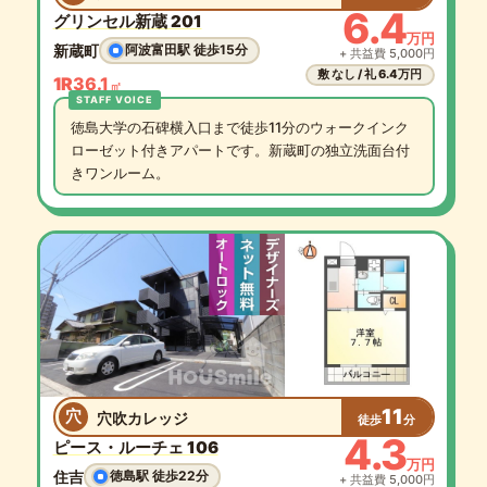
6.4
グリンセル新蔵 201
万円
新蔵町
阿波富田駅 徒歩15分
+ 共益費 5,000円
敷 なし / 礼 6.4万円
1R
36.1
㎡
徳島大学の石碑横入口まで徒歩11分のウォークインク
ローゼット付きアパートです。新蔵町の独立洗面台付
きワンルーム。
11
穴
穴吹カレッジ
徒歩
分
4.3
ピース・ルーチェ 106
万円
住吉
徳島駅 徒歩22分
+ 共益費 5,000円