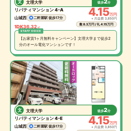
2
文
文理大学
徒歩
分
4.15
リバティマンション 4-A
万円
山城西
二軒屋駅 徒歩17分
+ 共益費 3,850円
敷 8.3万円 / 礼 4.15万円
1DK
36.32
㎡
【お家賃1ヶ月無料キャンペーン】文理大学まで徒歩2
分のオール電化マンションです！
2
文
文理大学
徒歩
分
4.15
リバティマンション 4-E
万円
山城西
二軒屋駅 徒歩17分
+ 共益費 3,850円