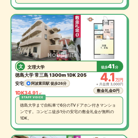
41
文
文理大学
徒歩
分
4.1
徳島大学 常三島 1300m 1DK 205
万円
安宅
阿波富田駅 徒歩26分
+ 共益費 3,000円
敷金礼金0円
1DK
34.91
㎡
徳島大学まで自転車で6分のTVドアホン付きマンショ
ンです。コンビニ徒歩1分の安宅の敷金礼金が無料の
1DK。