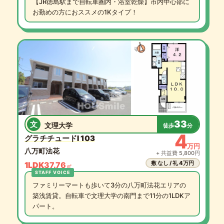
【JR徳島駅まで自転車圏内・浴室乾燥】市内中心部に
お勤めの方におススメの1Kタイプ！
33
文
文理大学
徒歩
分
4
グラチチュードI 103
万円
八万町法花
+ 共益費 5,800円
敷 なし / 礼 4万円
1LDK
37.76
㎡
ファミリーマートも歩いて3分の八万町法花エリアの
築浅賃貸。自転車で文理大学の南門まで11分の1LDKア
パート。