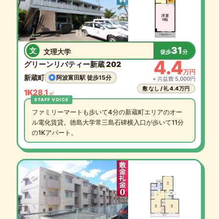
31
文
文理大学
徒歩
分
4.4
グリーンリバティー新蔵 202
万円
新蔵町
阿波富田駅 徒歩15分
+ 共益費 5,000円
敷 なし / 礼 4.4万円
1K
28.1
㎡
ファミリーマートも歩いて4分の新蔵町エリアのオー
ル電化賃貸。徳島大学常三島石碑横入口が歩いて11分
の1Kアパート。