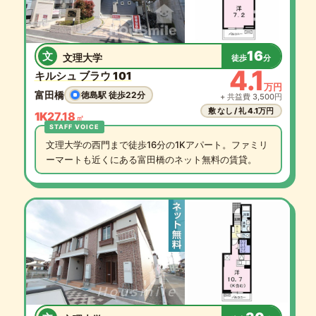
16
文
文理大学
徒歩
分
4.1
キルシュ ブラウ 101
万円
富田橋
徳島駅 徒歩22分
+ 共益費 3,500円
敷 なし / 礼 4.1万円
1K
27.18
㎡
文理大学の西門まで徒歩16分の1Kアパート。ファミリ
ーマートも近くにある富田橋のネット無料の賃貸。