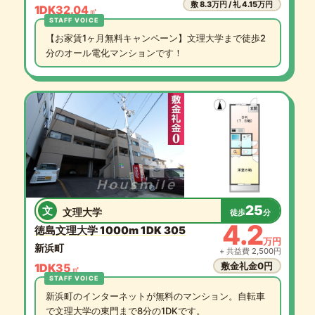
敷 8.3万円 / 礼 4.15万円
1DK
32.04
㎡
【お家賃1ヶ月無料キャンペーン】文理大学まで徒歩2
分のオール電化マンションです！
25
文
文理大学
徒歩
分
4.2
徳島文理大学 1000m 1DK 305
万円
新浜町
+ 共益費 2,500円
敷金礼金0円
1DK
35
㎡
新浜町のインターネットが無料のマンション。自転車
で文理大学の東門まで8分の1DKです。