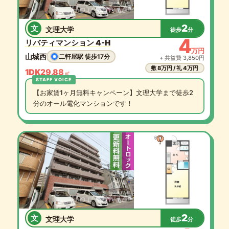
2
文
文理大学
徒歩
分
4
リバティマンション 4-H
万円
山城西
二軒屋駅 徒歩17分
+ 共益費 3,850円
敷 8万円 / 礼 4万円
1DK
29.88
㎡
【お家賃1ヶ月無料キャンペーン】文理大学まで徒歩2
分のオール電化マンションです！
2
文
文理大学
徒歩
分