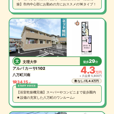
燥】市内中心部にお勤めの方におススメの1Kタイプ！
29
文
文理大学
徒歩
分
4.3
アルバ カーサI 102
万円
八万町川南
+ 共益費 5,800円
敷 なし / 礼 4.3万円
1R
34.15
㎡
【浴室乾燥機完備】スーパーやコンビニまで徒歩圏内
★設備の充実した八万町のワンルーム♪