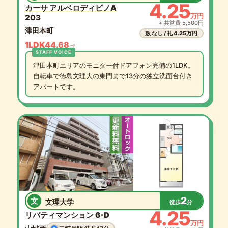
4.25
カーサ アルベロディピノA
万円
203
+ 共益費 5,500円
津田本町
敷 なし / 礼 4.25万円
1LDK
44.68
㎡
津田本町エリアのモニター付ドアフォン完備の1LDK。
自転車で徳島文理大の東門まで13分の独立洗面台付き
アパートです。
2
文
文理大学
徒歩
分
4.25
リバティマンション 6-D
万円