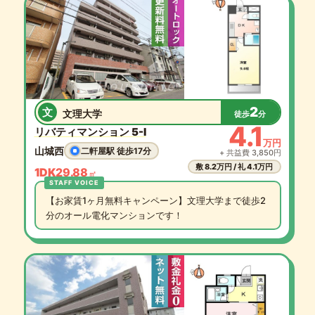
2
文
文理大学
徒歩
分
4.1
リバティマンション 5-I
万円
山城西
二軒屋駅 徒歩17分
+ 共益費 3,850円
敷 8.2万円 / 礼 4.1万円
1DK
29.88
㎡
【お家賃1ヶ月無料キャンペーン】文理大学まで徒歩2
分のオール電化マンションです！