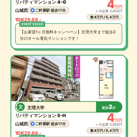
4
リバティマンション 4-G
万円
山城西
二軒屋駅 徒歩17分
+ 共益費 3,850円
敷 8万円 / 礼 4万円
1DK
29.88
㎡
【お家賃1ヶ月無料キャンペーン】文理大学まで徒歩2
分のオール電化マンションです！
2
文
文理大学
徒歩
分
4
リバティマンション 5-H
万円
山城西
二軒屋駅 徒歩17分
+ 共益費 3,850円
敷 8万円 / 礼 4万円
1DK
29.88
㎡