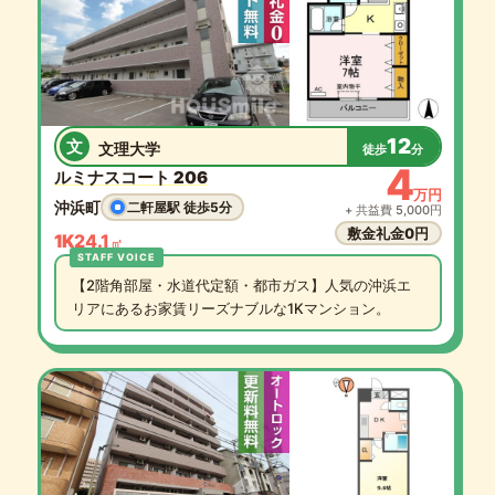
12
文
文理大学
徒歩
分
4
ルミナスコート 206
万円
沖浜町
二軒屋駅 徒歩5分
+ 共益費 5,000円
敷金礼金0円
1K
24.1
㎡
【2階角部屋・水道代定額・都市ガス】人気の沖浜エ
リアにあるお家賃リーズナブルな1Kマンション。