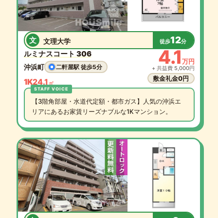
12
文
文理大学
徒歩
分
4.1
ルミナスコート 306
万円
沖浜町
二軒屋駅 徒歩5分
+ 共益費 5,000円
敷金礼金0円
1K
24.1
㎡
【3階角部屋・水道代定額・都市ガス】人気の沖浜エ
リアにあるお家賃リーズナブルな1Kマンション。