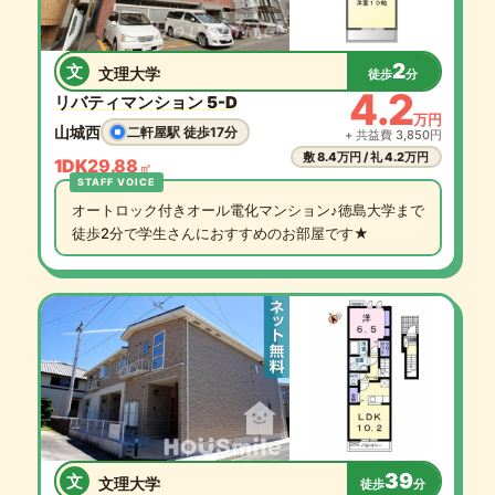
2
文
文理大学
徒歩
分
4.2
リバティマンション 5-D
万円
山城西
二軒屋駅 徒歩17分
+ 共益費 3,850円
敷 8.4万円 / 礼 4.2万円
1DK
29.88
㎡
オートロック付きオール電化マンション♪徳島大学まで
徒歩2分で学生さんにおすすめのお部屋です★
39
文
文理大学
徒歩
分