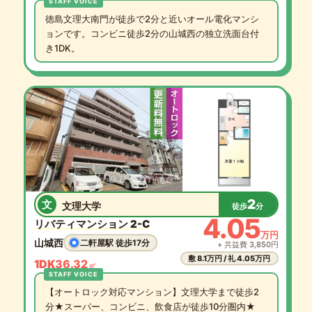
徳島文理大南門が徒歩で2分と近いオール電化マンシ
ョンです。コンビニ徒歩2分の山城西の独立洗面台付
き1DK。
2
文
文理大学
徒歩
分
4.05
リバティマンション 2-C
万円
山城西
二軒屋駅 徒歩17分
+ 共益費 3,850円
敷 8.1万円 / 礼 4.05万円
1DK
36.32
㎡
【オートロック対応マンション】文理大学まで徒歩2
分★スーパー、コンビニ、飲食店が徒歩10分圏内★