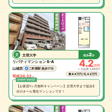
2
文
文理大学
徒歩
分
4.2
リバティマンション 5-A
万円
山城西
二軒屋駅 徒歩17分
+ 共益費 3,850円
敷 8.4万円 / 礼 4.2万円
1DK
36.32
㎡
【お家賃1ヶ月無料キャンペーン】文理大学まで徒歩2
分のオール電化マンションです！