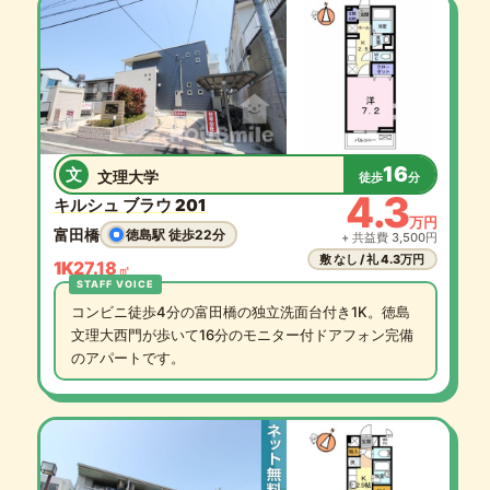
16
文
文理大学
徒歩
分
4.3
キルシュ ブラウ 201
万円
富田橋
徳島駅 徒歩22分
+ 共益費 3,500円
敷 なし / 礼 4.3万円
1K
27.18
㎡
コンビニ徒歩4分の富田橋の独立洗面台付き1K。徳島
文理大西門が歩いて16分のモニター付ドアフォン完備
のアパートです。