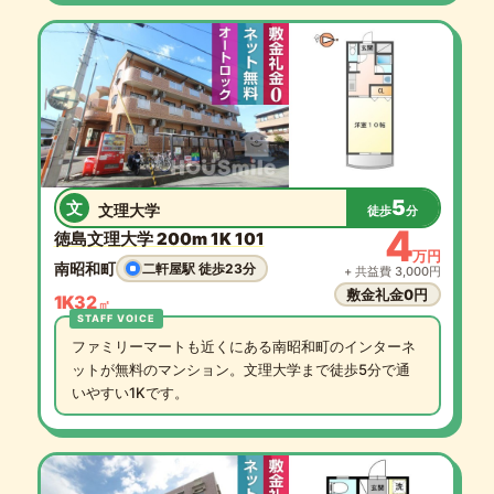
5
文
文理大学
徒歩
分
4
徳島文理大学 200m 1K 101
万円
南昭和町
二軒屋駅 徒歩23分
+ 共益費 3,000円
敷金礼金0円
1K
32
㎡
ファミリーマートも近くにある南昭和町のインターネ
ットが無料のマンション。文理大学まで徒歩5分で通
いやすい1Kです。