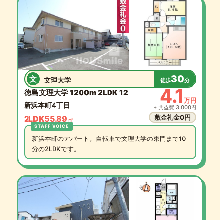
30
文
文理大学
徒歩
分
4.1
徳島文理大学 1200m 2LDK 12
万円
新浜本町4丁目
+ 共益費 3,000円
敷金礼金0円
2LDK
55.89
㎡
新浜本町のアパート。自転車で文理大学の東門まで10
分の2LDKです。