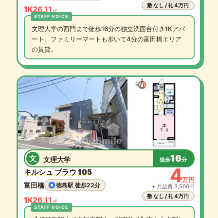
敷 なし / 礼 4万円
1K
26.11
㎡
文理大学の西門まで徒歩16分の独立洗面台付き1Kアパ
ート。ファミリーマートも歩いて4分の富田橋エリア
の賃貸。
16
文
文理大学
徒歩
分
4
キルシュ ブラウ 105
万円
富田橋
徳島駅 徒歩22分
+ 共益費 3,500円
敷 なし / 礼 4万円
1K
26.11
㎡