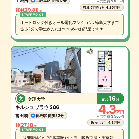
山城西
二軒屋駅 徒歩17分
+ 共益費 3,850円
敷 8.5万円 / 礼 4.25万円
1DK
29.88
㎡
オートロック付きオール電化マンション♪徳島大学まで
徒歩2分で学生さんにおすすめのお部屋です★
16
文
文理大学
徒歩
分
4.3
キルシュ ブラウ 206
万円
富田橋
徳島駅 徒歩22分
+ 共益費 3,500円
敷 なし / 礼 4.3万円
1K
27.18
㎡
【JR徳島駅まで自転車圏内・最上階角部屋・浴室乾