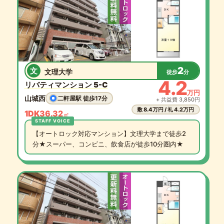
2
文
文理大学
徒歩
分
4.2
リバティマンション 5-C
万円
山城西
二軒屋駅 徒歩17分
+ 共益費 3,850円
敷 8.4万円 / 礼 4.2万円
1DK
36.32
㎡
【オートロック対応マンション】文理大学まで徒歩2
分★スーパー、コンビニ、飲食店が徒歩10分圏内★