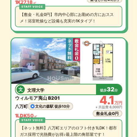
1K
27.18
㎡
【敷金・礼金0円】市内中心部にお勤めの方におスス
メ！浴室乾燥など設備も充実の1Kタイプ！
32
文
文理大学
徒歩
分
4.1
ウィルモア夷山 B201
万円
八万町
文化の森駅 徒歩10分
+ 共益費 6,000円
敷金礼金0円
1LDK
50
㎡
【ネット無料】八万町エリアのロフト付き1LDK！都市
ガス採用で光熱費がお得♪最上階の角部屋です！