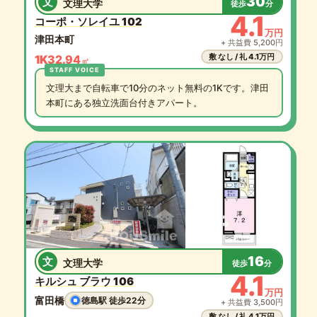
30
文
文理大学
徒歩
分
4.1
コーポ・ソレイユ 102
万円
津田本町
+ 共益費 5,200円
敷 なし / 礼 4.1万円
1K
32.94
㎡
文理大まで自転車で10分のネット無料の1Kです。津田
本町にある独立洗面台付きアパート。
16
文
文理大学
徒歩
分
4.1
キルシュ ブラウ 106
万円
富田橋
徳島駅 徒歩22分
+ 共益費 3,500円
敷 なし / 礼 4.1万円