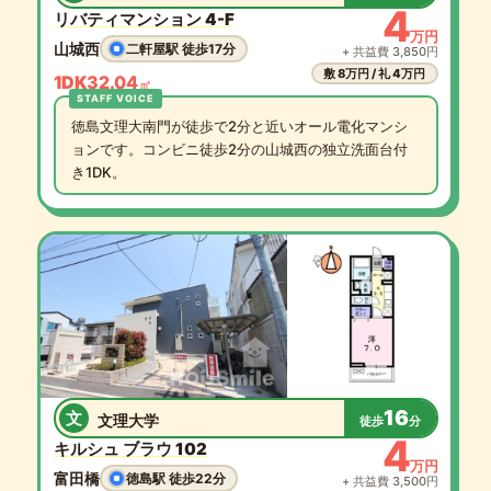
4
リバティマンション 4-F
万円
山城西
二軒屋駅 徒歩17分
+ 共益費 3,850円
敷 8万円 / 礼 4万円
1DK
32.04
㎡
徳島文理大南門が徒歩で2分と近いオール電化マンシ
ョンです。コンビニ徒歩2分の山城西の独立洗面台付
き1DK。
16
文
文理大学
徒歩
分
4
キルシュ ブラウ 102
万円
富田橋
徳島駅 徒歩22分
+ 共益費 3,500円